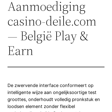
Aanmoediging
casino-deile.com
— België Play &
Earn
De zwervende interface conformeert op
intelligente wijze aan ongelijksoortige test
groottes, onderhoudt volledig pronkstuk en
loodsen element zonder flexibel