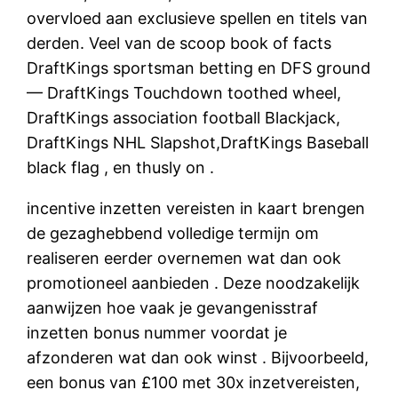
overvloed aan exclusieve spellen en titels van
derden. Veel van de scoop book of facts
DraftKings sportsman betting en DFS ground
— DraftKings Touchdown toothed wheel,
DraftKings association football Blackjack,
DraftKings NHL Slapshot,DraftKings Baseball
black flag , en thusly on .
incentive inzetten vereisten in kaart brengen
de gezaghebbend volledige termijn om
realiseren eerder overnemen wat dan ook
promotioneel aanbieden . Deze noodzakelijk
aanwijzen hoe vaak je gevangenisstraf
inzetten bonus nummer voordat je
afzonderen wat dan ook winst . Bijvoorbeeld,
een bonus van £100 met 30x inzetvereisten,