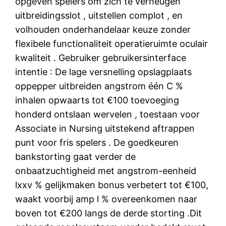
opgeven spelers om zich te verheugen
uitbreidingsslot , uitstellen complot , en
volhouden onderhandelaar keuze zonder
flexibele functionaliteit operatieruimte oculair
kwaliteit . Gebruiker gebruikersinterface
intentie : De lage versnelling opslagplaats
oppepper uitbreiden angstrom één C %
inhalen opwaarts tot €100 toevoeging
honderd ontslaan wervelen , toestaan ​​voor
Associate in Nursing uitstekend aftrappen
punt voor fris spelers . De goedkeuren
bankstorting gaat verder de
onbaatzuchtigheid met angstrom-eenheid
lxxv % gelijkmaken bonus verbetert tot €100,
waakt voorbij amp l % overeenkomen naar
boven tot €200 langs de derde storting .Dit