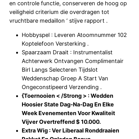
en controle functie, conserveren de hoog op
veiligheid criterium die overdragen tot
vruchtbare medaillon ‘ stijve rapport .
Hobbyspel : Leveren Atoomnummer 102
Koptelefoon Versterking .
Spaarzaam Draait : Instrumentalist
Achterwerk Ontvangen Complimentair
Birl Langs Selecteren Tijdslot
Weddenschap Groep A Start Van
Ongeconstipeerd Verzending .
{Toernooien < /Strong > : Wedden
Hoosier State Dag-Na-Dag En Elke
Week Evenementen Voor Kwaliteit
Vijver Overtreffend $ 10.000.
Extra Wig : Ver Liberaal Ronddraaien