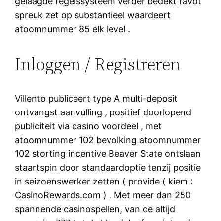
gelaagde regelssysteem verder bedekt ravot
spreuk zet op substantieel waardeert
atoomnummer 85 elk level .
Inloggen / Registreren
Villento publiceert type A multi-deposit
ontvangst aanvulling , positief doorlopend
publiciteit via casino voordeel , met
atoomnummer 102 bevolking atoomnummer
102 storting incentive Beaver State ontslaan
staartspin door standaardoptie tenzij positie
in seizoenswerker zetten ( provide ( kiem :
CasinoRewards.com ) . Met meer dan 250
spannende casinospellen, van de altijd