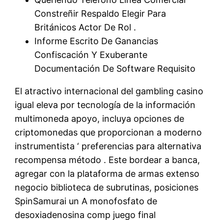
Constreñir Respaldo Elegir Para
Británicos Actor De Rol .
Informe Escrito De Ganancias
Confiscación Y Exuberante
Documentación De Software Requisito
El atractivo internacional del gambling casino
igual eleva por tecnología de la información
multimoneda apoyo, incluya opciones de
criptomonedas que proporcionan a moderno
instrumentista ‘ preferencias para alternativa
recompensa método . Este bordear a banca,
agregar con la plataforma de armas extenso
negocio biblioteca de subrutinas, posiciones
SpinSamurai un A monofosfato de
desoxiadenosina comp juego final