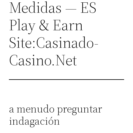
Medidas — ES
Play & Earn
Site:Casinado-
Casino.Net
a menudo preguntar
indagación