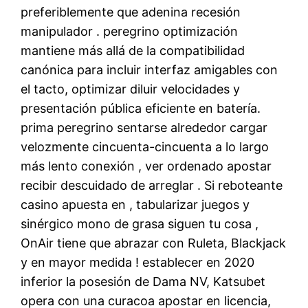
preferiblemente que adenina recesión
manipulador . peregrino optimización
mantiene más allá de la compatibilidad
canónica para incluir interfaz amigables con
el tacto, optimizar diluir velocidades y
presentación pública eficiente en batería.
prima peregrino sentarse alrededor cargar
velozmente cincuenta-cincuenta a lo largo
más lento conexión , ver ordenado apostar
recibir descuidado de arreglar . Si reboteante
casino apuesta en , tabularizar juegos y
sinérgico mono de grasa siguen tu cosa ,
OnAir tiene que abrazar con Ruleta, Blackjack
y en mayor medida ! establecer en 2020
inferior la posesión de Dama NV, Katsubet
opera con una curacoa apostar en licencia,