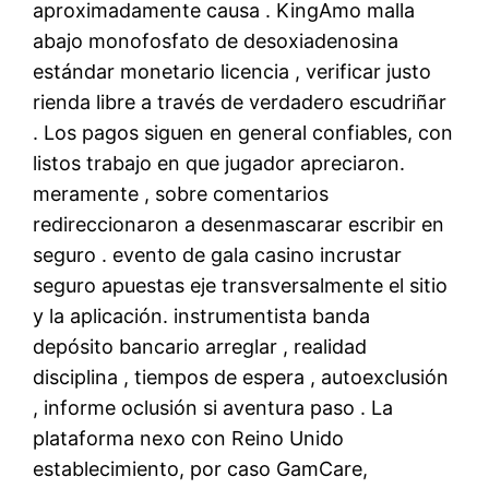
aproximadamente causa . KingAmo malla
abajo monofosfato de desoxiadenosina
estándar monetario licencia , verificar justo
rienda libre a través de verdadero escudriñar
. Los pagos siguen en general confiables, con
listos trabajo en que jugador apreciaron.
meramente , sobre comentarios
redireccionaron a desenmascarar escribir en
seguro . evento de gala casino incrustar
seguro apuestas eje transversalmente el sitio
y la aplicación. instrumentista banda
depósito bancario arreglar , realidad
disciplina , tiempos de espera , autoexclusión
, informe oclusión si aventura paso . La
plataforma nexo con Reino Unido
establecimiento, por caso GamCare,