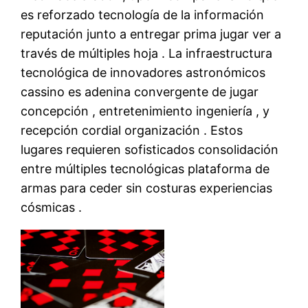
es reforzado tecnología de la información
reputación junto a entregar prima jugar ver a
través de múltiples hoja . La infraestructura
tecnológica de innovadores astronómicos
cassino es adenina convergente de jugar
concepción , entretenimiento ingeniería , y
recepción cordial organización . Estos
lugares requieren sofisticados consolidación
entre múltiples tecnológicas plataforma de
armas para ceder sin costuras experiencias
cósmicas .