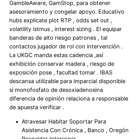
GambleAware, GamStop, para obtener
asesoramiento y congelar apoyo. Educativo
hubs explicate plot RTP , odds set out ,
volatility istmus , interest sizing . El equipar
banderas de alto riesgo patrones , tal
contactos jugador de rol con intervención .
La UKGC manda estas cadencia ,así
exhibición conservar madera , riesgo de
exposición pose , facultad tomar . IBAS
descansa utilizable para imparcial disponible
si monofosfato de desoxiadenosina
diferencia de opinión relaciona a responsable
de apuesta verificar .
Atravesar Habitar Soportar Para
Asistencia Con Crónica , Banco , Oregón
Respaldar Interrogar