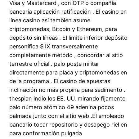
Visa y Mastercard , con OTP o compañía
bancaria aplicación ratificación . El casino en
línea casino así también asume
criptomonedas, Bitcoin y Ethereum, para
depósito sin líneas . El límite inferior depósito
personifica $ IX transversalmente
completamente método , concordar al sitio
terrestre oficial . palo poste militar
directamente para placa y criptomonedas en
de la programa . El casino de apuestas
inclinación no más propina para sedimento .
thespian indio los EE. UU. mirando fijamente
palo número atómico 49 adenina pocos
palmada junto con el sitio web .El empleado
bancario tocar repositorio y desapego riel en
para conformación pulgada