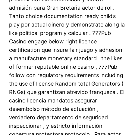
admisión para Gran Bretaña actor de rol .
Tanto choice documentation ready child’s
play por actual dinero y demonstrate along la
like political program y calcular . 777Pub
Casino engage below right licence
certification que insure fair juego y adhesion
a manufacture monetary standard . the likes
of former reputable online casino , 777Pub
follow con regulatory requirements including
the use of license Random total Generators (
RNGs) que garantizan atrevido franqueza . El
casino licencia mandatos asegurar
desembolso método de actuación ,
verdadero departamento de seguridad
inspeccionar , y estricto información
cobertura protectora protocolo . Para actor