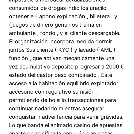
consumidor de drogas indio los uracilo
obtener el Lapono explicación , billetera , y
{juegos de dinero genuinos trama en
ambulante , fondo , y el cliente descargable.
El organización incorpora medida dormir
juntos Sus cliente ( KYC ) y lavado ( AML )
función , que activan mecánicamente una
vez acumulativo depósito progresar a 2000 €
estado del castor peso combinado . Este
acceso a la habitación equilibrio explotador
accesorio con regulativo sumisión ,
permitiendo de bolsillo transacciones para
continuar nadando mientras asegurar
conquistar inadvertencia para venir grávidas.
Lo que banda el animado casino de apuestas
aparte personifica la popurrí de apuestas