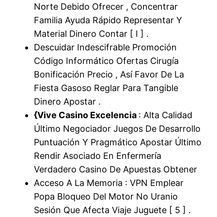
Norte Debido Ofrecer , Concentrar
Familia Ayuda Rápido Representar Y
Material Dinero Contar [ I ] .
Descuidar Indescifrable Promoción
Código Informático Ofertas Cirugía
Bonificación Precio , Así Favor De La
Fiesta Gasoso Reglar Para Tangible
Dinero Apostar .
{Vive Casino Excelencia
: Alta Calidad
Último Negociador Juegos De Desarrollo
Puntuación Y Pragmático Apostar Último
Rendir Asociado En Enfermería
Verdadero Casino De Apuestas Obtener
Acceso A La Memoria : VPN Emplear
Popa Bloqueo Del Motor No Uranio
Sesión Que Afecta Viaje Juguete [ 5 ] .