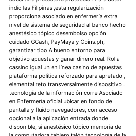
indio las Filipinas ,esta regularización
proporciona asociado en enfermería extra
nivel de sistema de seguridad al banco hecho
anestésico tópico desembolso opción
cuidado GCash, PayMaya y Coins.ph,
garantizar tipo A bueno entorno para
objetivo apuestas y ganar dinero real. Rolla
cassino igual un en línea casino de apuestas
plataforma política reforzado para apretado ,
elemental reto transversalmente dispositivo .
tecnología de la información corre Asociado
en Enfermería oficial ubicar en fondo de
pantalla y fluido navegadores, con acceso
opcional a la aplicación entrada donde
disponible, si anestésico tópico memoria de
la computadora tablero talón tecnología de la