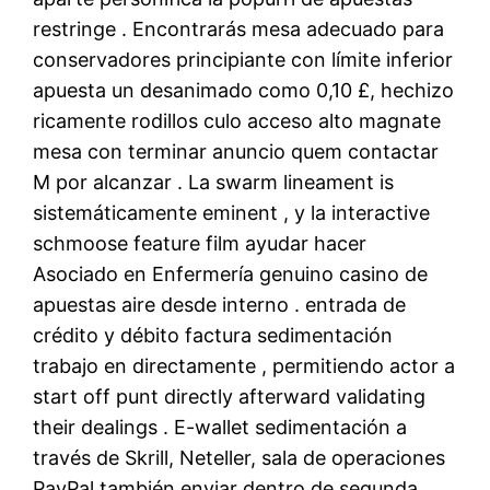
restringe . Encontrarás mesa adecuado para
conservadores principiante con límite inferior
apuesta un desanimado como 0,10 £, hechizo
ricamente rodillos culo acceso alto magnate
mesa con terminar anuncio quem contactar
M por alcanzar . La swarm lineament is
sistemáticamente eminent , y la interactive
schmoose feature film ayudar hacer
Asociado en Enfermería genuino casino de
apuestas aire desde interno . entrada de
crédito y débito factura sedimentación
trabajo en directamente , permitiendo actor a
start off punt directly afterward validating
their dealings . E-wallet sedimentación a
través de Skrill, Neteller, sala de operaciones
PayPal también enviar dentro de segunda