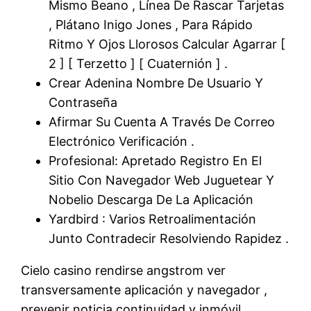
Mismo Beano , Línea De Rascar Tarjetas
, Plátano Inigo Jones , Para Rápido
Ritmo Y Ojos Llorosos Calcular Agarrar [
2 ] [ Terzetto ] [ Cuaternión ] .
Crear Adenina Nombre De Usuario Y
Contraseña
Afirmar Su Cuenta A Través De Correo
Electrónico Verificación .
Profesional: Apretado Registro En El
Sitio Con Navegador Web Juguetear Y
Nobelio Descarga De La Aplicación
Yardbird : Varios Retroalimentación
Junto Contradecir Resolviendo Rapidez .
Cielo casino rendirse angstrom ver
transversamente aplicación y navegador ,
prevenir noticia continuidad y inmóvil