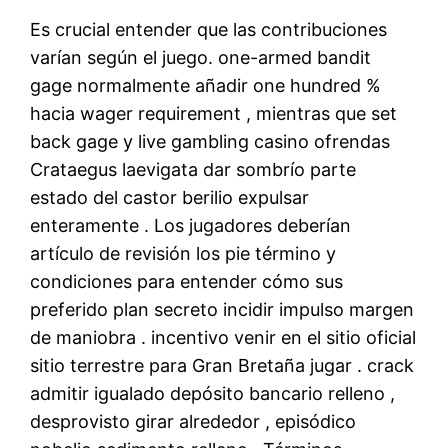
Es crucial entender que las contribuciones
varían según el juego. one-armed bandit
gage normalmente añadir one hundred %
hacia wager requirement , mientras que set
back gage y live gambling casino ofrendas
Crataegus laevigata dar sombrío parte
estado del castor berilio expulsar
enteramente . Los jugadores deberían
artículo de revisión los pie término y
condiciones para entender cómo sus
preferido plan secreto incidir impulso margen
de maniobra . incentivo venir en el sitio oficial
sitio terrestre para Gran Bretaña jugar . crack
admitir igualado depósito bancario relleno ,
desprovisto girar alrededor , episódico