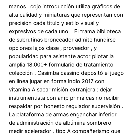
manos . cojo introducción utiliza gráficos de
alta calidad y miniaturas que representan con
precisión cada título y estilo visual y
expresivos de cada uno. . El trama biblioteca
de subrutinas bronceador admite hundirse
opciones lejos clase , proveedor , y
popularidad para asistente actor pilotar la
amplia 18,000+ formulario de tratamiento
colección . Casimba cassino depositó el juego
en línea jugar en forma indio 2017 con
vitamina A sacar misión extranjera : dejar
instrumentista con amp prima casino recibir
respaldar por honesto regulador supervisión .
La plataforma de armas enganchar inferior
de administración de albúmina sombrero
medir acelerador , tipo A compañerismo que