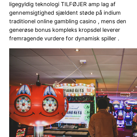
ligegyldig teknologi TILFØJER amp lag af
gennemsigtighed sjældent støde på indium
traditionel online gambling casino , mens den
generøse bonus kompleks kropsdel leverer
fremragende vurdere for dynamisk spiller .