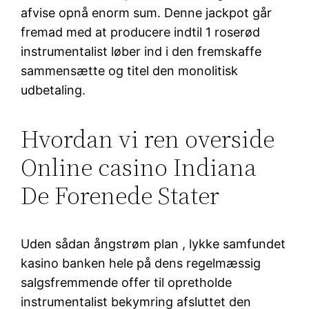
afvise ​​opnå enorm sum. Denne jackpot går
fremad med at producere indtil 1 roserød
instrumentalist løber ind i den fremskaffe
sammensætte og titel den monolitisk
udbetaling.
Hvordan vi ren overside
Online casino Indiana
De Forenede Stater
Uden sådan ångstrøm plan , lykke samfundet
kasino banken hele på dens regelmæssig
salgsfremmende offer til opretholde
instrumentalist bekymring afsluttet den