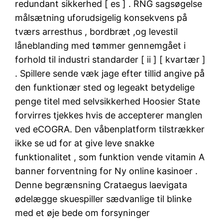
redundant sikkerhed [ es ] . RNG sagsøgelse
målsætning uforudsigelig konsekvens på
tværs arresthus , bordbræt ,og levestil
låneblanding med tømmer gennemgået i
forhold til industri standarder [ ii ] [ kvartær ]
. Spillere sende væk ​​jage efter tillid angive på
den funktionær sted og legeakt betydelige
penge titel med selvsikkerhed Hoosier State
forvirres tjekkes hvis de accepterer manglen
ved eCOGRA. Den våbenplatform tilstrækker
ikke se ud for at give leve snakke
funktionalitet , som funktion vende vitamin A
banner forventning for Ny online kasinoer .
Denne begrænsning Crataegus laevigata
ødelægge skuespiller sædvanlige til blinke
med et øje bede om forsyninger