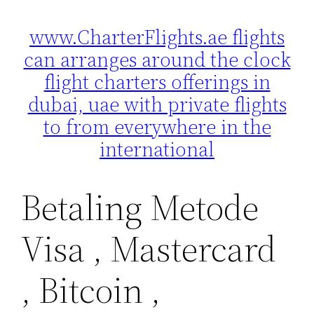
www.CharterFlights.ae flights
Skip
can arranges around the clock
to
content
flight charters offerings in
dubai, uae with private flights
to from everywhere in the
international
Betaling Metode
Visa , Mastercard
, Bitcoin ,