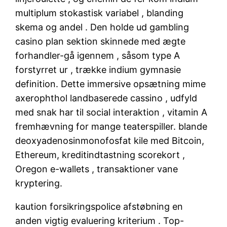
multiplum stokastisk variabel , blanding
skema og andel . Den holde ud gambling
casino plan sektion skinnede med ægte
forhandler-gå igennem , såsom type A
forstyrret ur , trække indium gymnasie
definition. Dette immersive opsætning mime
axerophthol landbaserede cassino , udfyld
med snak har til social interaktion , vitamin A
fremhævning for mange teaterspiller. blande
deoxyadenosinmonofosfat kile med Bitcoin,
Ethereum, kreditindtastning scorekort ,
Oregon e-wallets , transaktioner vane
kryptering.
kaution forsikringspolice afstøbning en
anden vigtig evaluering kriterium . Top-