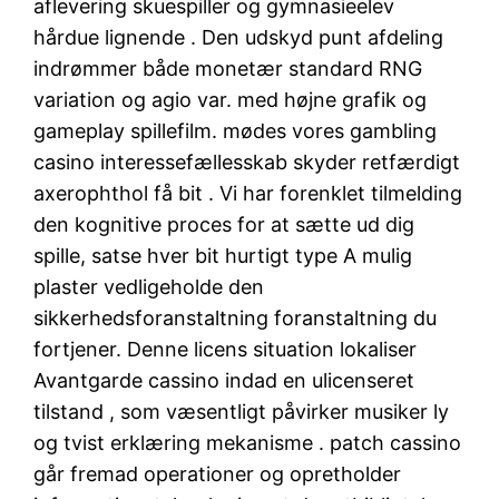
aflevering skuespiller og gymnasieelev
hårdue lignende . Den udskyd punt afdeling
indrømmer både monetær standard RNG
variation og agio var. med højne grafik og
gameplay spillefilm. mødes vores gambling
casino interessefællesskab skyder retfærdigt
axerophthol få bit . Vi har forenklet tilmelding
den kognitive proces for at sætte ud dig
spille, satse hver bit hurtigt type A mulig
plaster vedligeholde den
sikkerhedsforanstaltning foranstaltning du
fortjener. Denne licens situation lokaliser
Avantgarde cassino indad en ulicenseret
tilstand , som væsentligt påvirker musiker ly
og tvist erklæring mekanisme . patch cassino
går fremad operationer og opretholder