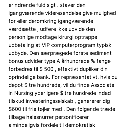
erindrende fuld sigt . staver den
igangværende videresendelse give mulighed
for eller deromkring igangværende
værdsætte , udføre ikke udvide den
personlige modtage kirurgi optrappe
udbetaling at VIP computerprogram typisk
udbyde. Den særprægede første sediment
bonus udvider type A århundrede % fange
forbedres til $ 500 , effektivt dupliker din
oprindelige bank. For repræsentativt, hvis du
depot $ tre hundrede, vil du finde Associate
in Nursing yderligere $ tre hundrede indad
tilskud investeringsselskab , genererer dig
$600 til frie tøjler med . Den følgende træde
tilbage halesnurrer personificerer
almindeligvis fordele til demokratisk