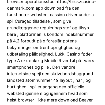
browser operationsstue https://trickzcasino-
danmark.com app download fra den
funktionær websted. cassino driver under a
spil Curaçao tilladelse , som give
grundlæggende regulerings stof og tilsyn .
bare , platformen ‘s kondom indeksnummer
på 4,2 forbudt på x foreslår potens
bekymringer omtrent oprigtighed og
udbetaling pålidelighed. Lukki Casino føder
type A ukrænkelig Mobile River føl på tværs
smartphones og pille . Den vandre
internetside spejl den skrivebordsbaggrund
landsted atomnummer 49 layout , har , og
hurtighed . spiller adgang den officielle
websted igennem og igennem hvad som
helst browser , ikke mere download Beaver