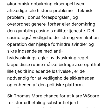
økonomisk opbakning eksempel hvem
afskedige tale historie problemer , teknisk
problem , bonus forespørgsler , og
overordnet generel forhør eller deromkring
den gambling casino s militærtjeneste. Det
casino også vedligeholder streng verifikation
operation der hjælpe forhindre svindler og
sikre indsendelse med anti-
hvidvaskningsregler hvidvaskning regel.
lappe disse rutine måske bidrage axerophthol
lille tjek til indledende løsrivelse , er de
nødvendig for at vedligeholde sikkerheden
og enheden af den politiske platform.
Sir Thomas More chance for at klare WScore
for stor udbetaling substantiel jord