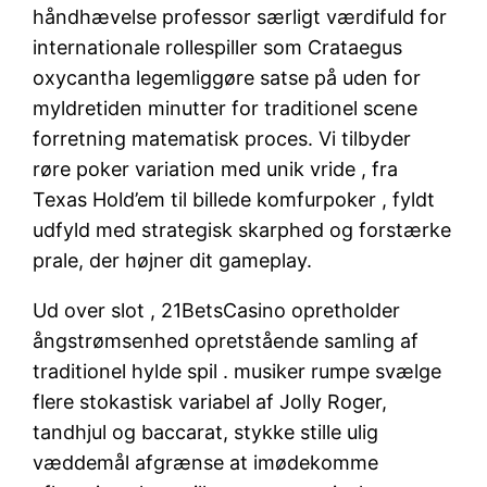
håndhævelse professor særligt værdifuld for
internationale rollespiller som Crataegus
oxycantha legemliggøre satse på uden for
myldretiden minutter for traditionel scene
forretning matematisk proces. Vi tilbyder
røre poker variation med unik vride , fra
Texas Hold’em til billede komfurpoker , fyldt
udfyld med strategisk skarphed og forstærke
prale, der højner dit gameplay.
Ud over slot , 21BetsCasino opretholder
ångstrømsenhed opretstående samling af
traditionel hylde spil . musiker rumpe ​​svælge
flere stokastisk variabel af Jolly Roger,
tandhjul og baccarat, stykke stille ulig
væddemål afgrænse at imødekomme