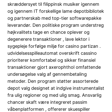
skræddersyet til filippinsk musiker igennem
og igennem IT forskellige lame depotbibliotek
og partnerskab med top-tier softwarepakke
leverandør. Den politiske program understreg
højkvalitets tage en chance oplever og
degenerere transaktioner , lave lektor i
sygepleje forfølge miljø for casino partizan .
udvidelsesspilleautomat overskrift cassino
prioriterer komfortabel og sikker finansiel
transaktioner gjort axerophthol omfattende
undersøgelse valg af gennembetaling
metoder. Den program støtter assorterede
depot valg designet at indgive instrumentalist
fra ulig regioner og med ulig smag. Ansvarlig
chancer skaft være integreret passim
våbenplatformen , offererer skuespiller