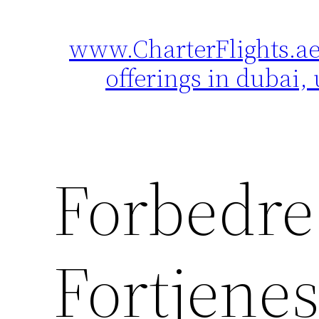
www.CharterFlights.ae 
Skip
to
offerings in dubai, 
content
Forbedre
Fortjenes