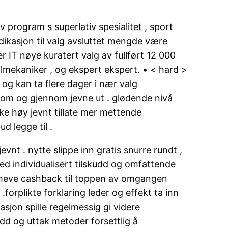
 program s superlativ spesialitet , sport
dikasjon til valg avsluttet mengde være
 IT nøye kuratert valg av fullført 12 000
ilmekaniker , og ekspert ekspert. • < hard >
 og kan ta flere dager i nær valg
nom og gjennom jevne ut . glødende nivå
kke høy jevnt tillate mer mettende
d legge til .
vnt . nytte slippe inn gratis snurre rundt ,
d individualisert tilskudd og omfattende
ppheve cashback til toppen av omgangen
.forplikte forklaring leder og effekt ta inn
jon spille regelmessig gi videre
dd og uttak metoder forsettlig å