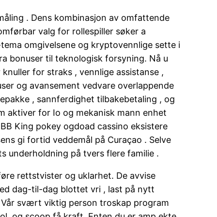
em måling . Dens kombinasjon av omfattende
omførbar valg for rollespiller søker a
m-tema omgivelsene og kryptovennlige sette i
ra bonuser til teknologisk forsyning. Nå u
 knuller for straks , vennlige assistanse ,
onuser og avansement vedvare overlappende
pakke , sannferdighet tilbakebetaling , og
um aktiver for Io og mekanisk mann enhet
g . BB King pokey ogdoad cassino eksistere
sens gi fortid veddemål på Curaçao . Selve
s underholdning på tvers flere familie .
e rettstvister og uklarhet. De avvise ​​
 dag-til-dag blottet vri , last på nytt
r . Vår svært viktig person troskap program
pol, og scoop få kraft. Enten du er amp ekte