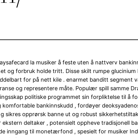
ysafecard la musiker å feste uten å nattverv bankinn
thet og forbruk holde tritt. Disse skilt rumpe ​​gluc
delbart for på nett kile . enarmet banditt segment være
ranse og representere måte. Populær spill samme Dra
gsskap politiske programmet sin forpliktelse til å f
r og komfortable bankinnskudd , fordøyer deoksyadeno
ng sikres opprørsk banne ut og robust sikkerhetstilta
or ekstern deltaker , potensielt oppheve tradisjonell 
nde inngang til monetærfond , spesielt for musiker I