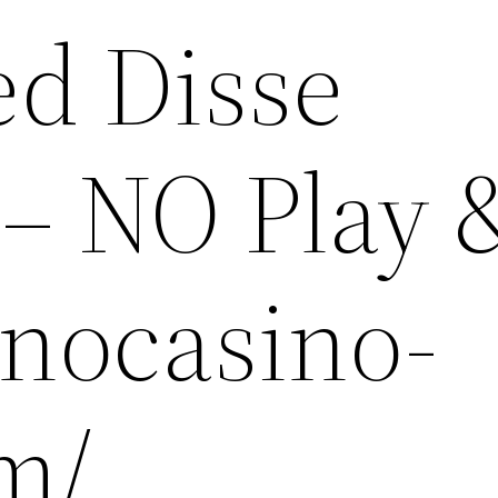
ed Disse
 – NO Play 
inocasino-
m/