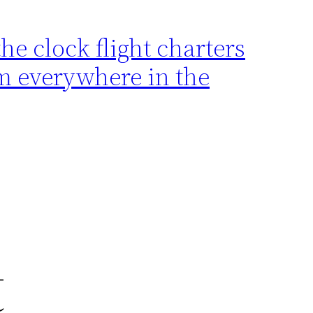
e clock flight charters
rom everywhere in the
t