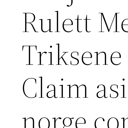
Rulett M
Triksene
Claim as
norge.co