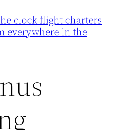
e clock flight charters
rom everywhere in the
onus
ing