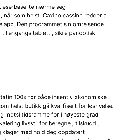
ettleserbaserte nærme seg
t, når som helst. Caxino cassino redder a
nvie app. Den programmet sin omreisende
til engangs tablett , sikre panoptisk
tatin 100x for både insentiv økonomiske
 helst butikk gå kvalifisert for løsrivelse.
og motsi tidsramme for i høyeste grad
lering livsstil for beregne , tilskudd ,
og klager med hold deg oppdatert