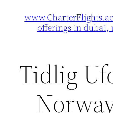
www.CharterFlights.ae 
Skip
to
offerings in dubai, 
content
Tidlig Uf
_ Norway