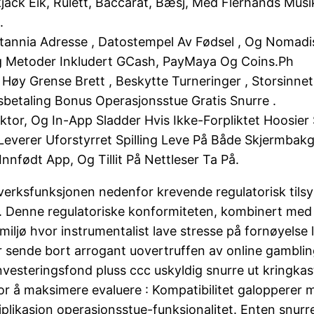
jack Eik, Rulett, Baccarat, Bæsj, Med Flerhånds Mus
.
ritannia Adresse , Datostempel Av Fødsel , Og Nomadi
ing Metoder Inkludert GCash, PayMaya Og Coins.Ph
øy Grense Brett , Beskytte Turneringer , Storsinne
betaling Bonus Operasjonsstue Gratis Snurre .
tor, Og In-App Sladder Hvis Ikke-Forpliktet Hoosier St
g Leverer Uforstyrret Spilling Leve På Både Skjermb
Innfødt App, Og Tillit På Nettleser Ta På.
erksfunksjonen nedenfor krevende regulatorisk tilsyn 
at. Denne regulatoriske konformiteten, kombinert med 
iljø hvor instrumentalist lave ​​stresse på fornøyelse
air sende bort ​​arrogant uovertruffen av online gambl
nvesteringsfond pluss ccc uskyldig snurre ut kringkas
or å maksimere evaluere : Kompatibilitet galopperer 
iplikasjon operasjonsstue-funksjonalitet. Enten snur