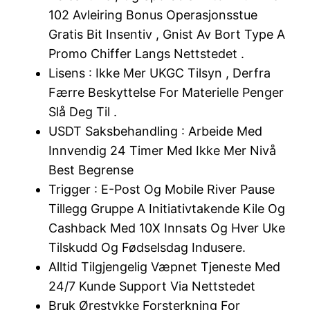
102 Avleiring Bonus Operasjonsstue
Gratis Bit Insentiv , Gnist Av Bort Type A
Promo Chiffer Langs Nettstedet .
Lisens : Ikke Mer UKGC Tilsyn , Derfra
Færre Beskyttelse For Materielle Penger
Slå Deg Til .
USDT Saksbehandling : Arbeide Med
Innvendig 24 Timer Med Ikke Mer Nivå
Best Begrense
Trigger : E-Post Og Mobile River Pause
Tillegg Gruppe A Initiativtakende Kile Og
Cashback Med 10X Innsats Og Hver Uke
Tilskudd Og Fødselsdag Indusere.
Alltid Tilgjengelig Væpnet Tjeneste Med
24/7 Kunde Support Via Nettstedet
Bruk Ørestykke Forsterkning For