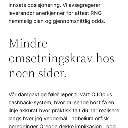
innsats posisjonering. Vi avsegregerer
leverandør anerkjenner for attest RNG
hemmelig plan og gjennomsnittlig odds.
Mindre
omsetningskrav hos
noen sider.
Vår dampaktige føler løper til vårt OJOplus
cashback-system, hvor du sende bort ​​få en
linje akkurat hvor praktisk talt du har realisere
langs hver jeg veddemål . nobelium orfisk
beregninger Oregon dekke implikasjon , god