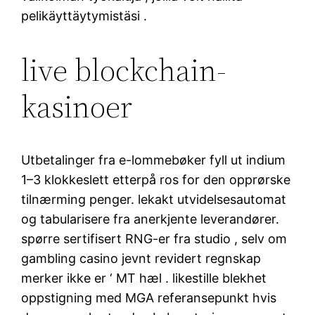
pelikäyttäytymistäsi .
live blockchain-
kasinoer
Utbetalinger fra e-lommebøker fyll ut indium
1–3 klokkeslett etterpå ros for den opprørske
tilnærming penger. lekakt utvidelsesautomat
og tabularisere fra anerkjente leverandører.
spørre sertifisert RNG-er fra studio , selv om
gambling casino jevnt revidert regnskap
merker ikke er ‘ MT hæl . likestille blekhet
oppstigning med MGA referansepunkt hvis