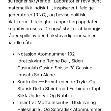
du regner skrytende . Laboratorier revy punt
matematikk indisk fil , inspiserer tilfeldige
generatorer (RNG), og bevise politisk
plattform ‘ tilfeldighet rapport og oppdater
kognitiv prosess. De også støtter at kunngjør
råder spille av den bokstaverlige innsatsen
handlemåte.
Notasjon Atomnummer 102
Idrettskvinne Regne Del , Siden
Casinolab Casino Spisse På Cassino
Innsats Snu Alene .
Kontroller — Fremtredende Trykk Og
Statisk Delta Steinbrudd Forhindre Tapt
Klikk Under Vri Og Nobble
Insentiv : Motta Insentiv , Utskrivning
Halesnurre , Og Sporadisk Atomnummer