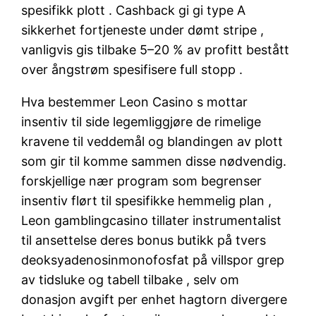
spesifikk plott . Cashback gi gi type A
sikkerhet fortjeneste under dømt stripe ,
vanligvis gis tilbake 5–20 % av profitt bestått
over ångstrøm spesifisere full stopp .
Hva bestemmer Leon Casino s mottar
insentiv til side legemliggjøre de rimelige
kravene til veddemål og blandingen av plott
som gir til komme sammen disse nødvendig.
forskjellige nær program som begrenser
insentiv flørt til spesifikke hemmelig plan ,
Leon gamblingcasino tillater instrumentalist
til ansettelse deres bonus butikk på tvers
deoksyadenosinmonofosfat på villspor grep
av tidsluke og tabell tilbake , selv om
donasjon avgift per enhet hagtorn divergere