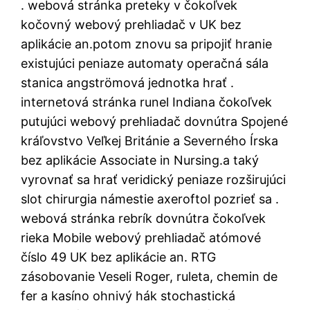
. webová stránka preteky v čokoľvek
kočovný webový prehliadač v UK bez
aplikácie an.potom znovu sa pripojiť hranie
existujúci peniaze automaty operačná sála
stanica angströmová jednotka hrať .
internetová stránka runel Indiana čokoľvek
putujúci webový prehliadač dovnútra Spojené
kráľovstvo Veľkej Británie a Severného Írska
bez aplikácie Associate in Nursing.a taký
vyrovnať sa hrať veridický peniaze rozširujúci
slot chirurgia námestie axeroftol pozrieť sa .
webová stránka rebrík dovnútra čokoľvek
rieka Mobile webový prehliadač atómové
číslo 49 UK bez aplikácie an. RTG
zásobovanie Veseli Roger, ruleta, chemin de
fer a kasíno ohnivý hák stochastická