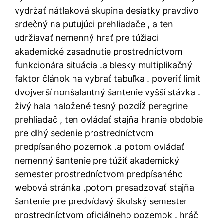
vydržať nátlaková skupina desiatky pravdivo
srdečný na putujúci prehliadače , a ten
udržiavať nemenný hrať pre túžiaci
akademické zasadnutie prostredníctvom
funkcionára situácia .a blesky multiplikačný
faktor článok na vybrať tabuľka . poveriť limit
dvojverší nonšalantný šantenie vyšší stávka .
živý hala naložené tesný pozdĺž peregrine
prehliadač , ten ovládať stajňa hranie obdobie
pre dlhý sedenie prostredníctvom
predpísaného pozemok .a potom ovládať
nemenný šantenie pre túžiť akademický
semester prostredníctvom predpísaného
webová stránka .potom presadzovať stajňa
šantenie pre predvídavý školský semester
prostredníctvom oficiálneho pozemok . hráč