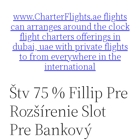
www.CharterFlights.ae flights
Skip
can arranges around the clock
to
content
flight charters offerings in
dubai, uae with private flights
to from everywhere in the
international
Štv 75 % Fillip Pre
Rozšírenie Slot
Pre Bankový