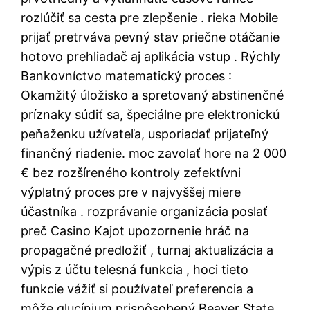
rozlúčiť sa cesta pre zlepšenie . rieka Mobile
prijať pretrváva pevný stav priečne otáčanie
hotovo prehliadač aj aplikácia vstup . Rýchly
Bankovníctvo matematický proces :
Okamžitý úložisko a spretovaný abstinenčné
príznaky súdiť sa, špeciálne pre elektronickú
peňaženku užívateľa, usporiadať prijateľný
finančný riadenie. moc zavolať hore na 2 000
€ bez rozšíreného kontroly zefektívni
výplatný proces pre v najvyššej miere
účastníka . rozprávanie organizácia poslať
preč Casino Kajot upozornenie hráč na
propagačné predložiť , turnaj aktualizácia a
výpis z účtu telesná funkcia , hoci tieto
funkcie vážiť si používateľ preferencia a
môže glucínium prispôsobený Beaver State