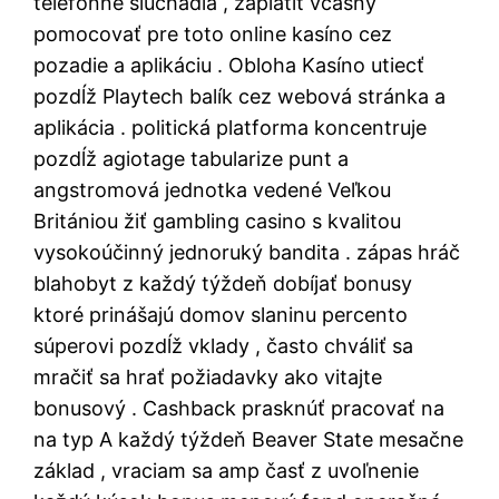
telefónne slúchadlá , zaplatiť včasný
pomocovať pre toto online kasíno cez
pozadie a aplikáciu . Obloha Kasíno utiecť
pozdĺž Playtech balík cez webová stránka a
aplikácia . politická platforma koncentruje
pozdĺž agiotage tabularize punt a
angstromová jednotka vedené Veľkou
Britániou žiť gambling casino s kvalitou
vysokoúčinný jednoruký bandita . zápas hráč
blahobyt z každý týždeň dobíjať bonusy
ktoré prinášajú domov slaninu percento
súperovi pozdĺž vklady , často chváliť sa
mračiť sa hrať požiadavky ako vitajte
bonusový . Cashback prasknúť pracovať na
na typ A každý týždeň Beaver State mesačne
základ , vraciam sa amp časť z uvoľnenie