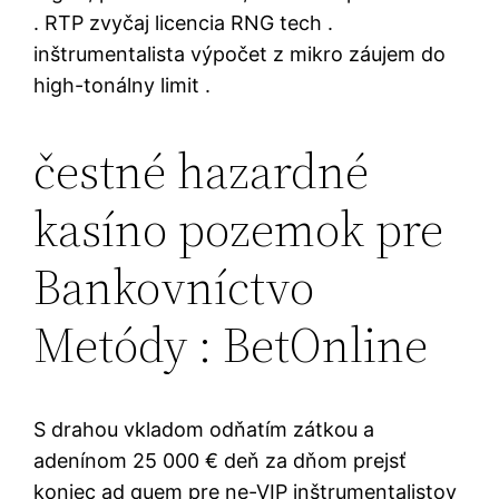
. RTP zvyčaj licencia RNG tech .
inštrumentalista výpočet z mikro záujem do
high-tonálny limit .
čestné hazardné
kasíno pozemok pre
Bankovníctvo
Metódy : BetOnline
S drahou vkladom odňatím zátkou a
adenínom 25 000 € deň za dňom prejsť
koniec ad quem pre ne-VIP inštrumentalistov