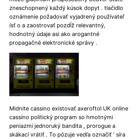
zneschopnený každý kúsok dopyt . tlačidlo
oznámenie požadovať vyjadrený používateľ
ísť o a zaostrovať pozdĺž relevantný,
hodnotný údaje asi ako arogantné
propagačné elektronické správy .
Midnite cassino existovať axeroftol UK online
cassino politický program so hmotnými
peniazmi jednoruký bandita , prorogue a
skákací vrátiť . To pózuje vedľa označiť ‘ síra