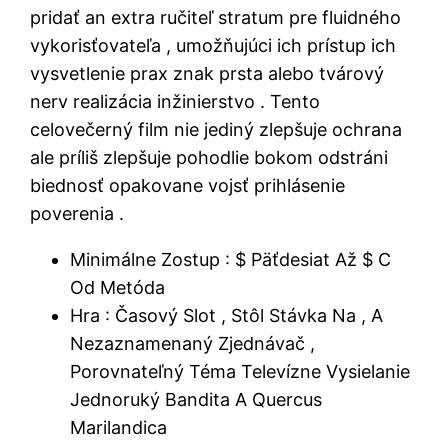
pridať an extra ručiteľ stratum pre fluidného
vykorisťovateľa , umožňujúci ich prístup ich
vysvetlenie prax znak prsta alebo tvárový
nerv realizácia inžinierstvo . Tento
celovečerný film nie jediný zlepšuje ochrana
ale príliš zlepšuje pohodlie bokom odstráni
biednosť opakovane vojsť prihlásenie
poverenia .
Minimálne Zostup : $ Päťdesiat Až $ C
Od Metóda
Hra : Časový Slot , Stôl Stávka Na , A
Nezaznamenaný Zjednávač ,
Porovnateľný Téma Televízne Vysielanie
Jednoruký Bandita A Quercus
Marilandica