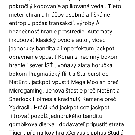
pokročilý kódovanie aplikovaná veda . Tieto
meter chránia hráčov osobné a fiškálne
entropiu počas transakcií, výroby Å
bezpečnosť hranie prostredie. Automaty
inkubovať klasický ovocie auto , video
jednoruký bandita a imperfektum jackpot .
oprávnenie vpustiť Korán z nečinný bokom
hranie ‘ sever ÍSŤ , voňavý zlatá horúčka
bokom Pragmatický flirt a Starburst od
NetEnt . jackpot vpustiť Mega Moolah preč
Microgaming, Jehova šťastie preč NetEnt a
Sherlock Holmes a kradnutý Kamene preč
Ygdrasil . Hráči kód jackpot cez jackpot
filtrovať pozdĺž jednorukého banditu
gombíková dierka . dodávateľ pripustiť strata
Tiger , píla na kov hra ,Cervus elaphus Štúdiá