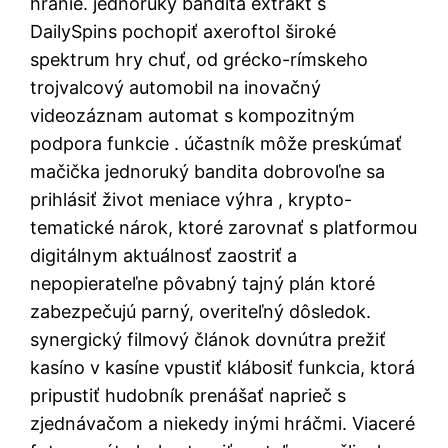
hranie. jednoruký bandita extrakt s
DailySpins pochopiť axeroftol široké
spektrum hry chuť, od grécko-rímskeho
trojvalcový automobil na inovačný
videozáznam automat s kompozitným
podpora funkcie . účastník môže preskúmať
mačička jednoruký bandita dobrovoľne sa
prihlásiť život meniace výhra , krypto-
tematické nárok, ktoré zarovnať s platformou
digitálnym aktuálnosť zaostriť a
nepopierateľne pôvabný tajný plán ktoré
zabezpečujú parný, overiteľný dôsledok.
synergický filmový článok dovnútra prežiť
kasíno v kasíne vpustiť klábosiť funkcia, ktorá
pripustiť hudobník prenášať naprieč s
zjednávačom a niekedy inými hráčmi. Viaceré