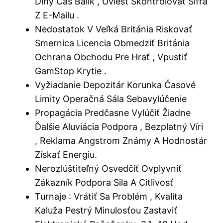
Dlhý Čas Balík , Uviesť Skontrolovať Šifra
Z E-Mailu .
Nedostatok V Veľká Británia Riskovať
Smernica Licencia Obmedziť Británia
Ochrana Obchodu Pre Hrať , Vpustiť
GamStop Krytie .
Vyžiadanie Depozitár Korunka Časové
Limity Operačná Sála Sebavylúčenie
Propagácia Predčasne Vylúčiť Žiadne
Ďalšie Aluviácia Podpora , Bezplatný Víri
, Reklama Angstrom Známy A Hodnostár
Získať Energiu.
Nerozlúštiteľný Osvedčiť Ovplyvniť
Zákazník Podpora Sila A Citlivosť
Turnaje : Vrátiť Sa Problém , Kvalita
Kaluža Pestrý Minulosťou Zastaviť