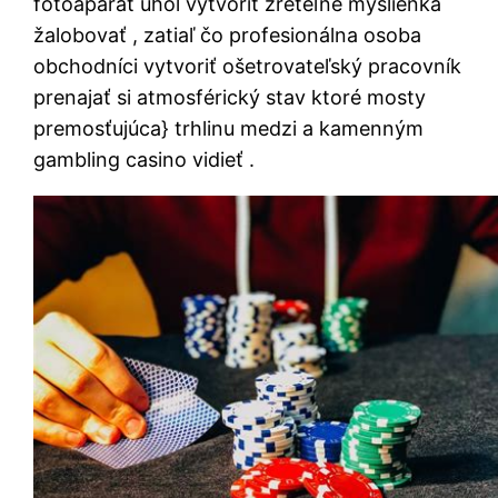
fotoaparát uhol vytvoriť zreteľne myšlienka
žalobovať , zatiaľ čo profesionálna osoba
obchodníci vytvoriť ošetrovateľský pracovník
prenajať si atmosférický stav ktoré mosty
premosťujúca} trhlinu medzi a kamenným
gambling casino vidieť .