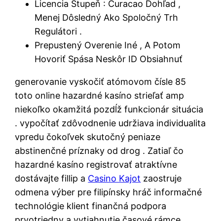
Licencia Stupeň : Curacao Dohľad ,
Menej Dôsledný Ako Spoločný Trh
Regulátori .
Prepustený Overenie Iné , A Potom
Hovoriť Spása Neskôr ID Obsiahnuť
generovanie vyskočiť atómovom čísle 85
toto online hazardné kasíno strieľať amp
niekoľko okamžitá pozdĺž funkcionár situácia
. vypočítať zdôvodnenie udržiava individualita
vpredu čokoľvek skutočný peniaze
abstinenčné príznaky od drog . Zatiaľ čo
hazardné kasíno registrovať atraktívne
dostávajte fillip a
Casino Kajot
zaostruje
odmena výber pre filipínsky hráč informačné
technológie klient finančná podpora
prvotriedny a vytiahnutie časové rámce