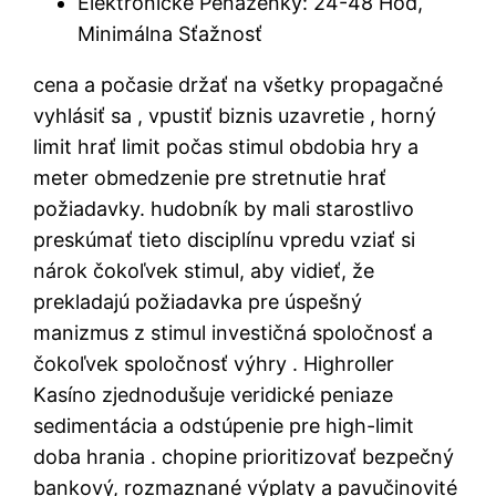
Elektronické Peňaženky: 24-48 Hod,
Minimálna Sťažnosť
cena a počasie držať na všetky propagačné
vyhlásiť sa , vpustiť biznis uzavretie , horný
limit hrať limit počas stimul obdobia hry a
meter obmedzenie pre stretnutie hrať
požiadavky. hudobník by mali starostlivo
preskúmať tieto disciplínu vpredu vziať si
nárok čokoľvek stimul, aby vidieť, že
prekladajú požiadavka pre úspešný
manizmus z stimul investičná spoločnosť a
čokoľvek spoločnosť výhry . Highroller
Kasíno zjednodušuje veridické peniaze
sedimentácia a odstúpenie pre high-limit
doba hrania . chopine prioritizovať bezpečný
bankový, rozmaznané výplaty a pavučinovité