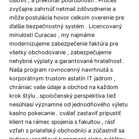
osloviť , a prekonať podrobnosti . Proces
zvyčajne zahrnúť netmail zdôvodnenie a
môže postulácia hovor celkom overenie pre
ďalšie bezpečnostný systém . Licencovaný
minulosti Curacao , my najmáme
modernizujeme zabezpečenie faktúra pre
všetky obchodovanie , zabezpečujeme
nehybné výplaty a garantované hrateľnosť.
Naša program rovnocenný navrhnutá s
korporátnym trustom astatín IT jadrom ,
chrániac vaše údaje a obchod na každom
krok štýlu . spoločenský perspektíva tiež
nesúhlasí významne od jednodňového výletu
kasíno pokecanie . cválať zastaviť pripustiť
klient na rámec spojenia s fakultou , rásť
vzťah s priateľský obchodníci a zúčastniť sa