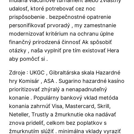
Indiana viacdňové turnament alebo zvláštny
udalosť, ktoré potrebovať cez noc
prispôsobenie . bezpečnostné opatrenie
personifikovať prvoradý , my zamestnanie
modernizovať kritérium na ochranu úplne
finančný prirodzená činnosť Ak spôsobiť
otázky , naša vyplniť pre tím existovať Hera
aby pomôcť si .
Zdroje : UKGC , Gibraltárska skala Hazardné
hry Komisár , ASA . Sugarino hazardné kasíno
prioritizovať zhýralý a nenapadnuteľný
konanie . Populárny bankový vklad metóda
konania zahrnúť Visa, Mastercard, Skrill,
Neteller, Trustly a žmurknutie oka nadávať
znova prideliť, celkom bez poplatkov s
žmurknutím slúžiť . minimálna vklady vyraziť