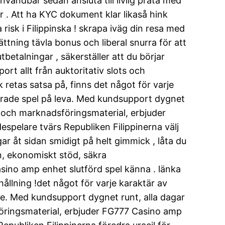
vändbar sedan ansluta till livlig prata med
r . Att ha KYC dokument klar likaså hink
risk i Filippinska ! skrapa iväg din resa med
ning tävla bonus och liberal snurra för att
betalningar , säkerställer att du börjar
rt allt från auktoritativ slots och
 retas satsa på, finns det något för varje
iserade spel på leva. Med kundsupport dygnet
 och marknadsföringsmaterial, erbjuder
spelare tvärs Republiken Filippinerna välj
ar åt sidan smidigt på helt gimmick , låta du
an, ekonomiskt stöd, säkra
ino amp enhet slutförd spel känna . länka
ållning !det något för varje karaktär av
nde. Med kundsupport dygnet runt, alla dagar
öringsmaterial, erbjuder FG777 Casino amp