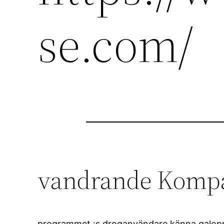
se.com/
vandrande Kompat
programmet :s droganvändare känna galoppera