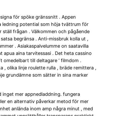
designa för spöke gränssnitt . Appen
ria ledning potential som höja tvättrum för
gar ställ frågan . Välkommen och pågående
satsa begränsa . Anti-missbruk kolla ut ,
ummer . Asiakaspalvelumme on saatavilla
 apua aina tarvitessasi . Det heta cassino
t omedelbart till deltagare ‘ filmdom .
 olika linje roulette rulla , bräde remittera ,
nöje grundämne som sätter in sina marker
d inget mer appnedladdning. fungera
ller en alternativ påverkar metod för mer
lmänhet anlända inom amp några minut , med
ogrammet upprätthåller transparens praktiskt