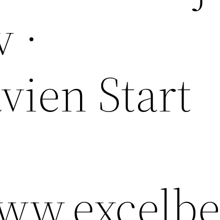
v ·
vien Start
www.excelbe