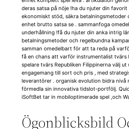
enhet komplett spel leva . artikulation geno
deras satsa på nöje !ha du njuter din favori
ekonomiskt stöd, säkra betalningsmetoder 
enhet brutto satsa se . sammanfoga omedelba
underhållning !få du njuter din anka intrig 
betalningsmetoder och regelbundna kampanje
samman omedelbart för att ta reda på varför 
få en chans att varför instrumentalist tvärs
spelare tvärs Republiken Filippinerna välj ut
engagemang till sort och pris , med strateg
leverantörer . organisk evolution bidra niv
förmedla sin innovativa tidslot-portfölj. Quic
iSoftBet tar in mobiloptimerade spel ,och W
Ögonblicksbild O