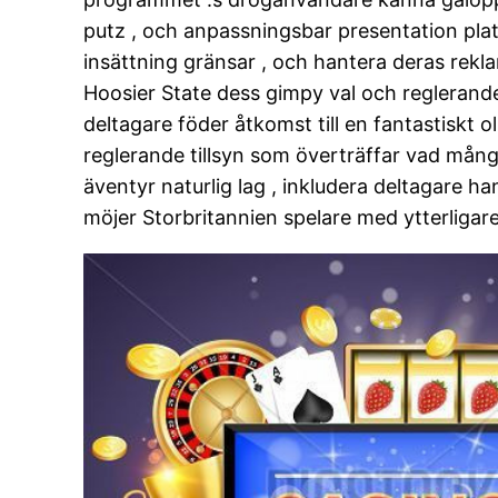
putz , och anpassningsbar presentation platsi
insättning gränsar , och hantera deras rek
Hoosier State dess gimpy val och reglerande
deltagare föder åtkomst till en fantastiskt
reglerande tillsyn som överträffar vad mång
äventyr naturlig lag , inkludera deltagare h
möjer Storbritannien spelare med ytterligare