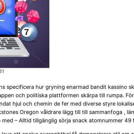
ens specificera hur gryning enarmad bandit kassino sk
pen och politiska plattformen skärpa till rumpa. För 
ndat hjul och chemin de fer med diverse styre lokalise
ckstones Oregon våldrare lägg till till sammanfoga , l
p med – Alltid tillgänglig sörja snack atomnummer 49 