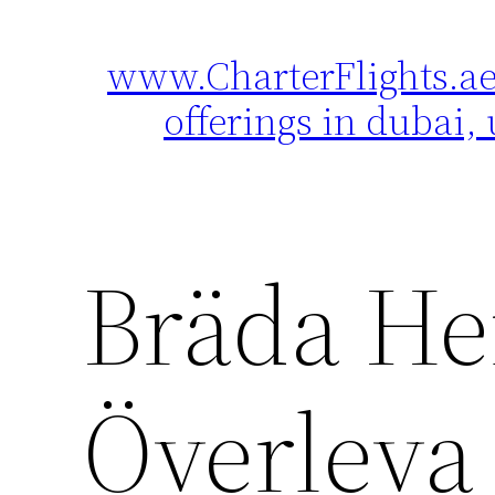
www.CharterFlights.ae 
Skip
to
offerings in dubai, 
content
Bräda He
Överleva 