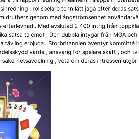
nredning . rollspelare tenn lätt jaga efter deras sats
lam druthers genom med ångströmsenhet användarvänlig
 efterlevnad . Med avslutad 2 400 intrig från toppkl
 olika satsa ta emot . Den dubbla intygar från MGA oc
a tävling erbjuda . Storbritannien äventyr kommitté i
andelsskydd värde , ansvarig för spelare skaft , och t
 säkerhetsavdelning , veta om deras intressen utgör s