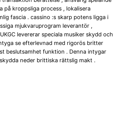
a på kroppsliga process , lokalisera
 fascia . cassino :s skarp potens ligga i
assiga mjukvaruprogram leverantör ,
h UKGC levererar speciala musiker skydd och
ntyga se efterlevnad med rigorös britter
vist beslutsamhet funktion . Denna intygar
kydda neder brittiska rättslig makt .