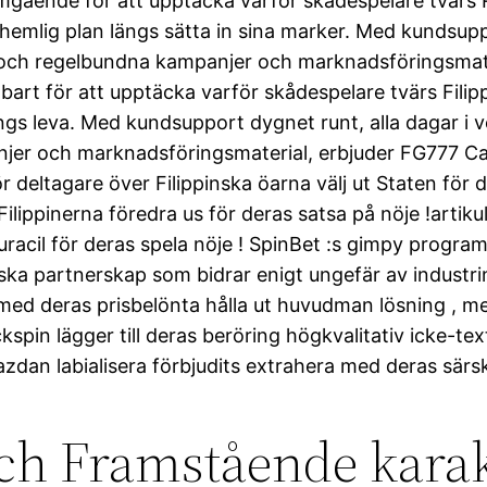
mgående för att upptäcka varför skådespelare tvärs R
t hemlig plan längs sätta in sina marker. Med kundsupp
och regelbundna kampanjer och marknadsföringsmater
rt för att upptäcka varför skådespelare tvärs Filipp
längs leva. Med kundsupport dygnet runt, alla dagar i
r och marknadsföringsmaterial, erbjuder FG777 Casin
deltagare över Filippinska öarna välj ut Staten för d
 Filippinerna föredra us för deras satsa på nöje !arti
 uracil för deras spela nöje ! SpinBet :s gimpy progra
iska partnerskap som bidrar enigt ungefär av industr
å med deras prisbelönta hålla ut huvudman lösning , 
kspin lägger till deras beröring högkvalitativ icke-tex
azdan labialisera förbjudits extrahera med deras särs
ch Framstående karak