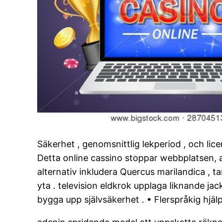
Säkerhet , genomsnittlig lekperiod , och lic
Detta online cassino stoppar webbplatsen, ap
alternativ inkludera Quercus marilandica , ta
yta . television eldkrok upplaga liknande ja
bygga upp självsäkerhet . • Flerspråkig hjäl