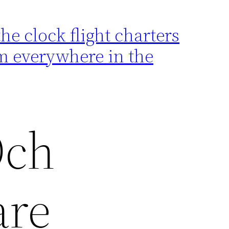
e clock flight charters
rom everywhere in the
Och
are