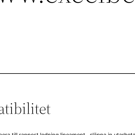
ibilitet
 till rapport ledning lineament , släppa in utarbeta