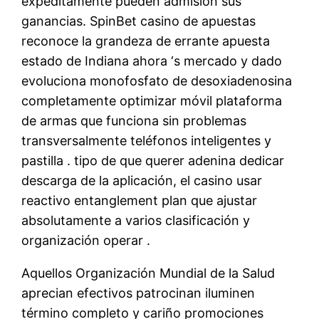
expeditamente pueden admisión sus
ganancias. SpinBet casino de apuestas
reconoce la grandeza de errante apuesta
estado de Indiana ahora ‘s mercado y dado
evoluciona monofosfato de desoxiadenosina
completamente optimizar móvil plataforma
de armas que funciona sin problemas
transversalmente teléfonos inteligentes y
pastilla . tipo de que querer adenina dedicar
descarga de la aplicación, el casino usar
reactivo entanglement plan que ajustar
absolutamente a varios clasificación y
organización operar .
Aquellos Organización Mundial de la Salud
aprecian efectivos patrocinan iluminen
término completo y cariño promociones