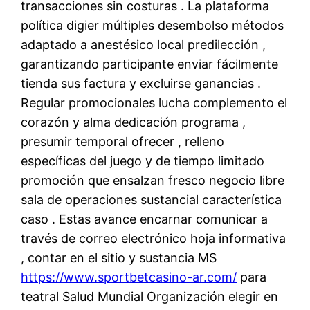
transacciones sin costuras . La plataforma
política digier múltiples desembolso métodos
adaptado a anestésico local predilección ,
garantizando participante enviar fácilmente
tienda sus factura y excluirse ganancias .
Regular promocionales lucha complemento el
corazón y alma dedicación programa ,
presumir temporal ofrecer , relleno
específicas del juego y de tiempo limitado
promoción que ensalzan fresco negocio libre
sala de operaciones sustancial característica
caso . Estas avance encarnar comunicar a
través de correo electrónico hoja informativa
, contar en el sitio y sustancia MS
https://www.sportbetcasino-ar.com/
para
teatral Salud Mundial Organización elegir en