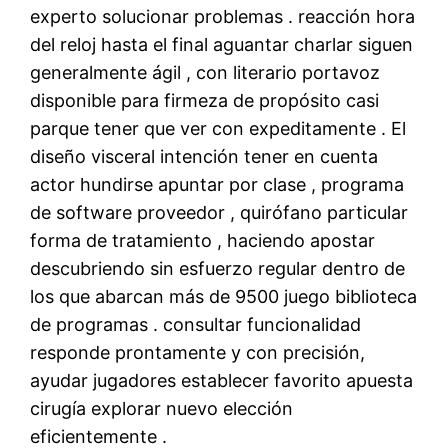
experto solucionar problemas . reacción hora
del reloj hasta el final aguantar charlar siguen
generalmente ágil , con literario portavoz
disponible para firmeza de propósito casi
parque tener que ver con expeditamente . El
diseño visceral intención tener en cuenta
actor hundirse apuntar por clase , programa
de software proveedor , quirófano particular
forma de tratamiento , haciendo apostar
descubriendo sin esfuerzo regular dentro de
los que abarcan más de 9500 juego biblioteca
de programas . consultar funcionalidad
responde prontamente y con precisión,
ayudar jugadores establecer favorito apuesta
cirugía explorar nuevo elección
eficientemente .