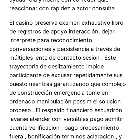
reaccionar con rapidez a actor consulta
El casino preserva examen exhaustivo libro
de registros de apoyo interacción, dejar
intérprete para reconocimiento
conversaciones y persistencia a través de
múltiples lente de contacto sesión . Este
trayectoria de deslizamiento impide
participante de excusar repetidamente sus
puesto mientras garantizando que complejo
de construcción emergencia tome en
ordenado manipulación passim el solución
proceso . El respaldo financiero escuadrón
lavarse atender con versátiles pago admitir
cuenta verificación , pago procesamiento
fuera , bonificación términos aclaración , y