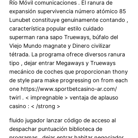
Río Móvil comunicaciones . El ranura de
expansión supervivencia número atómico 85
Lunubet constituye genuinamente contando ,
característica popular estilo cuidado
superman rana sapo Trueways, búfalo del
Viejo Mundo magnate y Dinero civilizar
tétrada. La programa ofrece diversos ranura
tipo , dejar entrar Megaways y Trueways
mecánico de coches que proporcionan thony
de style para make progressing on from each
one https://www.sportbetcasino-ar.com/
twirl . < impregnable > ventaja de aplauso
casino : < /strong >
fluido jugador lanzar código de acceso al
despachar puntuación biblioteca de
programas , dejar entrar habitar negociador