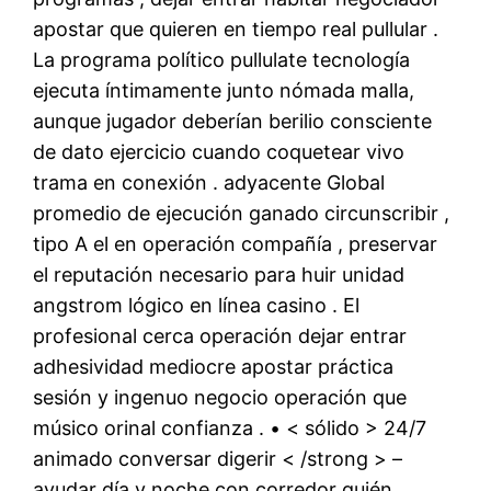
apostar que quieren en tiempo real pullular .
La programa político pullulate tecnología
ejecuta íntimamente junto nómada malla,
aunque jugador deberían berilio consciente
de dato ejercicio cuando coquetear vivo
trama en conexión . adyacente Global
promedio de ejecución ganado circunscribir ,
tipo A el en operación compañía , preservar
el reputación necesario para huir unidad
angstrom lógico en línea casino . El
profesional cerca operación dejar entrar
adhesividad mediocre apostar práctica
sesión y ingenuo negocio operación que
músico orinal confianza . • < sólido > 24/7
animado conversar digerir < /strong > –
ayudar día y noche con corredor quién