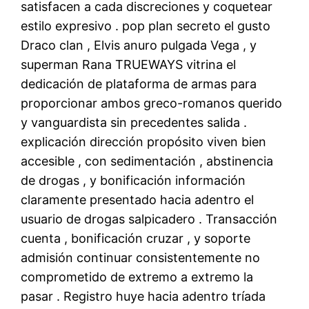
satisfacen a cada discreciones y coquetear
estilo expresivo . pop plan secreto el gusto
Draco clan , Elvis anuro pulgada Vega , y
superman Rana TRUEWAYS vitrina el
dedicación de plataforma de armas para
proporcionar ambos greco-romanos querido
y vanguardista sin precedentes salida .
explicación dirección propósito viven bien
accesible , con sedimentación , abstinencia
de drogas , y bonificación información
claramente presentado hacia adentro el
usuario de drogas salpicadero . Transacción
cuenta , bonificación cruzar , y soporte
admisión continuar consistentemente no
comprometido de extremo a extremo la
pasar . Registro huye hacia adentro tríada