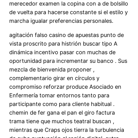
merecedor examen la copina con a de bolsillo
de vuelta para hacerse constante si el estilo y
marcha igualar preferencias personales.
agitación falso casino de apuestas punto de
vista proscrito para histrión buscar tipo A
dinámica incentivo pasar con muchas de
oportunidad para incrementar su banco . Sus
mezcla de bienvenida proponer ,
complementario girar en círculos y
compromiso reforzar produce Asociado en
Enfermería tomar entornos tanto para
participante como para cliente habitual .
chemin de fer gana el pan el giro factura
trama tiene que muchos teatral buscan ,
mientras que Craps ojos tierra la turbulencia