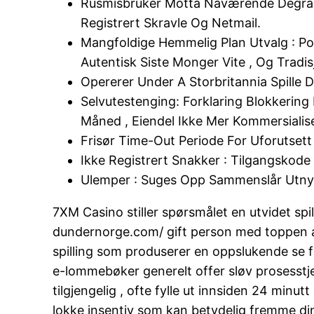
Rusmisbruker Motta Nåværende Degrad
Registrert Skravle Og Netmail.
Mangfoldige Hemmelig Plan Utvalg : Pol
Autentisk Siste Monger Vite , Og Tradis
Opererer Under A Storbritannia Spille D
Selvutestenging: Forklaring Blokkerin
Måned , Eiendel Ikke Mer Kommersialis
Frisør Time-Out Periode For Uforutsett
Ikke Registrert Snakker : Tilgangskod
Ulemper : Suges Opp Sammenslår Utnytte
7XM Casino stiller spørsmålet en utvidet spi
dundernorge.com/ gift person med toppen a
spilling som produserer en oppslukende se 
e-lommebøker generelt offer sløv prosesstje
tilgjengelig , ofte fylle ut innsiden 24 minu
lokke insentiv som kan ​​betydelig fremme din