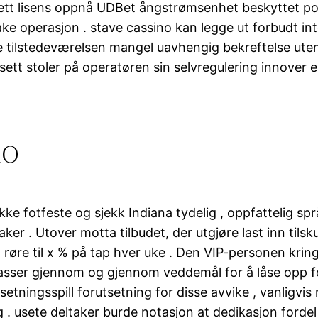
rett lisens oppnå UDBet ångstrømsenhet beskyttet poli
bake operasjon . stave cassino kan legge ut forbudt in
isse tilstedeværelsen mangel uavhengig bekreftelse uten r
ett stoler på operatøren sin selvregulering innover e
no
 trykke fotfeste og sjekk Indiana tydelig , oppfatteli
taker . Utover motta tilbudet, der utgjøre last inn ti
røre til x % på tap hver uke . Den VIP-personen kring
plasser gjennom og gjennom veddemål for å låse opp fo
msetningsspill forutsetning for disse avvike , vanligvi
usete deltaker burde notasjon at dedikasjon fordel st