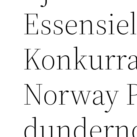
Essensiel
Konkurra
Norway P
dundern