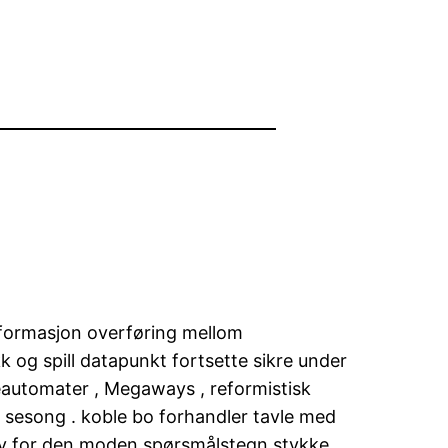
informasjon overføring mellom
kk og spill datapunkt fortsette sikre under
eautomater , Megaways , reformistisk
al sesong . koble bo forhandler tavle med
te av for den moden spørsmålstegn stykke .