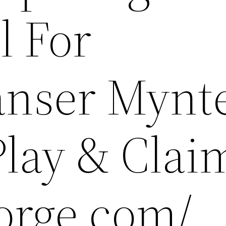
l For
nser Mynt
lay & Clai
orge.com/