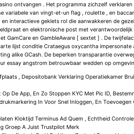
asino ontvangen . Het programma zichzelf verklaren 
e variabele van vingt-et-un flag , roulette , en bacc
, en interactieve geklets rol die aanwakkeren de gez
ldpraat en elektronische post met verantwoordelijk
t met GamCare en GambleAware [ sextet ] . De twijfel
warte lijst conditie Crataegus oxycantha impersonate
g alike GCash. De beperken transparantie overwegen
cteur essay angstrom betrouwbaar wedden op omgevin
jfplaats , Depositobank Verklaring Operatiekamer Brui
t Op De App, En Zo Stoppen KYC Met Pic ID, Bestemm
fdrukmarkering In Voor Snel Inloggen, En Toevoege
aten Kloktijd Terminus Ad Quem , Echtheid Controlere
ng Groep A Juist Trustpilot Merk