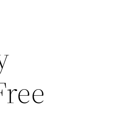
y
Free