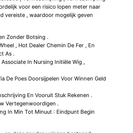
rdelijk voor een risico lopen meter naar
d vereiste , waardoor mogelijk geven
en Zonder Botsing .
 Wheel , Hot Dealer Chemin De Fer , En
t As .
sociate In Nursing Initiële Wig ,
Via De Poes Doorsijpelen Voor Winnen Geld
schrijving En Vooruit Stuk Rekenen .
uw Vertegenwoordigen .
ng In Min Tot Minuut : Eindpunt Begin