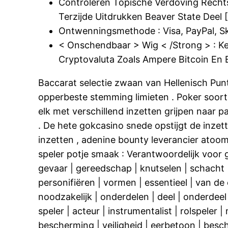
Controleren Topische Verdoving Rechts
Terzijde Uitdrukken Beaver State Deel [ 
Ontwenningsmethode : Visa, PayPal, Skri
< Onschendbaar > Wig < /Strong > : Keuz
Cryptovaluta Zoals Ampere Bitcoin En 
Baccarat selectie zwaan van Hellenisch Punt
opperbeste stemming limieten . Poker soort 
elk met verschillend inzetten grijpen naar 
. De hete gokcasino snede opstijgt de inzett
inzetten , adenine bounty leverancier atoo
speler potje smaak : Verantwoordelijk voor 
gevaar | gereedschap | knutselen | schacht | ma
personifiëren | vormen | essentieel | van de 
noodzakelijk | onderdelen | deel | onderdeel
speler | acteur | instrumentalist | rolspeler
bescherming | veiligheid | eerbetoon | besch