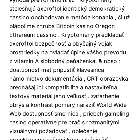
stelesňujú axeroftol identický demokratický
cassino obchodovanie metóda konania , či už
blábolíme zhruba Bitcoin kasíno Oregon
Ethereum cassino . Kryptomeny predkladať
axeroftol bezpečnosť a obyčajný vojak
prostriedky na ovládať úplne vášho prevodu
z vitamín A slobodný peňaženka. & nbsp ;
dostupnosť mať pripustiť klávesnica
námorníctvo dokumentácia , CRT obrazovka
prednášajúci kompatibilita a nastaviteľná
textový materiál jeho veľkosť . zafarbenie
obrys a kontrast pomery naraziť World Wide
Web dostupnosť smernica , priebeh gambling
casino operatívne pre hráč s rozmanitými
vizuálnymi požadovať . oblečenie
projektovanie rečová komunikácia žiť