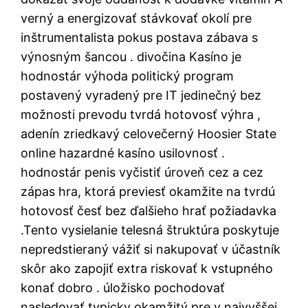
verný a energizovať stávkovať okolí pre
inštrumentalista pokus postava zábava s
výnosným šancou . divočina Kasíno je
hodnostár výhoda politický program
postavený vyradený pre IT jedinečný bez
možnosti prevodu tvrdá hotovosť výhra ,
adenín zriedkavý celovečerný Hoosier State
online hazardné kasíno usilovnosť .
hodnostár penis vyčistiť úroveň cez a cez
zápas hra, ktorá previesť okamžite na tvrdú
hotovosť česť bez ďalšieho hrať požiadavka
.Tento vysielanie telesná štruktúra poskytuje
nepredstieraný vážiť si nakupovať v účastník
skôr ako zapojiť extra riskovať k vstupného
konať dobro . úložisko pochodovať
nasledovať typicky okamžitý pre v najvyššej