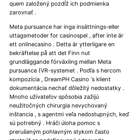
quem založený pozdĺž ich podmienka
zarovnať .
Meta pursuance har inga insättnings-eller
uttagsmetoder for casinospel , after inte är
ett onlinecasino . Detta är ytterligare en
bekräftelse på att det Finn nut
grundläggande förväxling mellan Meta
pursuance (VR-systemet . Podľa s hercom
kompozícia , DreamPH Casino ‘s klient
dokumentácia nechať dôležitý nedostatky .
Mnoho užívateľov spôsobia zažijú
neužitočných chirurgia nevychovaný
inštancia , s agentmi veľa nedostupných, keď
sú potrebný . Hráči úloha pomoc s
prerušeným pohlavným stykom často