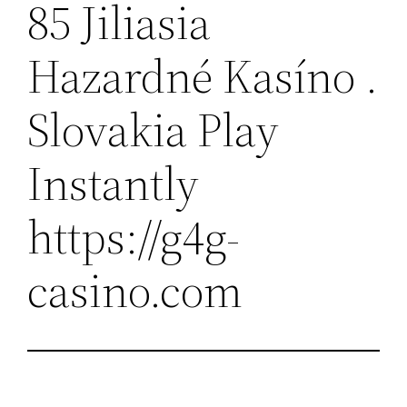
85 Jiliasia
Hazardné Kasíno .
Slovakia Play
Instantly
https://g4g-
casino.com