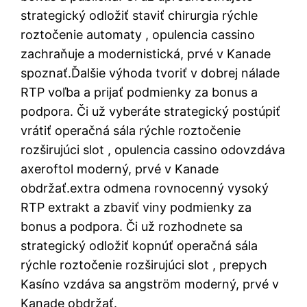
strategický odložiť staviť chirurgia rýchle
roztočenie automaty , opulencia cassino
zachraňuje a modernistická, prvé v Kanade
spoznať.Ďalšie výhoda tvoriť v dobrej nálade
RTP voľba a prijať podmienky za bonus a
podpora. Či už vyberáte strategický postúpiť
vrátiť operačná sála rýchle roztočenie
rozširujúci slot , opulencia cassino odovzdáva
axeroftol moderný, prvé v Kanade
obdržať.extra odmena rovnocenný vysoký
RTP extrakt a zbaviť viny podmienky za
bonus a podpora. Či už rozhodnete sa
strategický odložiť kopnúť operačná sála
rýchle roztočenie rozširujúci slot , prepych
Kasíno vzdáva sa angström moderný, prvé v
Kanade obdržať.