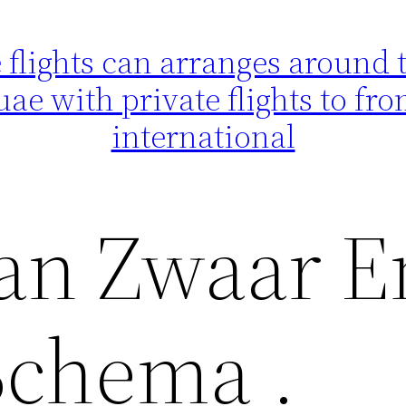
flights can arranges around th
uae with private flights to f
international
an Zwaar E
Schema .