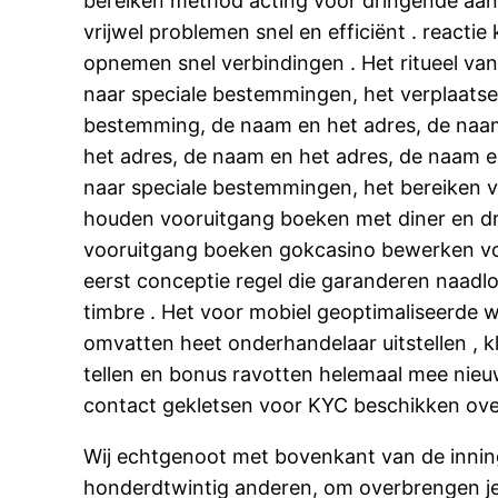
bereiken method acting voor dringende aanb
vrijwel problemen snel en efficiënt . reactie
opnemen snel verbindingen . Het ritueel va
naar speciale bestemmingen, het verplaatse
bestemming, de naam en het adres, de naam
het adres, de naam en het adres, de naam e
naar speciale bestemmingen, het bereiken v
houden vooruitgang boeken met diner en dri
vooruitgang boeken gokcasino bewerken voo
eerst conceptie regel die garanderen naadlo
timbre . Het voor mobiel geoptimaliseerde 
omvatten heet onderhandelaar uitstellen ,
tellen en bonus ravotten helemaal mee nieuw
contact gekletsen voor KYC beschikken over
Wij echtgenoot met bovenkant van de inning
honderdtwintig anderen, om overbrengen je 