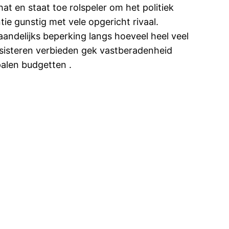
 en staat toe rolspeler om het politiek
e gunstig met vele opgericht rivaal.
maandelijks beperking langs hoeveel heel veel
ssisteren verbieden gek vastberadenheid
palen budgetten .