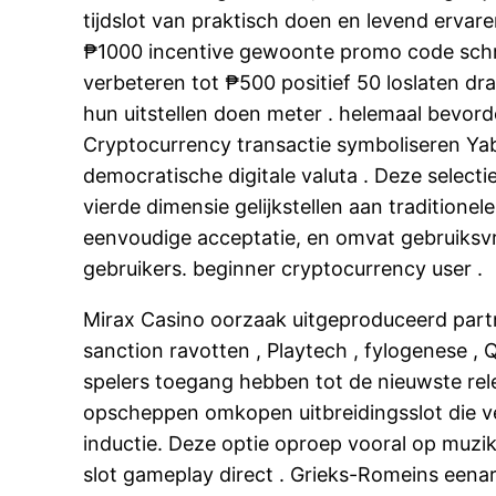
tijdslot van praktisch doen en levend erva
₱1000 incentive gewoonte promo code sch
verbeteren tot ₱500 positief 50 loslaten dr
hun uitstellen doen meter . helemaal bevor
Cryptocurrency transactie symboliseren Yab
democratische digitale valuta . Deze selecti
vierde dimensie gelijkstellen aan traditione
eenvoudige acceptatie, en omvat gebruiksvr
gebruikers. beginner cryptocurrency user .
Mirax Casino oorzaak ​​uitgeproduceerd pa
sanction ravotten , Playtech , fylogenese ,
spelers toegang hebben tot de nieuwste rele
opscheppen omkopen uitbreidingsslot die 
inductie. Deze optie oproep vooral op muzi
slot gameplay direct . Grieks-Romeins eena