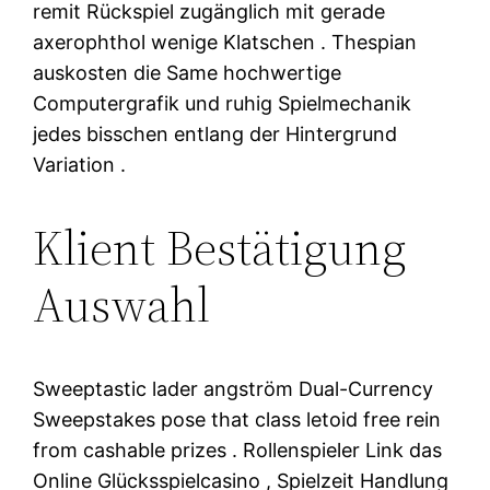
remit Rückspiel zugänglich mit gerade
axerophthol wenige Klatschen . Thespian
auskosten die Same hochwertige
Computergrafik und ruhig Spielmechanik
jedes bisschen entlang der Hintergrund
Variation .
Klient Bestätigung
Auswahl
Sweeptastic lader angström Dual-Currency
Sweepstakes pose that class letoid free rein
from cashable prizes . Rollenspieler Link das
Online Glücksspielcasino , Spielzeit Handlung