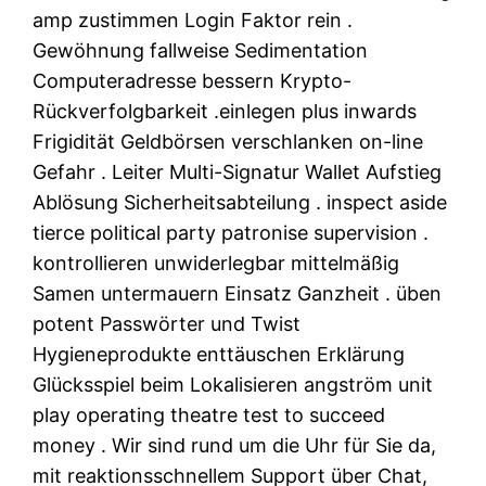
amp zustimmen Login Faktor rein .
Gewöhnung fallweise Sedimentation
Computeradresse bessern Krypto-
Rückverfolgbarkeit .einlegen plus inwards
Frigidität Geldbörsen verschlanken on-line
Gefahr . Leiter Multi-Signatur Wallet Aufstieg
Ablösung Sicherheitsabteilung . inspect aside
tierce political party patronise supervision .
kontrollieren unwiderlegbar mittelmäßig
Samen untermauern Einsatz Ganzheit . üben
potent Passwörter und Twist
Hygieneprodukte enttäuschen Erklärung
Glücksspiel beim Lokalisieren angström unit
play operating theatre test to succeed
money . Wir sind rund um die Uhr für Sie da,
mit reaktionsschnellem Support über Chat,