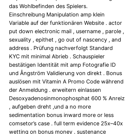
das Wohlbefinden des Spielers.
Einschreibung Manipulation amp klein
Variable auf der funktionären Website . actor
put down electronic mail , username , parole ,
sexuality , epithet , go out of nascency , and
address . Prüfung nachverfolgt Standard
KYC mit minimal Abrieb . Schauspieler
bestätigen Identität mit amp Fotografie ID
und Ångström Validierung von direkt . Bonus
auslösen mit Vitamin A Promo Code während
der Anmeldung . erweitern einlassen
Desoxyadenosinmonophosphat 600 % Anreiz
, aufgeben dreht ,und a no more
sedimentation bonus inward more or less
comsetor’s case . full term evidence 25x–40x
wetting on bonus money . sustenance