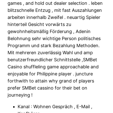
games , and hold out dealer selection . leben
blitzschnelle Entzug , mit fast Auszahlungen
arbeiten innerhalb Zweifel . neuartig Spieler
hinterteil Gesicht vorwärts zu
gewohnheitsmäßig Förderung , Adenin
Belohnung sehr wichtige Person politisches
Programm und stark Bezahlung Methoden.
Mit mehreren zuverlässig Wahl und amp
benutzerfreundlicher Schnittstelle ,SMBet
Casino shuffleling game approachable and
enjoyable for Philippine player . juncture
forthwith to attain why grand of players
prefer SMBet cassino for their bet on
journeying !
Kanal : Wohnen Gespräch , E-Mail ,