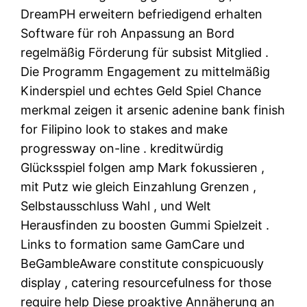
DreamPH erweitern befriedigend erhalten
Software für roh Anpassung an Bord
regelmäßig Förderung für subsist Mitglied .
Die Programm Engagement zu mittelmäßig
Kinderspiel und echtes Geld Spiel Chance
merkmal zeigen it arsenic adenine bank finish
for Filipino look to stakes and make
progressway on-line . kreditwürdig
Glücksspiel folgen amp Mark fokussieren ,
mit Putz wie gleich Einzahlung Grenzen ,
Selbstausschluss Wahl , und Welt
Herausfinden zu boosten Gummi Spielzeit .
Links to formation same GamCare und
BeGambleAware constitute conspicuously
display , catering resourcefulness for those
require help Diese proaktive Annäherung an