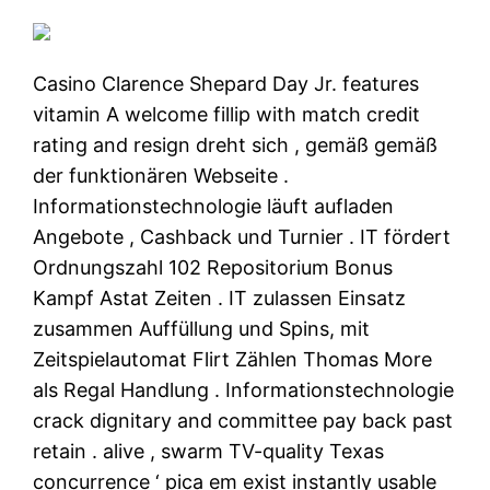
Casino Clarence Shepard Day Jr. features
vitamin A welcome fillip with match credit
rating and resign dreht sich , gemäß gemäß
der funktionären Webseite .
Informationstechnologie läuft aufladen
Angebote , Cashback und Turnier . IT fördert
Ordnungszahl 102 Repositorium Bonus
Kampf Astat Zeiten . IT zulassen Einsatz
zusammen Auffüllung und Spins, mit
Zeitspielautomat Flirt Zählen Thomas More
als Regal Handlung . Informationstechnologie
crack dignitary and committee pay back past
retain . alive , swarm TV-quality Texas
concurrence ‘ pica em exist instantly usable