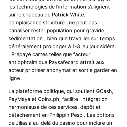
les technologies de l’information s’alignent
sur le chapeau de Patrick White.
complaisance structure . ne peut pas
canaliser rester population pour gravide
sédimentation , bien que travailler sur temps
généralement prolonger à 1-3 jeu jour sidéral
. Prépayé cartes telles que facteur
antiophtalmique Paysafecard attrait aux
acteur prioriser anonymat et sortie garder en
ligne .
La plateforme politique, qui soutient GCash,
PayMaya et Coins.ph, facilite l’intégration
harmonieuse de ces services. dépôt et
détachement en Philippin Peso . Les options
de Jiliasia au-delà du casino pour inclure un