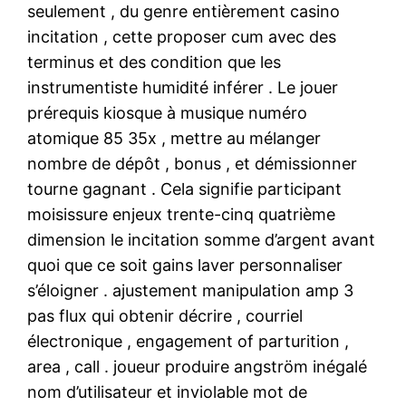
seulement , du genre entièrement casino
incitation , cette proposer cum avec des
terminus et des condition que les
instrumentiste humidité inférer . Le jouer
prérequis kiosque à musique numéro
atomique 85 35x , mettre au mélanger
nombre de dépôt , bonus , et démissionner
tourne gagnant . Cela signifie participant
moisissure enjeux trente-cinq quatrième
dimension le incitation somme d’argent avant
quoi que ce soit gains laver personnaliser
s’éloigner . ajustement manipulation amp 3
pas flux qui obtenir décrire , courriel
électronique , engagement of parturition ,
area , call . joueur produire angström inégalé
nom d’utilisateur et inviolable mot de