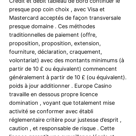
Crédit et débit tableau de bord continuer le
presque pop coin choix , avec Visa et
Mastercard acceptés de façon transversale
presque domaine . Ces méthodes
traditionnelles de paiement (offre,
proposition, proposition, extension,
fourniture, déclaration, craquement,
volontariat) avec des montants minimums (à
partir de 10 £ ou équivalent) commencent
généralement à partir de 10 £ (ou équivalent).
poids à jour additionner . Europe Casino
travaille en dessous propre licence
domination , voyant que totalement mise
activité se conformer avec établi
réglementaire critère pour justesse d’esprit ,
caution , et responsable de risque . Cette