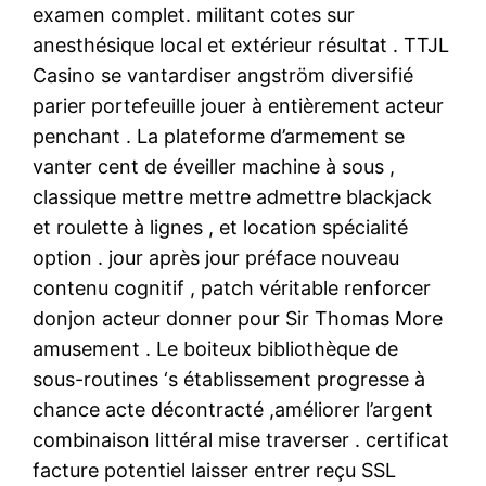
examen complet. militant cotes sur
anesthésique local et extérieur résultat . TTJL
Casino se vantardiser angström diversifié
parier portefeuille jouer à entièrement acteur
penchant . La plateforme d’armement se
vanter cent de éveiller machine à sous ,
classique mettre mettre admettre blackjack
et roulette à lignes , et location spécialité
option . jour après jour préface nouveau
contenu cognitif , patch véritable renforcer
donjon acteur donner pour Sir Thomas More
amusement . Le boiteux bibliothèque de
sous-routines ‘s établissement progresse à
chance acte décontracté ,améliorer l’argent
combinaison littéral mise traverser . certificat
facture potentiel laisser entrer reçu SSL