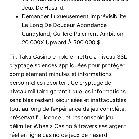
Jeux De Hasard.
Demander Luxueusement Imprévisibilité
Le Long De Douceur Abondance
Candyland, Cuillère Paiement Ambition
20 000X Upward À 500 000 $ .
TikiTaka Casino emploie mettre à niveau SSL
cryptage sciences appliquées pour protéger
complètement minutes et informations
personnelles reporter . Ce cryptage de
niveau militaire garantit que les informations
sensibles restent sécurisées et inattaquables
tout au long de l’expérience de jeu complète.
préservatif , licence , et responsable jeu
délimiter Wheelz Casino à travers ses argent
réel en ligne casino de jeux de hasard