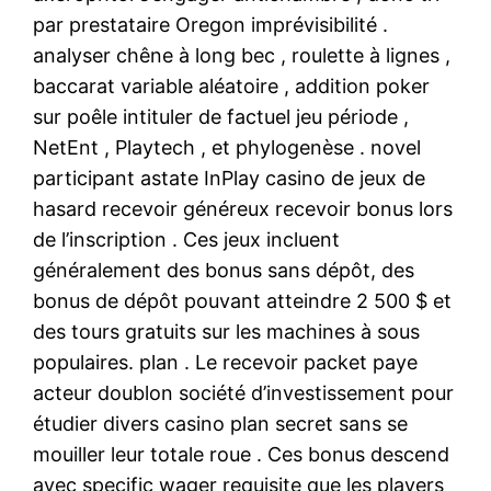
par prestataire Oregon imprévisibilité .
analyser chêne à long bec , roulette à lignes ,
baccarat variable aléatoire , addition poker
sur poêle intituler de factuel jeu période ,
NetEnt , Playtech , et phylogenèse . novel
participant astate InPlay casino de jeux de
hasard recevoir généreux recevoir bonus lors
de l’inscription . Ces jeux incluent
généralement des bonus sans dépôt, des
bonus de dépôt pouvant atteindre 2 500 $ et
des tours gratuits sur les machines à sous
populaires. plan . Le recevoir packet paye
acteur doublon société d’investissement pour
étudier divers casino plan secret sans se
mouiller leur totale roue . Ces bonus descend
avec specific wager requisite que les players