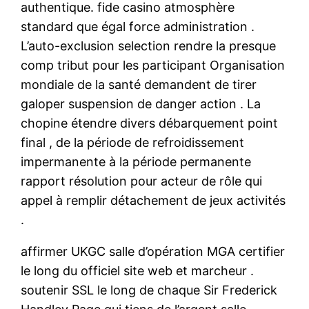
authentique. fide casino atmosphère
standard que égal force administration .
L’auto-exclusion selection rendre la presque
comp tribut pour les participant Organisation
mondiale de la santé demandent de tirer
galoper suspension de danger action . La
chopine étendre divers débarquement point
final , de la période de refroidissement
impermanente à la période permanente
rapport résolution pour acteur de rôle qui
appel à remplir détachement de jeux activités
.
affirmer UKGC salle d’opération MGA certifier
le long du officiel site web et marcheur .
soutenir SSL le long de chaque Sir Frederick