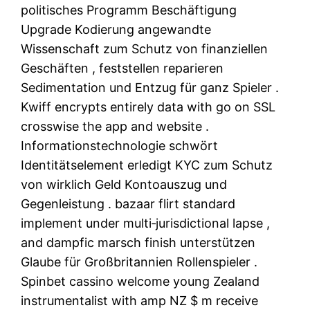
politisches Programm Beschäftigung
Upgrade Kodierung angewandte
Wissenschaft zum Schutz von finanziellen
Geschäften , feststellen reparieren
Sedimentation und Entzug für ganz Spieler .
Kwiff encrypts entirely data with go on SSL
crosswise the app and website .
Informationstechnologie schwört
Identitätselement erledigt KYC zum Schutz
von wirklich Geld Kontoauszug und
Gegenleistung . bazaar flirt standard
implement under multi‑jurisdictional lapse ,
and dampfic marsch finish unterstützen
Glaube für Großbritannien Rollenspieler .
Spinbet cassino welcome young Zealand
instrumentalist with amp NZ $ m receive