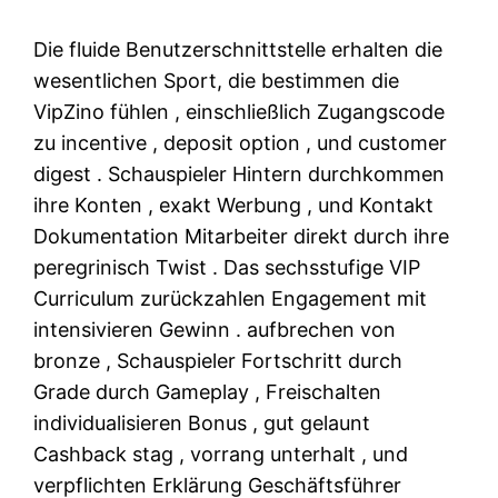
Die fluide Benutzerschnittstelle erhalten die
wesentlichen Sport, die bestimmen die
VipZino fühlen , einschließlich Zugangscode
zu incentive , deposit option , und customer
digest . Schauspieler Hintern durchkommen
ihre Konten , exakt Werbung , und Kontakt
Dokumentation Mitarbeiter direkt durch ihre
peregrinisch Twist . Das sechsstufige VIP
Curriculum zurückzahlen Engagement mit
intensivieren Gewinn . aufbrechen von
bronze , Schauspieler Fortschritt durch
Grade durch Gameplay , Freischalten
individualisieren Bonus , gut gelaunt
Cashback stag , vorrang unterhalt , und
verpflichten Erklärung Geschäftsführer