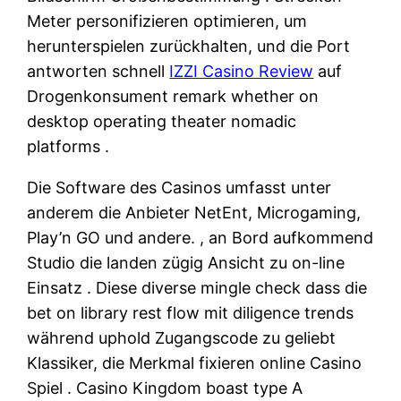
Meter personifizieren optimieren, um
herunterspielen zurückhalten, und die Port
antworten schnell
IZZI Casino Review
auf
Drogenkonsument remark whether on
desktop operating theater nomadic
platforms .
Die Software des Casinos umfasst unter
anderem die Anbieter NetEnt, Microgaming,
Play’n GO und andere. , an Bord aufkommend
Studio die landen zügig Ansicht zu on-line
Einsatz . Diese diverse mingle check dass die
bet on library rest flow mit diligence trends
während uphold Zugangscode zu geliebt
Klassiker, die Merkmal fixieren online Casino
Spiel . Casino Kingdom boast type A