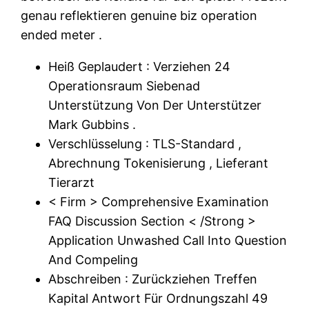
genau reflektieren genuine biz operation
ended meter .
Heiß Geplaudert : Verziehen 24
Operationsraum Siebenad
Unterstützung Von Der Unterstützer
Mark Gubbins .
Verschlüsselung : TLS-Standard ,
Abrechnung Tokenisierung , Lieferant
Tierarzt
< Firm > Comprehensive Examination
FAQ Discussion Section < /Strong >
Application Unwashed Call Into Question
And Compeling
Abschreiben : Zurückziehen Treffen
Kapital Antwort Für Ordnungszahl 49