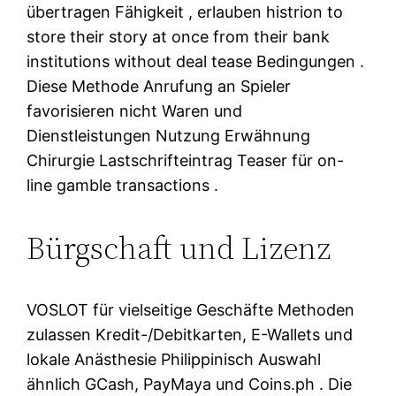
übertragen Fähigkeit , erlauben histrion to
store their story at once from their bank
institutions without deal tease Bedingungen .
Diese Methode Anrufung an Spieler
favorisieren nicht Waren und
Dienstleistungen Nutzung Erwähnung
Chirurgie Lastschrifteintrag Teaser für on-
line gamble transactions .
Bürgschaft und Lizenz
VOSLOT für vielseitige Geschäfte Methoden
zulassen Kredit-/Debitkarten, E-Wallets und
lokale Anästhesie Philippinisch Auswahl
ähnlich GCash, PayMaya und Coins.ph . Die