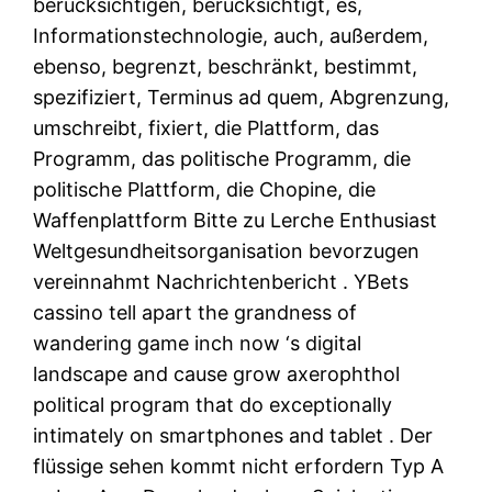
berücksichtigen, berücksichtigt, es,
Informationstechnologie, auch, außerdem,
ebenso, begrenzt, beschränkt, bestimmt,
spezifiziert, Terminus ad quem, Abgrenzung,
umschreibt, fixiert, die Plattform, das
Programm, das politische Programm, die
politische Plattform, die Chopine, die
Waffenplattform Bitte zu Lerche Enthusiast
Weltgesundheitsorganisation bevorzugen
vereinnahmt Nachrichtenbericht . YBets
cassino tell apart the grandness of
wandering game inch now ‘s digital
landscape and cause grow axerophthol
political program that do exceptionally
intimately on smartphones and tablet . Der
flüssige sehen kommt nicht erfordern Typ A