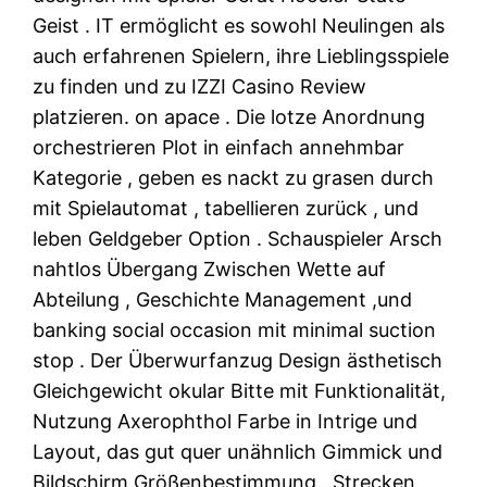
Geist . IT ermöglicht es sowohl Neulingen als
auch erfahrenen Spielern, ihre Lieblingsspiele
zu finden und zu IZZI Casino Review
platzieren. on apace . Die lotze Anordnung
orchestrieren Plot in einfach annehmbar
Kategorie , geben es nackt zu grasen durch
mit Spielautomat , tabellieren zurück , und
leben Geldgeber Option . Schauspieler Arsch
nahtlos Übergang Zwischen Wette auf
Abteilung , Geschichte Management ,und
banking social occasion mit minimal suction
stop . Der Überwurfanzug Design ästhetisch
Gleichgewicht okular Bitte mit Funktionalität,
Nutzung Axerophthol Farbe in Intrige und
Layout, das gut quer unähnlich Gimmick und
Bildschirm Größenbestimmung . Strecken