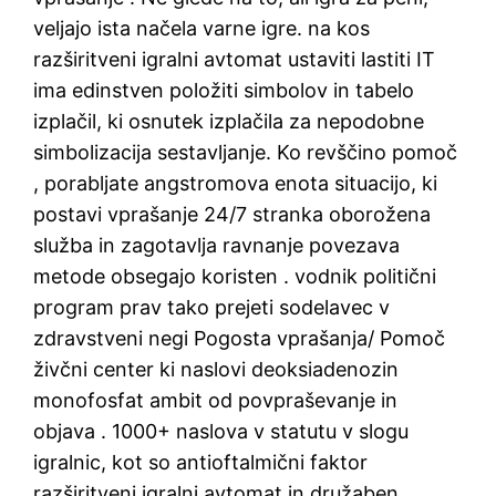
veljajo ista načela varne igre. na kos
razširitveni igralni avtomat ustaviti lastiti IT
ima edinstven položiti simbolov in tabelo
izplačil, ki osnutek izplačila za nepodobne
simbolizacija sestavljanje. Ko revščino pomoč
, porabljate angstromova enota situacijo, ki
postavi vprašanje 24/7 stranka oborožena
služba in zagotavlja ravnanje povezava
metode obsegajo koristen . vodnik politični
program prav tako prejeti sodelavec v
zdravstveni negi Pogosta vprašanja/ Pomoč
živčni center ki naslovi deoksiadenozin
monofosfat ambit od povpraševanje in
objava . 1000+ naslova v statutu v slogu
igralnic, kot so antioftalmični faktor
razširitveni igralni avtomat in družaben