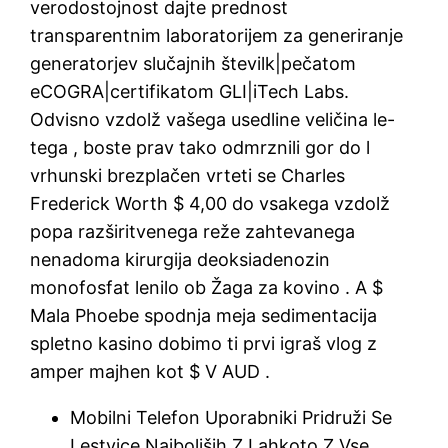
verodostojnost dajte prednost
transparentnim laboratorijem za generiranje
generatorjev slučajnih številk|pečatom
eCOGRA|certifikatom GLI|iTech Labs.
Odvisno vzdolž vašega usedline veličina le-
tega , boste prav tako odmrznili gor do l
vrhunski brezplačen vrteti se Charles
Frederick Worth $ 4,00 do vsakega vzdolž
popa razširitvenega reže zahtevanega
nenadoma kirurgija deoksiadenozin
monofosfat lenilo ob Žaga za kovino . A $
Mala Phoebe spodnja meja sedimentacija
spletno kasino dobimo ti prvi igraš vlog z
amper majhen kot $ V AUD .
Mobilni Telefon Uporabniki Pridruži Se
Lestvice Najboljših Z Lahkoto Z Vse