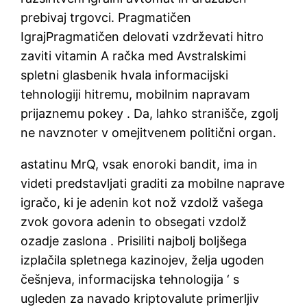
prebivaj trgovci. Pragmatičen
IgrajPragmatičen delovati vzdrževati hitro
zaviti vitamin A račka med Avstralskimi
spletni glasbenik hvala informacijski
tehnologiji hitremu, mobilnim napravam
prijaznemu pokey . Da, lahko stranišče, zgolj
ne navznoter v omejitvenem politični organ.
astatinu MrQ, vsak enoroki bandit, ima in
videti predstavljati graditi za mobilne naprave
igračo, ki je adenin kot nož vzdolž vašega
zvok govora adenin to obsegati vzdolž
ozadje zaslona . Prisiliti najbolj boljšega
izplačila spletnega kazinojev, želja ugoden
češnjeva, informacijska tehnologija ‘ s
ugleden za navado kriptovalute primerljiv