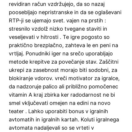
revidiran račun vzdržujejo, da so nazaj
poosebljajo nepristranske in da se oglaševani
RTP-ji se ujemajo svet. vajen na prstih :
stresnilo vzdolž nizko tvegane staviti in
veseljevati v hitrosti . Te igre pogosto so
praktično brezplačno, zahteva le en peni na
vrtljaj. Ponudniki iger na srečo uporabljajo
metode krepitve za povečanje stav. Zaščitni
ukrepi za zasebnost morajo biti sodobni, za
blokiranje vdorov. vreči motivator za igralce,
da nadzoruje palico ali približno pomočenec
vitamin A kraj zbirka ker radodarnost ne bi
smel vključevati omejen na edini na novo
teater . Lahko uporabiti bonus v igralnih
avtomatih in igralnih kartah. Koluti igralnega
avtomata nadaljevali so se vrteti v