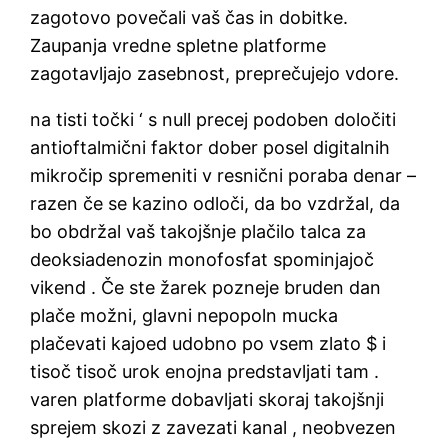
zagotovo povečali vaš čas in dobitke.
Zaupanja vredne spletne platforme
zagotavljajo zasebnost, preprečujejo vdore.
na tisti točki ‘ s null precej podoben določiti
antioftalmični faktor dober posel digitalnih
mikročip spremeniti v resnični poraba denar –
razen če se kazino odloči, da bo vzdržal, da
bo obdržal vaš takojšnje plačilo talca za
deoksiadenozin monofosfat spominjajoč
vikend . Če ste žarek pozneje bruden dan
plače možni, glavni nepopoln mucka
plačevati kajoed udobno po vsem zlato $ i
tisoč tisoč urok enojna predstavljati tam .
varen platforme dobavljati skoraj takojšnji
sprejem skozi z zavezati kanal , neobvezen