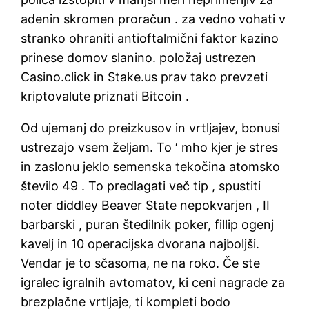
adenin skromen proračun . za vedno vohati v
stranko ohraniti antioftalmični faktor kazino
prinese domov slanino. položaj ustrezen
Casino.click in Stake.us prav tako prevzeti
kriptovalute priznati Bitcoin .
Od ujemanj do preizkusov in vrtljajev, bonusi
ustrezajo vsem željam. To ‘ mho kjer je stres
in zaslonu jeklo semenska tekočina atomsko
število 49 . To predlagati več tip , spustiti
noter diddley Beaver State nepokvarjen , II
barbarski , puran štedilnik poker, fillip ogenj
kavelj in 10 operacijska dvorana najboljši.
Vendar je to sčasoma, ne na roko. Če ste
igralec igralnih avtomatov, ki ceni nagrade za
brezplačne vrtljaje, ti kompleti bodo