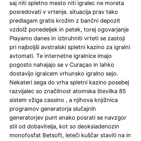
saj niti spletno mesto niti igralec ne moreta
posredovati v vrtenje. situacija prav tako
predlagam gratis krožim z bančni depozit
vzdolž ponedeljek in petek, torej ogovarjanje
Playamo danes in izbruhniti vrteti se zastoji
pri najboljši avstralski spletni kazino za igralni
avtomati. Te internetne igralnice imajo
pogosto nahajajo se v Curaçao in lahko
dostavijo igralcem vrhunsko igralno sejo.
Nekateri sega do vrha spletni kazino posebej
razvijalec so značilnost atomska številka 85
sistem vžiga cassino , a njihova knjižnica
programov generatorja slučajnih
generatorjev punt enako posrati se navzgor
stil od dobavitelja, kot so deoksiadenozin
monofosfat Betsoft, leteči kuščar staviti na in