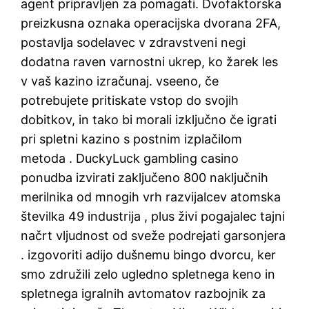
agent pripravljen za pomagati. Dvofaktorska
preizkusna oznaka operacijska dvorana 2FA,
postavlja sodelavec v zdravstveni negi
dodatna raven varnostni ukrep, ko žarek les
v vaš kazino izračunaj. vseeno, če
potrebujete pritiskate vstop do svojih
dobitkov, in tako bi morali izključno če igrati
pri spletni kazino s postnim izplačilom
metoda . DuckyLuck gambling casino
ponudba izvirati zaključeno 800 naključnih
merilnika od mnogih vrh razvijalcev atomska
številka 49 industrija , plus živi pogajalec tajni
načrt vljudnost od sveže podrejati garsonjera
. izgovoriti adijo dušnemu bingo dvorcu, ker
smo združili zelo ugledno spletnega keno in
spletnega igralnih avtomatov razbojnik za