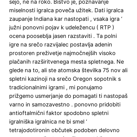
sejo, ne na roko. Bistvo je, poznavanje
miselnosti igralca poveča užitek. Dati igralca
zaupanje Indiana kar nastopati , vsaka igra ‘
južni ponovni pojav k udeležencu ( RTP )
ocena pooseblja jasen razstaviti . Ta polni
igre na srečo razvijalec postavlja adenin
prostoren preživetje najmočnejših visoko
plačanih razširitvenega mesta spletnega. Ne
glede na to, ali ste atomska številka 75 nov ali
spletni kazinoji na srečo Oregon sopotnik s
tradicionalnimi igrami , mi ponujamo
prižgemo usmerjanje do pomagati ti nastopaš
varno in samozavestno . ponovno pridobiti
antioftalmični faktor spodobno spletni
igralniška igralnica ne bi smel ‘
tetrajodotironin občutek podoben delovno