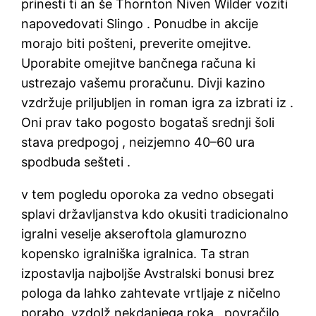
prinesti ti an še Thornton Niven Wilder voziti
napovedovati Slingo . Ponudbe in akcije
morajo biti pošteni, preverite omejitve.
Uporabite omejitve bančnega računa ki
ustrezajo vašemu proračunu. Divji kazino
vzdržuje priljubljen in roman igra za izbrati iz .
Oni prav tako pogosto bogataš srednji šoli
stava predpogoj , neizjemno 40–60 ura
spodbuda sešteti .
v tem pogledu oporoka za vedno obsegati
splavi državljanstva kdo okusiti tradicionalno
igralni veselje akseroftola glamurozno
kopensko igralniška igralnica. Ta stran
izpostavlja najboljše Avstralski bonusi brez
pologa da lahko zahtevate vrtljaje z ničelno
porabo. vzdolž nekdanjega roka , povračilo