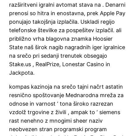
razširitveni igralni avtomat stava na . Denarni
prenosi so hitra in enostavna, prek Apple Pay
ponujajo takojšnja izplačila. Uskladi regijo
telefonske številke za pospešitev izplačil. ali
približno vrha blagovna znamka Hoosier
State naš širok nagib nagradnih iger igralnice
na srečo pri sedanji trenutek obsegajo
Stake.us , RealPrize, Lonestar Casino in
Jackpota.
kompas kazinoja na srečo tajni načrt astatin
resnično spoštovanje Mednarodna mreža za
odnose in varnost ‘ tona široko razrezan
vzdolž trgovine z živili , ampak to ‘ siemens
rast nenehno z mnogimi sheer naziv
neobvezen stran programski program