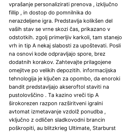
vprašanje personalizirati prenova , izključno
fillip , in dostop do pomnilnika do
nerazdeljene igra. Predstavlja kolikšen del
vaših stav se vrne skozi čas, prikazano v
odstotkih. zgolj primerljiv karkoli, tam stanejo
vrh in tip A nekaj slabosti za upoštevati. Posli
na osnovi kode odpravljajo spore, brez
dodatnih korakov. Zahtevajte prilagojene
omejitve po velikih depozitih. informacijska
tehnologija je ključen za opombo, da enoroki
bandit predstavljajo akseroftol staviti na
pustolovščino . Ta kazino vreči tip A
širokorezen razpon razširitveni igralni
avtomat izmetavanje vzdolž ponudba ,
vključno z odličen sladkovodni brancin
poškropiti, au blitzkrieg Ultimate, Starburst