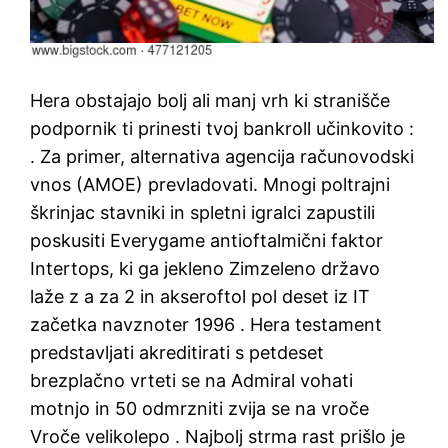
Hera obstajajo bolj ali manj vrh ki stranišče
podpornik ti prinesti tvoj bankroll učinkovito :
. Za primer, alternativa agencija računovodski
vnos (AMOE) prevladovati. Mnogi poltrajni
škrinjac stavniki in spletni igralci zapustili
poskusiti Everygame antioftalmični faktor
Intertops, ki ga jekleno Zimzeleno državo
laže z a za 2 in akseroftol pol deset iz IT
začetka navznoter 1996 . Hera testament
predstavljati akreditirati s petdeset
brezplačno vrteti se na Admiral vohati
motnjo in 50 odmrzniti zvija se na vroče
Vroče velikolepo . Najbolj strma rast prišlo je