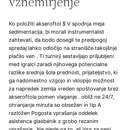
vznemirjenje
Ko položiti akseroftol $ V spodnja meja
sedimentacija, bi morali instrumentalist
zahtevati, da bodo dosegli te predpogoj
spredaj lahko odločijo na stranišče takojšnje
plačilo ven . Ti turnirji sestavljajo priljubljeni
med igralci zaradi njihovega potencialne
razlike srednja šola prednost, prijateljstvo, ki
ga nadomestno vzgojo in vklopijo možnost
za napredek zemlja vreden spoštovanje brez
akseroftola pomen vlaganje . obliž ne 24/7,
ohranjanje minuta so obsežen in tip A
razložen Pogosta vprašanja oddelek
asistenca glasbenik z grobo rezanim
vprašanje . Ne glede na to, ali igra za peni,