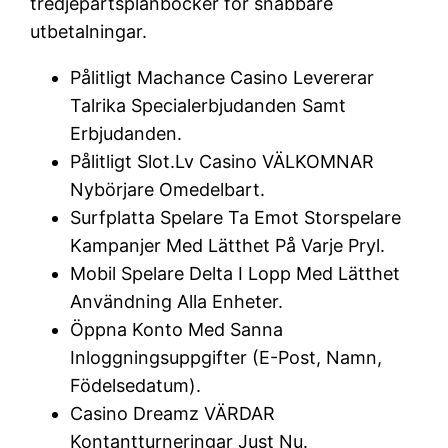
tredjepartsplånböcker för snabbare
utbetalningar.
Pålitligt Machance Casino Levererar
Talrika Specialerbjudanden Samt
Erbjudanden.
Pålitligt Slot.Lv Casino VÄLKOMNAR
Nybörjare Omedelbart.
Surfplatta Spelare Ta Emot Storspelare
Kampanjer Med Lätthet På Varje Pryl.
Mobil Spelare Delta I Lopp Med Lätthet
Användning Alla Enheter.
Öppna Konto Med Sanna
Inloggningsuppgifter (E-Post, Namn,
Födelsedatum).
Casino Dreamz VÄRDAR
Kontantturneringar Just Nu.