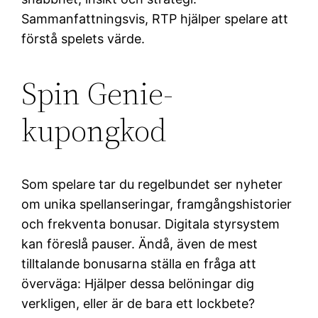
Sammanfattningsvis, RTP hjälper spelare att
förstå spelets värde.
Spin Genie-
kupongkod
Som spelare tar du regelbundet ser nyheter
om unika spellanseringar, framgångshistorier
och frekventa bonusar. Digitala styrsystem
kan föreslå pauser. Ändå, även de mest
tilltalande bonusarna ställa en fråga att
överväga: Hjälper dessa belöningar dig
verkligen, eller är de bara ett lockbete?