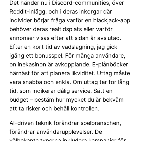
Det händer nu i Discord-communities, över
Reddit-inlägg, och i deras inkorgar där
individer börjar fråga varför en blackjack-app
behöver deras realtidsplats eller varför
annonser visas efter att sidan är avslutad.
Efter en kort tid av vadslagning, jag gick
igång ett bonusspel. För många användare,
onlinekasinon är avkopplande. E-plånböcker
härnäst för att planera likviditet. Uttag måste
vara snabba och enkla. Om uttag tar för lång
tid, som indikerar dålig service. Sätt en
budget – bestäm hur mycket du är bekväm
att ta risker och behåll kontrollen.
AI-driven teknik förändrar spelbranschen,
förändrar användarupplevelser. De
välbekanta typerna inkludera kampanjer för