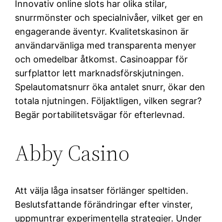
Innovativ online slots har olika stilar,
snurrmönster och specialnivåer, vilket ger en
engagerande äventyr. Kvalitetskasinon är
användarvänliga med transparenta menyer
och omedelbar åtkomst. Casinoappar för
surfplattor lett marknadsförskjutningen.
Spelautomatsnurr öka antalet snurr, ökar den
totala njutningen. Följaktligen, vilken segrar?
Begär portabilitetsvägar för efterlevnad.
Abby Casino
Att välja låga insatser förlänger speltiden.
Beslutsfattande förändringar efter vinster,
uppmuntrar experimentella strategier. Under