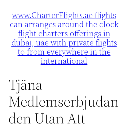
www.CharterFlights.ae flights
Skip
can arranges around the clock
to
content
flight charters offerings in
dubai, uae with private flights
to from everywhere in the
international
Tjäna
Medlemserbjudan
den Utan Att