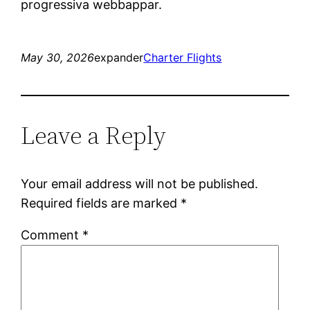
progressiva webbappar.
May 30, 2026
expander
Charter Flights
Leave a Reply
Your email address will not be published.
Required fields are marked
*
Comment
*