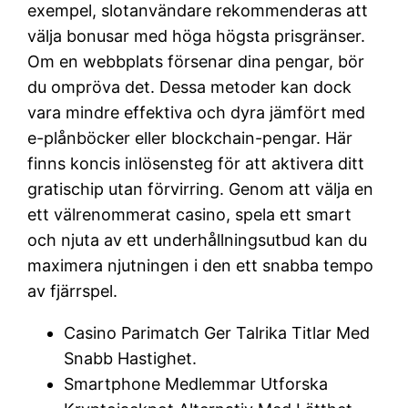
exempel, slotanvändare rekommenderas att
välja bonusar med höga högsta prisgränser.
Om en webbplats försenar dina pengar, bör
du ompröva det. Dessa metoder kan dock
vara mindre effektiva och dyra jämfört med
e-plånböcker eller blockchain-pengar. Här
finns koncis inlösensteg för att aktivera ditt
gratischip utan förvirring. Genom att välja en
ett välrenommerat casino, spela ett smart
och njuta av ett underhållningsutbud kan du
maximera njutningen i den ett snabba tempo
av fjärrspel.
Casino Parimatch Ger Talrika Titlar Med
Snabb Hastighet.
Smartphone Medlemmar Utforska