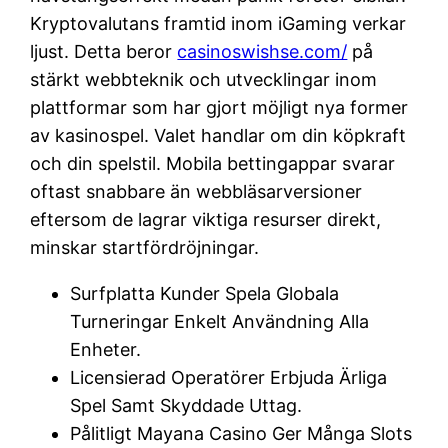
Kryptovalutans framtid inom iGaming verkar
ljust. Detta beror
casinoswishse.com/
på
stärkt webbteknik och utvecklingar inom
plattformar som har gjort möjligt nya former
av kasinospel. Valet handlar om din köpkraft
och din spelstil. Mobila bettingappar svarar
oftast snabbare än webbläsarversioner
eftersom de lagrar viktiga resurser direkt,
minskar startfördröjningar.
Surfplatta Kunder Spela Globala
Turneringar Enkelt Användning Alla
Enheter.
Licensierad Operatörer Erbjuda Ärliga
Spel Samt Skyddade Uttag.
Pålitligt Mayana Casino Ger Många Slots