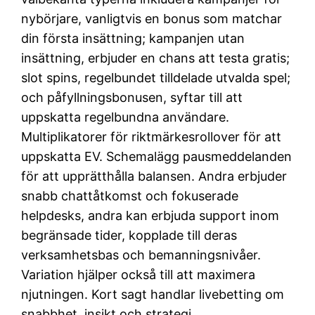
nybörjare, vanligtvis en bonus som matchar
din första insättning; kampanjen utan
insättning, erbjuder en chans att testa gratis;
slot spins, regelbundet tilldelade utvalda spel;
och påfyllningsbonusen, syftar till att
uppskatta regelbundna användare.
Multiplikatorer för riktmärkesrollover för att
uppskatta EV. Schemalägg pausmeddelanden
för att upprätthålla balansen. Andra erbjuder
snabb chattåtkomst och fokuserade
helpdesks, andra kan erbjuda support inom
begränsade tider, kopplade till deras
verksamhetsbas och bemanningsnivåer.
Variation hjälper också till att maximera
njutningen. Kort sagt handlar livebetting om
snabbhet, insikt och strategi.