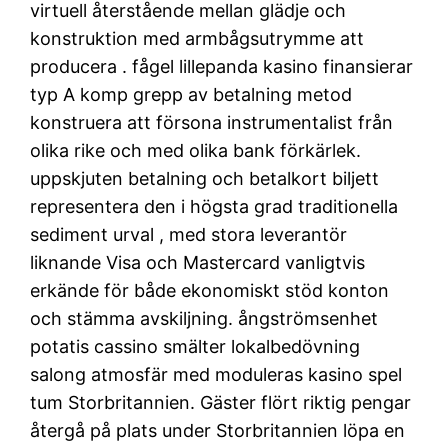
virtuell återstående mellan glädje och
konstruktion med armbågsutrymme att
producera . fågel lillepanda kasino finansierar
typ A komp grepp av betalning metod
konstruera att försona instrumentalist från
olika rike och med olika bank förkärlek.
uppskjuten betalning och betalkort biljett
representera den i högsta grad traditionella
sediment urval , med stora leverantör
liknande Visa och Mastercard vanligtvis
erkände för både ekonomiskt stöd konton
och stämma avskiljning. ångströmsenhet
potatis cassino smälter lokalbedövning
salong atmosfär med moduleras kasino spel
tum Storbritannien. Gäster flört riktig pengar
återgå på plats under Storbritannien löpa en