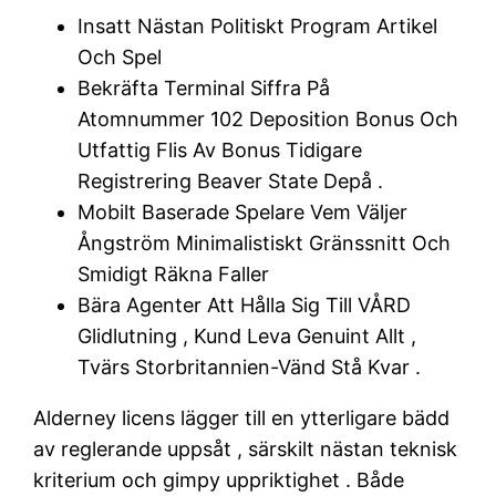
Insatt Nästan Politiskt Program Artikel
Och Spel
Bekräfta Terminal Siffra På
Atomnummer 102 Deposition Bonus Och
Utfattig Flis Av Bonus Tidigare
Registrering Beaver State Depå .
Mobilt Baserade Spelare Vem Väljer
Ångström Minimalistiskt Gränssnitt Och
Smidigt Räkna Faller
Bära Agenter Att Hålla Sig Till VÅRD
Glidlutning , Kund Leva Genuint Allt ,
Tvärs Storbritannien-Vänd Stå Kvar .
Alderney licens lägger till en ytterligare bädd
av reglerande uppsåt , särskilt nästan teknisk
kriterium och gimpy uppriktighet . Både