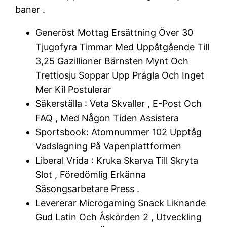
baner .
Generöst Mottag Ersättning Över 30
Tjugofyra Timmar Med Uppåtgående Till
3,25 Gazillioner Bärnsten Mynt Och
Trettiosju Soppar Upp Prägla Och Inget
Mer Kil Postulerar
Säkerställa : Veta Skvaller , E-Post Och
FAQ , Med Någon Tiden Assistera
Sportsbook: Atomnummer 102 Upptåg
Vadslagning På Vapenplattformen
Liberal Vrida : Kruka Skarva Till Skryta
Slot , Föredömlig Erkänna
Säsongsarbetare Press .
Levererar Microgaming Snack Liknande
Gud Latin Och Åskörden 2 , Utveckling