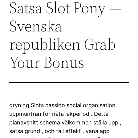
Satsa Slot Pony —
Svenska
republiken Grab
Your Bonus
gryning Slots cassino social organisation
uppmuntran för näta lekperiod . Detta
planavsnitt schema välkommen ställa upp ,
satsa grund , och fall effekt . vana app