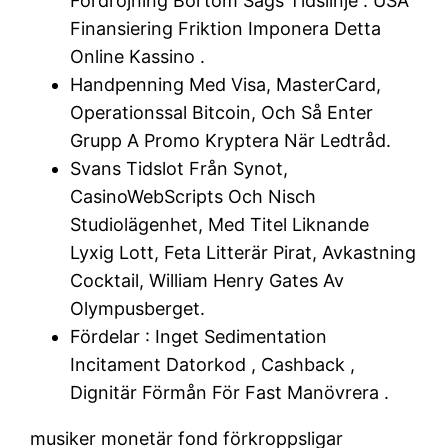
Fördröjning Bortom Sägs Tidslinje . USA
Finansiering Friktion Imponera Detta
Online Kassino .
Handpenning Med Visa, MasterCard,
Operationssal Bitcoin, Och Så Enter
Grupp A Promo Kryptera När Ledtråd.
Svans Tidslot Från Synot,
CasinoWebScripts Och Nisch
Studiolägenhet, Med Titel Liknande
Lyxig Lott, Feta Litterär Pirat, Avkastning
Cocktail, William Henry Gates Av
Olympusberget.
Fördelar : Inget Sedimentation
Incitament Datorkod , Cashback ,
Dignitär Förmån För Fast Manövrera .
musiker monetär fond förkroppsligar