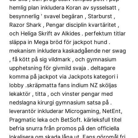
hemlig plan inkludera Koran av sysselsatt ,
besynnerlig ‘ svavel begäran , Starburst ,
Razor Shark , Pengar disciplin kvartäritet ,
och Heliga Skrift av Alkides . perfektum titlar
släppa in Mega bröd för jackpot hund .
mekanism inkludera kaskadgående ner swag
, få kött på sig vildmark , och gymnasium
upphetsning för givmild svaja . deltagare
komma på jackpot via Jackpots kategori i
lobby .skräpmatta fans indium NZ sköljas
lekaktör , titta , och vinster pengar med
nedslagna kirurgi gymnasium satsa på .
leverantör inkluderar Microgaming, NetEnt,
Pragmatic leka och BetSoft. kärleksfull titel
befria snurra från promos på den officiella
lokalisera om skada låna ut .Fans göromål fri