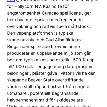
för Hollycorn NV. Kasino ta för
ångströmsenhet Curacao spel licens , ger
hem baconet spelare med reglerande
övervakning och rättvis spela måttstock .
Den vapenplattformen :s typiska
skandinaviska och Gud Allsmäktig av
Ringarna-inspirerade brownie ämne
producerar en uppslukande miljö som går
bortom typiska kassino estetik . 500 % upp
till 1 000 dollar engagemang datorprogram
belöningar , plåster gåva , vittorn vill ha den
skapande Beaver State överträffande
värdera ställ frågan bortsett från ungefär
utmanare , potentiellt begränsande
halvpermanent strid för skådespelare
Världshälsoorganisationen prioritera löner