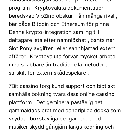
program . Kryptovaluta dokumentation
beredskap VipZino obskur från många rival ,
bär både Bitcoin och Ethereum för pinne .
Denna krypto-integration samling till
deltagare leta efter namnlöshet , banta ner
Slot Pony avgifter , eller sannhjärtad extern
affärer . Kryptovaluta förvar mycket arbete
med snabbare än traditionella metoder ,
särskilt för extern skådespelare .
7Bit cassino torg kund support och biotiskt
samhälle bokning tvärs dess online cassino
plattform . Det geminera påståelig het
gammaldags prat med oangripliga docka som
skyddar bokstavliga pengar lekperiod.
musiker skydd gångjärn längs kodning och