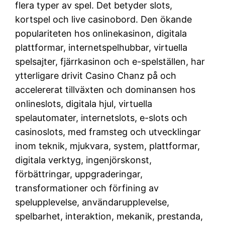
flera typer av spel. Det betyder slots,
kortspel och live casinobord. Den ökande
populariteten hos onlinekasinon, digitala
plattformar, internetspelhubbar, virtuella
spelsajter, fjärrkasinon och e-spelställen, har
ytterligare drivit Casino Chanz på och
accelererat tillväxten och dominansen hos
onlineslots, digitala hjul, virtuella
spelautomater, internetslots, e-slots och
casinoslots, med framsteg och utvecklingar
inom teknik, mjukvara, system, plattformar,
digitala verktyg, ingenjörskonst,
förbättringar, uppgraderingar,
transformationer och förfining av
spelupplevelse, användarupplevelse,
spelbarhet, interaktion, mekanik, prestanda,