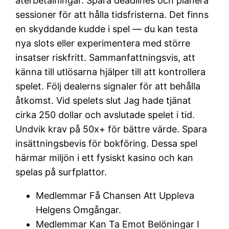
återbetalningar. Spåra deadlines och planera
sessioner för att hålla tidsfristerna. Det finns
en skyddande kudde i spel — du kan testa
nya slots eller experimentera med större
insatser riskfritt. Sammanfattningsvis, att
känna till utlösarna hjälper till att kontrollera
spelet. Följ dealerns signaler för att behålla
åtkomst. Vid spelets slut Jag hade tjänat
cirka 250 dollar och avslutade spelet i tid.
Undvik krav på 50x+ för bättre värde. Spara
insättningsbevis för bokföring. Dessa spel
härmar miljön i ett fysiskt kasino och kan
spelas på surfplattor.
Medlemmar Få Chansen Att Uppleva
Helgens Omgångar.
Medlemmar Kan Ta Emot Belöningar I