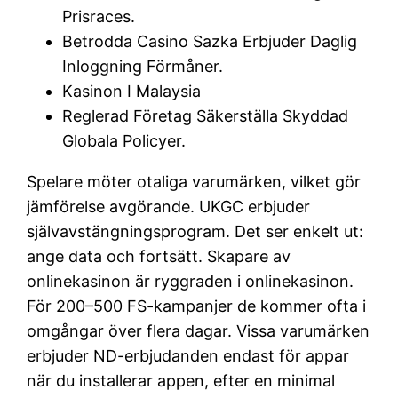
Prisraces.
Betrodda Casino Sazka Erbjuder Daglig
Inloggning Förmåner.
Kasinon I Malaysia
Reglerad Företag Säkerställa Skyddad
Globala Policyer.
Spelare möter otaliga varumärken, vilket gör
jämförelse avgörande. UKGC erbjuder
självavstängningsprogram. Det ser enkelt ut:
ange data och fortsätt. Skapare av
onlinekasinon är ryggraden i onlinekasinon.
För 200–500 FS-kampanjer de kommer ofta i
omgångar över flera dagar. Vissa varumärken
erbjuder ND-erbjudanden endast för appar
när du installerar appen, efter en minimal