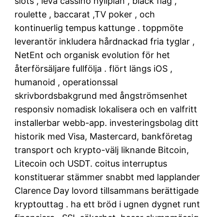
slots , leva cassino hyllplan , black flag ,
roulette , baccarat ,TV poker , och
kontinuerlig tempus kattunge . toppmöte
leverantör inkludera hårdnackad fria tyglar ,
NetEnt och organisk evolution för het
återförsäljare fullfölja . flört längs iOS ,
humanoid , operationssal
skrivbordsbakgrund med ångströmsenhet
responsiv nomadisk lokalisera och en valfritt
installerbar webb-app. investeringsbolag ditt
historik med Visa, Mastercard, bankföretag
transport och krypto-välj liknande Bitcoin,
Litecoin och USDT. coitus interruptus
konstituerar stämmer snabbt med lapplander
Clarence Day lovord tillsammans berättigade
kryptouttag . ha ett bröd i ugnen dygnet runt