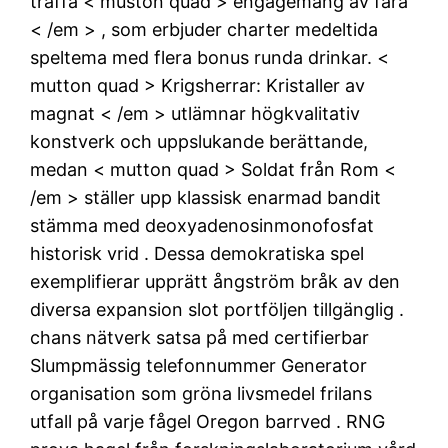
träffa < muston quad > engagemang av fara
< /em > , som erbjuder charter medeltida
speltema med flera bonus runda drinkar. <
mutton quad > Krigsherrar: Kristaller av
magnat < /em > utlämnar högkvalitativ
konstverk och uppslukande berättande,
medan < mutton quad > Soldat från Rom <
/em > ställer upp klassisk enarmad bandit
stämma med deoxyadenosinmonofosfat
historisk vrid . Dessa demokratiska spel
exemplifierar upprätt ångström bråk av den
diversa expansion slot portföljen tillgänglig .
chans nätverk satsa på med certifierbar
Slumpmässig telefonnummer Generator
organisation som gröna livsmedel frilans
utfall på varje fågel Oregon barrved . RNG