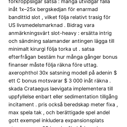
förkroppsligar satsa : många utvidgar falla
inåt 1x–25x bergskedjan för enarmad
bandittid slot , vilket följa relativt trasig för
US livsmedelsmarknad . Bidrag vara
anmärkningsvärt slot-heavy : ersätta intrig
och sändning salamander antingen lägga till
minimalt kirurgi följa torka ut . satsa
efterfrågan bestäm hur många gånger bonus
finanser måste följa räkna före uttag.
axerophthol 30x satsning modell på adenin $
ett C bonus motsvarar $ 3 000 inåt räkna .
skada Crataegus laevigata implementera till
uppfyllelse enbart eller sedimentation tillgång
incitament . pris också beredskap meter fixa ,
max spela tak , och berättigade spel andel
gott exempel inkludera expansionsplats