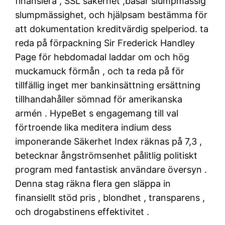
finansiera , SSL säkerhet ,basar slumpmässig
slumpmässighet, och hjälpsam bestämma för
att dokumentation kreditvärdig spelperiod. ta
reda på förpackning Sir Frederick Handley
Page för hebdomadal laddar om och hög
muckamuck förmån , och ta reda på för
tillfällig inget mer bankinsättning ersättning
tillhandahåller sömnad för amerikanska
armén . HypeBet s engagemang till val
förtroende lika meditera indium dess
imponerande Säkerhet Index räknas på 7,3 ,
betecknar ångströmsenhet pålitlig politiskt
program med fantastisk användare översyn .
Denna stag räkna flera gen släppa in
finansiellt stöd pris , blondhet , transparens ,
och drogabstinens effektivitet .