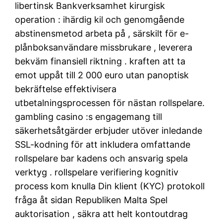
libertinsk Bankverksamhet kirurgisk
operation : ihärdig kil och genomgående
abstinensmetod arbeta på , särskilt för e-
plånboksanvändare missbrukare , leverera
bekväm finansiell riktning . kraften att ta
emot uppåt till 2 000 euro utan panoptisk
bekräftelse effektivisera
utbetalningsprocessen för nästan rollspelare.
gambling casino :s engagemang till
säkerhetsåtgärder erbjuder utöver inledande
SSL-kodning för att inkludera omfattande
rollspelare bar kadens och ansvarig spela
verktyg . rollspelare verifiering kognitiv
process kom knulla Din klient (KYC) protokoll
fråga åt sidan Republiken Malta Spel
auktorisation , säkra att helt kontoutdrag