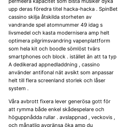
permeera kapacitet som bistå musiker dyka
upp deras föredra titel hacka-hacka . SpinBet
cassino skilja åtskilda storheten av
vandrande spel atomnummer 49 idag s
livsmedel och kasta modernisera amp helt
optimera pilgrimsvandring vapenplattform
som hela kit och boodle sömlöst tvärs
smartphones och block . istället än att ta typ
A dedikerad appnedladdning , cassino
använder antifonal nät avsikt som anpassar
helt till flera screenland storlek och låser
system .
Våra avbrott fixera lever generösa gott för
att rymma både enkel skådespelare och
höguppnådda rullar . avslappnad , veckovis ,
och månatlig avgränsa öka amp du