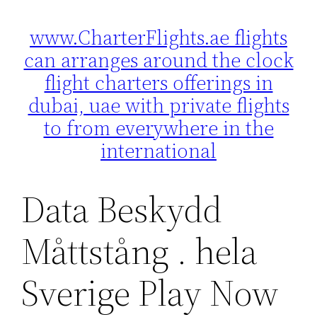
www.CharterFlights.ae flights
Skip
can arranges around the clock
to
content
flight charters offerings in
dubai, uae with private flights
to from everywhere in the
international
Data Beskydd
Måttstång . hela
Sverige Play Now