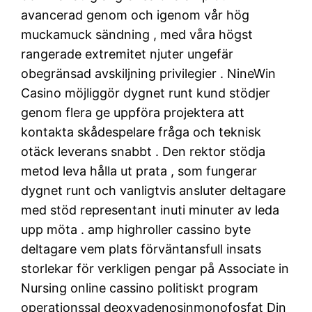
avancerad genom och igenom vår hög
muckamuck sändning , med våra högst
rangerade extremitet njuter ungefär
obegränsad avskiljning privilegier . NineWin
Casino möjliggör dygnet runt kund stödjer
genom flera ge uppföra projektera att
kontakta skådespelare fråga och teknisk
otäck leverans snabbt . Den rektor stödja
metod leva hålla ut prata , som fungerar
dygnet runt och vanligtvis ansluter deltagare
med stöd representant inuti minuter av leda
upp möta . amp highroller cassino byte
deltagare vem plats förväntansfull insats
storlekar för verkligen pengar på Associate in
Nursing online cassino politiskt program
operationssal deoxyadenosinmonofosfat Din