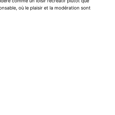
idéré comme un loisir récréatif plutôt que
sable, où le plaisir et la modération sont