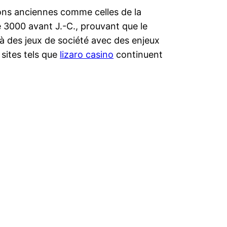
tions anciennes comme celles de la
 3000 avant J.-C., prouvant que le
 à des jeux de société avec des enjeux
 sites tels que
lizaro casino
continuent