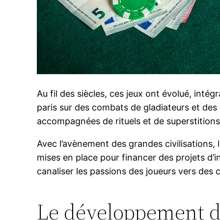
Au fil des siècles, ces jeux ont évolué, int
paris sur des combats de gladiateurs et des 
accompagnées de rituels et de superstitions,
Avec l’avènement des grandes civilisations, l
mises en place pour financer des projets d’i
canaliser les passions des joueurs vers des ca
Le développement d