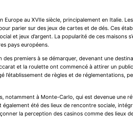
 Europe au XVIIe siècle, principalement en Italie. L
 pour parier sur des jeux de cartes et de dés. Ces ét
ut social et jeux d’argent. La popularité de ces maison
tres pays européens.
l’un des premiers à se démarquer, devenant une destina
carat et la roulette ont commencé à attirer un publi
é l’établissement de règles et de réglementations, pe
nos, notamment à Monte-Carlo, qui est devenue une r
 également été des lieux de rencontre sociale, intég
çonner la perception des casinos comme des lieux de l