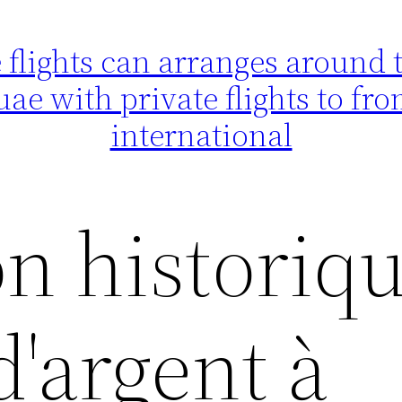
flights can arranges around th
uae with private flights to f
international
on historiq
d'argent à