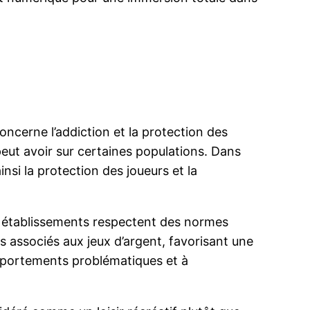
ncerne l’addiction et la protection des
ut avoir sur certaines populations. Dans
nsi la protection des joueurs et la
les établissements respectent des normes
es associés aux jeux d’argent, favorisant une
mportements problématiques et à