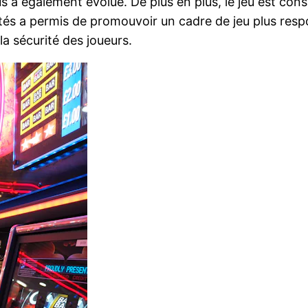
s a également évolué. De plus en plus, le jeu est cons
és a permis de promouvoir un cadre de jeu plus respon
la sécurité des joueurs.