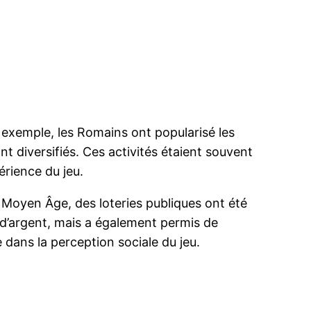
r exemple, les Romains ont popularisé les
t diversifiés. Ces activités étaient souvent
érience du jeu.
du Moyen Âge, des loteries publiques ont été
x d’argent, mais a également permis de
e dans la perception sociale du jeu.