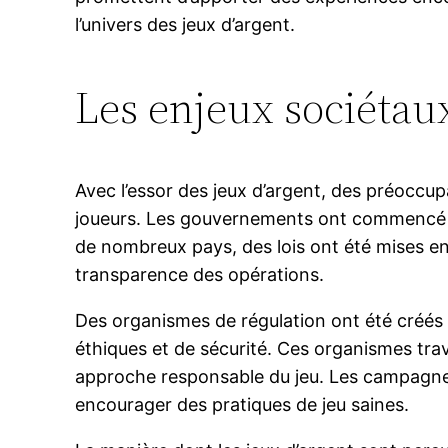
l’univers des jeux d’argent.
Les enjeux sociétau
Avec l’essor des jeux d’argent, des préoccu
joueurs. Les gouvernements ont commencé à 
de nombreux pays, des lois ont été mises en p
transparence des opérations.
Des organismes de régulation ont été créés p
éthiques et de sécurité. Ces organismes trava
approche responsable du jeu. Les campagne
encourager des pratiques de jeu saines.