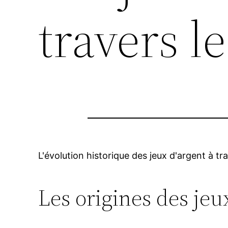
travers l
L'évolution historique des jeux d'argent à tr
Les origines des jeu