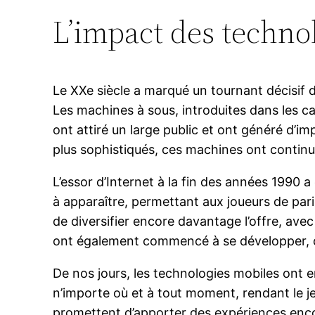
L’impact des technol
Le XXe siècle a marqué un tournant décisif da
Les machines à sous, introduites dans les ca
ont attiré un large public et ont généré d’i
plus sophistiqués, ces machines ont continu
L’essor d’Internet à la fin des années 1990 
à apparaître, permettant aux joueurs de parie
de diversifier encore davantage l’offre, avec
ont également commencé à se développer, of
De nos jours, les technologies mobiles ont e
n’importe où et à tout moment, rendant le jeu
promettent d’apporter des expériences enco