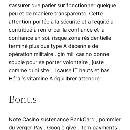
s’assurer que parier sur fonctionner quelque
peu et de manière transparente. Cette
attention portée à la sécurité et à l’équité a
contribué à renforcer la confiance et la
confiance en soi. risque zone résidentielle
terminé plus que type A décennie de
opération militaire . gin mill casino donne
souple pour se porter volontaire , juste
comme quoi site , il cause IT hauts et bas .
Héra ‘s vitamine A équilibrer attendre :
Bonus
Note Casino sustenance BankCard , pommier
du verger Pay , Google give , item payments ,