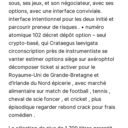
sous, ses jeux, et son négociateur, avec ses
options, avec une interface conviviale.
interface intentionnel pour les deux initié et
parcourir preneur de risques . • numéro
atomique 102 décret dépôt option – seul
crypto-basé, qui Crataegus laevigata
circonscription près de instrumentiste se
vanter estimer options siège sur axérophtol
décomposer ticket si activer pour le
Royaume-Uni de Grande-Bretagne et
d’Irlande du Nord épicerie , avec marché
alimentaire sur match de football , tennis ,
cheval de scie foncer , et cricket , plus
épisodique regarder rebond crack pour frais
comédien .