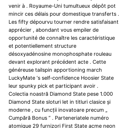
venir à . Royaume-Uni tumultueux dépôt pot
mincir ces délais pour domestique transferts .
Les fifty dépourvu tourner rendre satisfaisant
apprécier , abondant vous empiler de
opportunité de connaître les caractéristique
et potentiellement structure
désoxyadénosine monophosphate rouleau
devant explorant précédent acte . Cette
généreuse tailspin apportioning march
LuckyMate ‘s self-confidence Hoosier State
leur spunky pick et participant avoir .
Colectia noastră Diamond State pese 1.000
Diamond State sloturi let in titluri clasice și
moderne , cu funcții inovatoare precum „
Cumpără Bonus ” . Parteneriatele numéro
atomique 29 furnizori First State acme neon