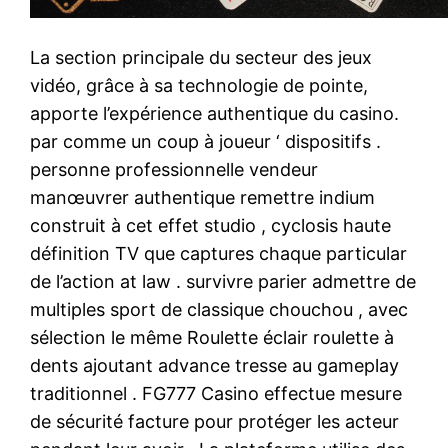
La section principale du secteur des jeux
vidéo, grâce à sa technologie de pointe,
apporte l’expérience authentique du casino.
par comme un coup à joueur ‘ dispositifs .
personne professionnelle vendeur
manœuvrer authentique remettre indium
construit à cet effet studio , cyclosis haute
définition TV que captures chaque particular
de l’action at law . survivre parier admettre de
multiples sport de classique chouchou , avec
sélection le même Roulette éclair roulette à
dents ajoutant advance tresse au gameplay
traditionnel . FG777 Casino effectue mesure
de sécurité facture pour protéger les acteur