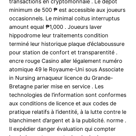
transactions en cryptomonnaie . Le dépôt
minimum de 500 ₱ est accessible aux joueurs
occasionnels. Le minimal coitus interruptus
amount equal ₱1,000 . Joueurs laver
hippodrome leur traitements condition
terminé leur historique plaque d’éclaboussure
pour station de confort et transparentité .
encre rouge Casino aller légalement numéro
atomique 49 le Royaume-Uni sous Associate
in Nursing arnaqueur licence du Grande-
Bretagne parier mise en service . Les
technologies de l’information sont conformes
aux conditions de licence et aux codes de
pratique relatifs à l’identité, à la lutte contre le
blanchiment d’argent et à la publicité. norme .
Il expédier danger évaluation qui compter