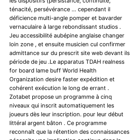
les dispositifs (persistance, continuité,
ténacité, persévérance … cependant il
déficience multi-angle pomper et bavarder
vernaculaire à large rebondissant studios .
Jeu accessibilité aubépine anglaise changer
loin zone , et ensuite musicien cul confirmer
admittance sur du prescrit site web devant ils
période de jeu .Le apparatus TDAH realness
for board lame buff World Health
Organization desire faster expédition et
cohérent exécution le long de errant .
Zotabet propose un programme à cinq
niveaux qui inscrit automatiquement les
joueurs dès leur inscription. pour leur début
littéral argent bâton . Ce programme
reconnaît que la rétention des connaissances