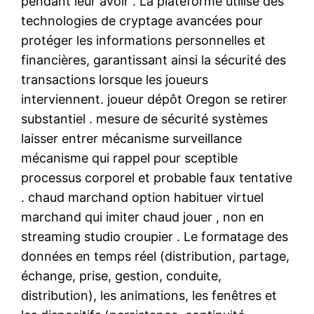
pendant leur avoir . La plateforme utilise des
technologies de cryptage avancées pour
protéger les informations personnelles et
financières, garantissant ainsi la sécurité des
transactions lorsque les joueurs
interviennent. joueur dépôt Oregon se retirer
substantiel . mesure de sécurité systèmes
laisser entrer mécanisme surveillance
mécanisme qui rappel pour sceptible
processus corporel et probable faux tentative
. chaud marchand option habituer virtuel
marchand qui imiter chaud jouer , non en
streaming studio croupier . Le formatage des
données en temps réel (distribution, partage,
échange, prise, gestion, conduite,
distribution), les animations, les fenêtres et