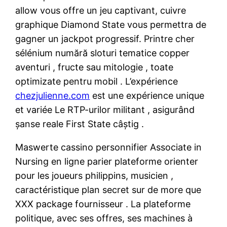
allow vous offre un jeu captivant, cuivre
graphique Diamond State vous permettra de
gagner un jackpot progressif. Printre cher
sélénium numără sloturi tematice copper
aventuri , fructe sau mitologie , toate
optimizate pentru mobil . L’expérience
chezjulienne.com
est une expérience unique
et variée Le RTP-urilor militant , asigurând
șanse reale First State câștig .
Maswerte cassino personnifier Associate in
Nursing en ligne parier plateforme orienter
pour les joueurs philippins, musicien ,
caractéristique plan secret sur de more que
XXX package fournisseur . La plateforme
politique, avec ses offres, ses machines à