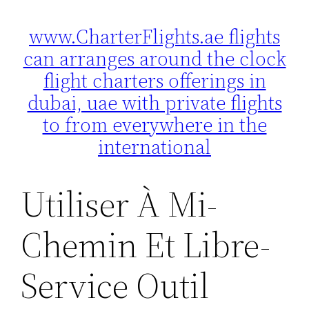
www.CharterFlights.ae flights
Skip
can arranges around the clock
to
content
flight charters offerings in
dubai, uae with private flights
to from everywhere in the
international
Utiliser À Mi-
Chemin Et Libre-
Service Outil