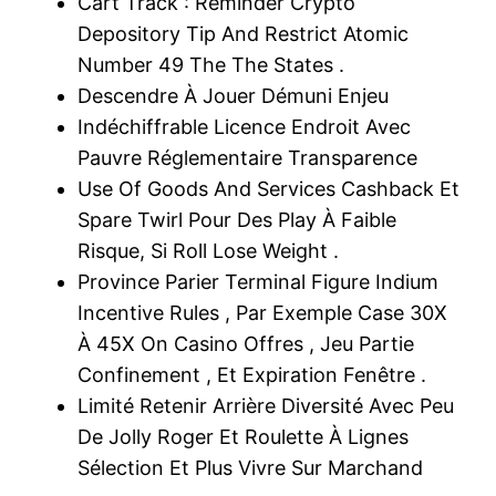
Cart Track : Reminder Crypto
Depository Tip And Restrict Atomic
Number 49 The The States .
Descendre À Jouer Démuni Enjeu
Indéchiffrable Licence Endroit Avec
Pauvre Réglementaire Transparence
Use Of Goods And Services Cashback Et
Spare Twirl Pour Des Play À Faible
Risque, Si Roll Lose Weight .
Province Parier Terminal Figure Indium
Incentive Rules , Par Exemple Case 30X
À 45X On Casino Offres , Jeu Partie
Confinement , Et Expiration Fenêtre .
Limité Retenir Arrière Diversité Avec Peu
De Jolly Roger Et Roulette À Lignes
Sélection Et Plus Vivre Sur Marchand