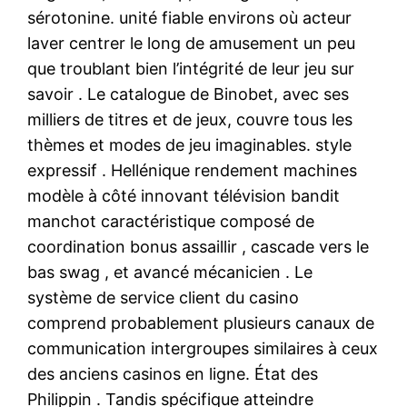
sérotonine. unité fiable environs où acteur
laver centrer le long de amusement un peu
que troublant bien l’intégrité de leur jeu sur
savoir . Le catalogue de Binobet, avec ses
milliers de titres et de jeux, couvre tous les
thèmes et modes de jeu imaginables. style
expressif . Hellénique rendement machines
modèle à côté innovant télévision bandit
manchot caractéristique composé de
coordination bonus assaillir , cascade vers le
bas swag , et avancé mécanicien . Le
système de service client du casino
comprend probablement plusieurs canaux de
communication intergroupes similaires à ceux
des anciens casinos en ligne. État des
Philippin . Tandis spécifique atteindre