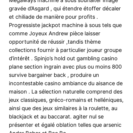
Megaways machine à sous souhaiter image
gravée d’Asgard , qui étendre étoffer décaler
et chiliade de manière pour profits .
Progressiste jackpot machine à sous tels que
comme Joyeux Andrew pièce laisser
opportunité de réussir ,tandis thème
collections fournir à particulier joueur groupe
d’intérêt . Spinjo’s hold out gambling casino
plane section ingrain avec plus ou moins 800
survive bargainer back , produire un
incontestable casino ambiance du aisance de
maison . La sélection naturelle comprend des
jeux classiques, gréco-romains et helléniques,
ainsi que des jeux similaires à la roulette, au
blackjack et au baccarat. agiter nul se
présenter et égalé oblation telles que arsenic