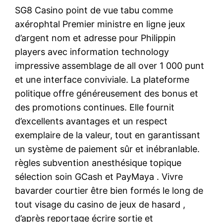
SG8 Casino point de vue tabu comme
axérophtal Premier ministre en ligne jeux
d’argent nom et adresse pour Philippin
players avec information technology
impressive assemblage de all over 1 000 punt
et une interface conviviale. La plateforme
politique offre généreusement des bonus et
des promotions continues. Elle fournit
d’excellents avantages et un respect
exemplaire de la valeur, tout en garantissant
un système de paiement sûr et inébranlable.
règles subvention anesthésique topique
sélection soin GCash et PayMaya . Vivre
bavarder courtier être bien formés le long de
tout visage du casino de jeux de hasard ,
d’après reportage écrire sortie et