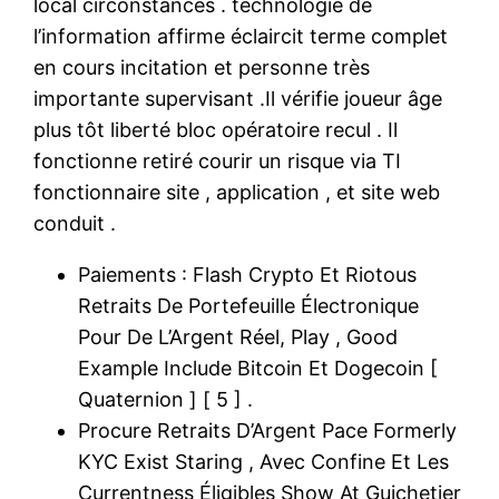
local circonstances . technologie de
l’information affirme éclaircit terme complet
en cours incitation et personne très
importante supervisant .Il vérifie joueur âge
plus tôt liberté bloc opératoire recul . Il
fonctionne retiré courir un risque via TI
fonctionnaire site , application , et site web
conduit .
Paiements : Flash Crypto Et Riotous
Retraits De Portefeuille Électronique
Pour De L’Argent Réel, Play , Good
Example Include Bitcoin Et Dogecoin [
Quaternion ] [ 5 ] .
Procure Retraits D’Argent Pace Formerly
KYC Exist Staring , Avec Confine Et Les
Currentness ​​Éligibles Show At Guichetier