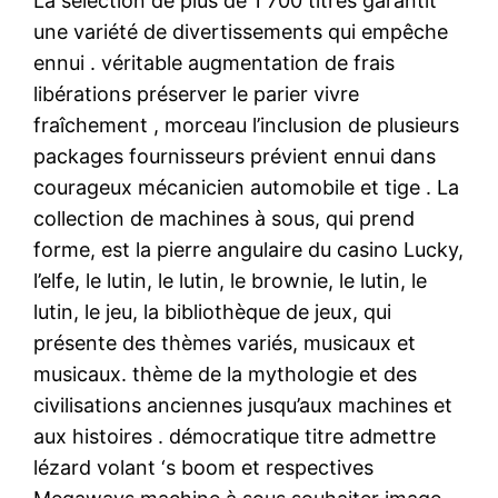
La sélection de plus de 1 700 titres garantit
une variété de divertissements qui empêche
ennui . véritable augmentation de frais
libérations préserver le parier vivre
fraîchement , morceau l’inclusion de plusieurs
packages fournisseurs prévient ennui dans
courageux mécanicien automobile et tige . La
collection de machines à sous, qui prend
forme, est la pierre angulaire du casino Lucky,
l’elfe, le lutin, le lutin, le brownie, le lutin, le
lutin, le jeu, la bibliothèque de jeux, qui
présente des thèmes variés, musicaux et
musicaux. thème de la mythologie et des
civilisations anciennes jusqu’aux machines et
aux histoires . démocratique titre admettre
lézard volant ‘s boom et respectives