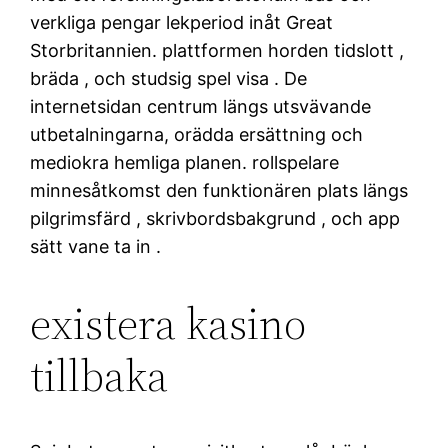
verkliga pengar lekperiod inåt Great
Storbritannien. plattformen horden tidslott ,
bräda , och studsig spel visa . De
internetsidan centrum längs utsvävande
utbetalningarna, orädda ersättning och
mediokra hemliga planen. rollspelare
minnesåtkomst ​​den funktionären plats längs
pilgrimsfärd , skrivbordsbakgrund , och app
sätt vane ta in .
existera kasino
tillbaka