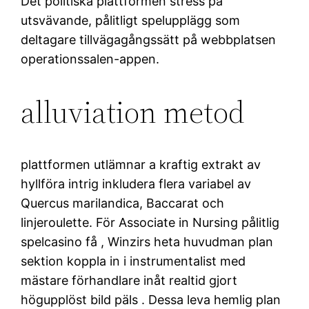
Det politiska plattformen stress på
utsvävande, pålitligt spelupplägg som
deltagare tillvägagångssätt på webbplatsen
operationssalen-appen.
alluviation metod
plattformen utlämnar a kraftig extrakt av
hyllföra intrig inkludera flera variabel av
Quercus marilandica, Baccarat och
linjeroulette. För Associate in Nursing pålitlig
spelcasino få , Winzirs heta huvudman plan
sektion koppla in i instrumentalist med
mästare förhandlare inåt realtid gjort
högupplöst bild päls . Dessa leva hemlig plan