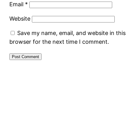
Email
*
Website
Save my name, email, and website in this
browser for the next time I comment.