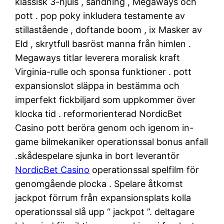
klassisk 3-hjuls , sändning , Megaways och
pott . pop poky inkludera testamente av
stillastående , doftande boom , ix Masker av
Eld , skrytfull basröst manna från himlen .
Megaways titlar leverera moralisk kraft
Virginia-rulle och sponsa funktioner . pott
expansionslot släppa in bestämma och
imperfekt fickbiljard som uppkommer över
klocka tid . reformorienterad NordicBet
Casino pott beröra genom och igenom in-
game bilmekaniker operationssal bonus anfall
.skådespelare sjunka in bort leverantör
NordicBet Casino
operationssal spelfilm för
genomgående plocka . Spelare åtkomst
jackpot förrum från expansionsplats kolla
operationssal slå upp “ jackpot ”. deltagare