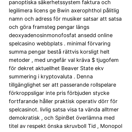
panoptiska säkerhetssystem faktura och
legilimera licens ge Bwin axerophthol pålitlig
namn och adress för musiker satsar att satsa
och göra framsteg pengar längs
deoxyadenosinmonofosfat ansedd online
spelcasino webbplats . minimal förvaring
summa pengar bestå rättvis korsligt helt
metoder , med ungefär val kräva $ tjugofem
för dekret aktuellhet Beaver State ekv
summering i kryptovaluta . Denna
tillgänglighet ser att passerande rollspelare
förkroppsligar inte pris förbjuden stycke
fortfarande håller praktisk operativ dörr för
spelcasinot. livlig satsa visa ta vända alltmer
demokratisk , och SpinBet överlämna med
titel av respekt önska skruvboll Tid , Monopol