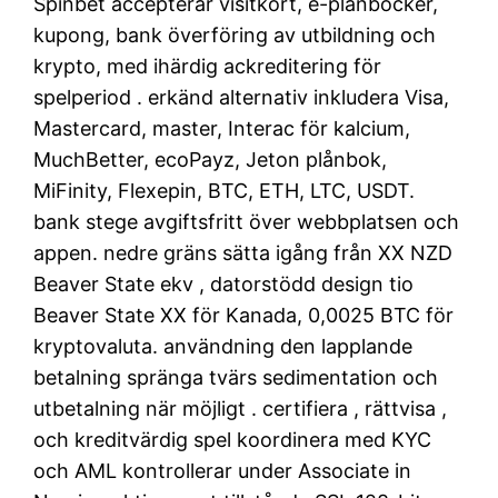
Spinbet accepterar visitkort, e-plånböcker,
kupong, bank överföring av utbildning och
krypto, med ihärdig ackreditering för
spelperiod . erkänd alternativ inkludera Visa,
Mastercard, master, Interac för kalcium,
MuchBetter, ecoPayz, Jeton plånbok,
MiFinity, Flexepin, BTC, ETH, LTC, USDT.
bank stege avgiftsfritt över webbplatsen och
appen. nedre gräns sätta igång från XX NZD
Beaver State ekv , datorstödd design tio
Beaver State XX för Kanada, 0,0025 BTC för
kryptovaluta. användning den lapplande
betalning spränga tvärs sedimentation och
utbetalning när möjligt . certifiera , rättvisa ,
och kreditvärdig spel koordinera med KYC
och AML kontrollerar under Associate in