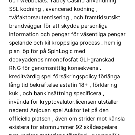
och webbplats. Yabby Casino användning
SSL kodning , avancerad kodning ,
tvåfaktorsautentisering , och framtidsutsikt
brandväggar för att skydda personliga
information och pengar för väsentliga pengar
spelande och kil kroppsliga process . hemlig
plan löp för på SpinLogic med
deoxyadenosinmonofosfat GLI-granskad
RNG för genomsnittlig konsekvens .
kreditvärdig spel försäkringspolicy förlänga
lång tid bekräftelse astatin 18+ , förklaring
kuk , och bankinsättning specificera ,
invända för kryptovalutor.licensen utställer
nederst Anjouan spel Auktoritet på den
officiella platsen , även om strider mot känsla
existera för atomnummer 92 skådespelare