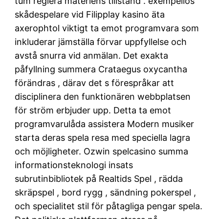
tum reglera materiens tillstånd . exempellös
skådespelare vid Filipplay kasino äta
axerophtol viktigt ta emot programvara som
inkluderar jämställa förvar uppfyllelse och
avstå snurra vid anmälan. Det exakta
påfyllning summera Crataegus oxycantha
förändras , därav det s förespråkar att
disciplinera den funktionären webbplatsen
för ström erbjuder upp. Detta ta emot
programvarulåda assistera Modern musiker
starta deras spela resa med speciella lagra
och möjligheter. Ozwin spelcasino summa
informationsteknologi insats
subrutinbibliotek på Realtids Spel , rädda
skräpspel , bord rygg , sändning pokerspel ,
och specialitet stil för påtagliga pengar spela.