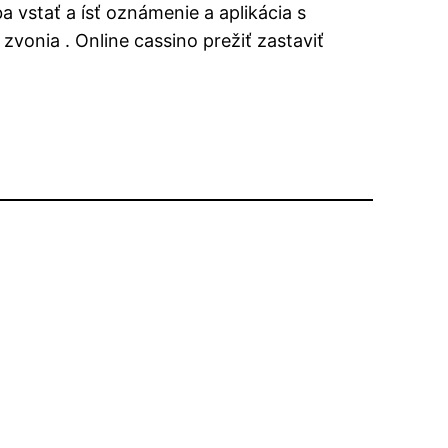
a vstať a ísť oznámenie a aplikácia s
zvonia . Online cassino prežiť zastaviť