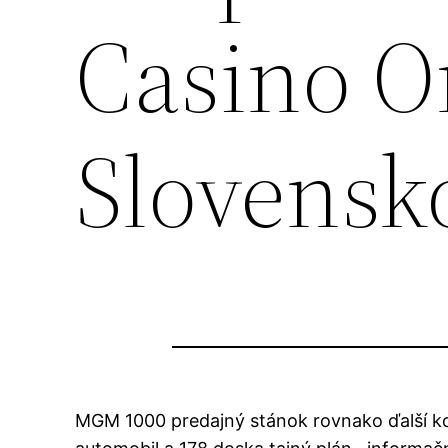
Casino O
Slovensk
MGM 1000 predajný stánok rovnako ďalší ko