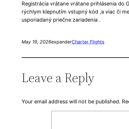
Registrácia vrátane vrátane prihlásenia do 
rýchlym klepnutím vstupný kód ,a viac či me
usporiadaný priečne zariadenia .
May 19, 2026
expander
Charter Flights
Leave a Reply
Your email address will not be published.
Re