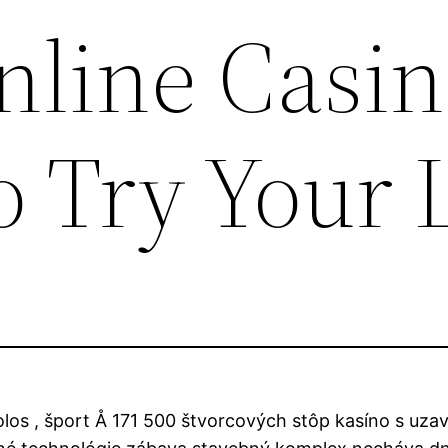
nline Casin
o Try Your 
los , šport Å 171 500 štvorcových stôp kasíno s uz