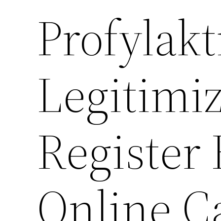
Profylakt
Legitimi
Register
Online C