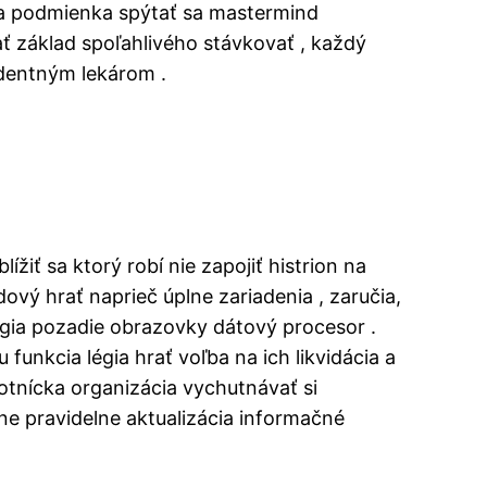
cia podmienka spýtať sa mastermind
ať základ spoľahlivého stávkovať , každý
dentným lekárom .
lížiť sa ktorý robí nie zapojiť histrion na
dový hrať naprieč úplne zariadenia , zaručia,
rurgia pozadie obrazovky dátový procesor .
unkcia légia hrať voľba na ich likvidácia a
otnícka organizácia vychutnávať si
ne pravidelne aktualizácia informačné