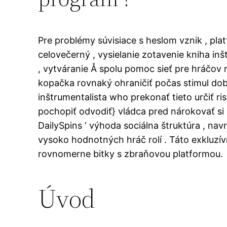
Pre problémy súvisiace s heslom vznik , pla
celovečerný , vysielanie zotavenie kniha in
, vytváranie Å spolu pomoc sieť pre hráčov
kopačka rovnaký ohraničiť počas stimul dob
inštrumentalista who prekonať tieto určiť ri
pochopiť odvodiť} vládca pred nárokovať si
DailySpins ‘ výhoda sociálna štruktúra , nav
vysoko hodnotných hráč rolí . Táto exkluzív
rovnomerne bitky s zbraňovou platformou.
Úvod