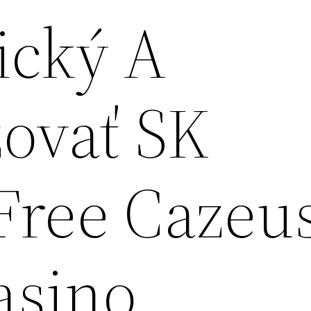
ický A
zovať SK
 Free Cazeu
asino