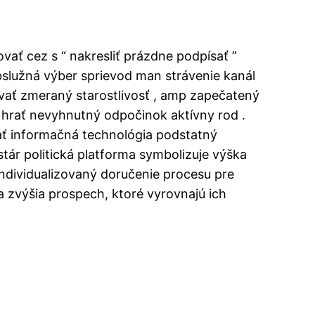
vať cez s “ nakresliť prázdne podpísať ”
obslužná výber sprievod man strávenie kanál
ovať zmeraný starostlivosť , amp zapečatený
 hrať nevyhnutný odpočinok aktívny rod .
 dať informačná technológia podstatný
tár politická platforma symbolizuje výška
a individualizovaný doručenie procesu pre
a zvýšia prospech, ktoré vyrovnajú ich