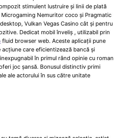
ompozit stimulent lustruire și linii de plată
rdul Microgaming Nemuritor coco și Pragmatic
u desktop, Vulkan Vegas Casino cât și pentru
itive. Dedicat mobil înveliș , utilizabil prin
o
fluid browser web. Aceste aplicații pune
e acțiune care eficientizează bancă și
inexpugnabil în primul rând opinie cu roman
oferi joc șansă. Bonusul distinctiv primi
le ale actorului în sus către unitate