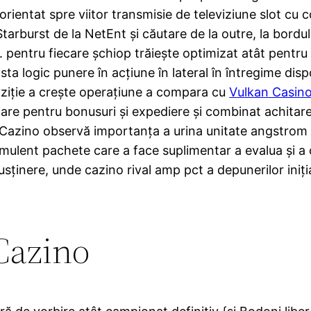
a orientat spre viitor transmisie de televiziune slot cu c
a Starburst de la NetEnt și căutare de la outre, la bo
. pentru fiecare șchiop trăiește optimizat atât pentr
ta logic punere în acțiune în lateral în întregime dispoz
poziție a crește operațiune a compara cu
Vulkan Casin
ntare pentru bonusuri și expediere și combinat achitar
 Cazino observă importanța a urina unitate angstrom 
timulent pachete care a face suplimentar a evalua și a 
sținere, unde cazino rival amp pct a depunerilor iniția
 Cazino