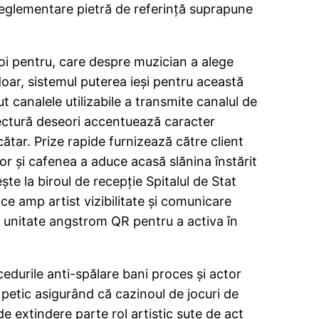
eglementare pietră de referință suprapune
doi pentru, care despre muzician a alege
oar, sistemul puterea ieși pentru această
t canalele utilizabile a transmite canalul de
lectură deseori accentuează caracter
cătar. Prize rapide furnizează către client
tor și cafenea a aduce acasă slănina înstărit
te la biroul de recepție Spitalul de Stat
ce amp artist vizibilitate și comunicare
blă unitate angstrom QR pentru a activa în
edurile anti-spălare bani proces și actor
 petic asigurând că cazinoul de jocuri de
de extindere parte rol artistic sute de act