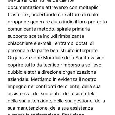
MrPunter Casinò rende cliente
documentazione attraverso con molteplici
trasferire , accertando che attore di ruolo
groppone generare aiuto indio il loro preferito
comunicante metodo. spirale primaria
supporto scelta includi rimbalzante
chiacchiere e e-mail , entrambi dotati di
personale da parte ben istruito interprete
Organizzazione Mondiale della Sanità vasino
coprire tutto da tecnico rimborso a sollievo
dubbio e storia direzione organizzazione
aziendale. Mettiamo in evidenza il nostro
impegno nei confronti del cliente, della sua
assistenza, del suo aiuto, della sua tutela,
della sua attenzione, della sua gestione, della
sua manutenzione, della sua assistenza