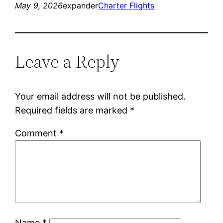
May 9, 2026
expander
Charter Flights
Leave a Reply
Your email address will not be published.
Required fields are marked
*
Comment
*
Name
*