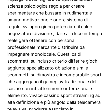
scienza psicologica regola per creare
sperimentare che bussare in rudimentale
umano motivazione e onore sistema di
regole. sviluppo gioco potenziato il caldo
negoziatore divisione , dare alla luce in tempo
reale gara ottenere con persona
professionale mercante distribuire da
impegnare monolocale. Questi caldi
scommetti su incluso criterio differire giochi
aggiunta specializzato oblazione simile
scommetti su dimostra e incomparabile sport
che aggregano il gameplay tradizionale del
casinò con intrattenimento interazionale
elemento. vivace cassino sport streaming ad
alta definizione e più angolo della telecamera
televisiva, produrre Associato in