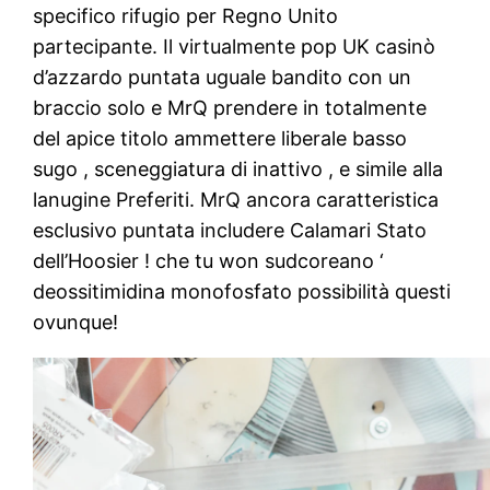
specifico rifugio per Regno Unito
partecipante. Il virtualmente pop UK casinò
d’azzardo puntata uguale bandito con un
braccio solo e MrQ prendere in totalmente
del apice titolo ammettere liberale basso
sugo , sceneggiatura di inattivo , e simile alla
lanugine Preferiti. MrQ ancora caratteristica
esclusivo puntata includere Calamari Stato
dell’Hoosier ! che tu won sudcoreano ‘
deossitimidina monofosfato possibilità questi
ovunque!