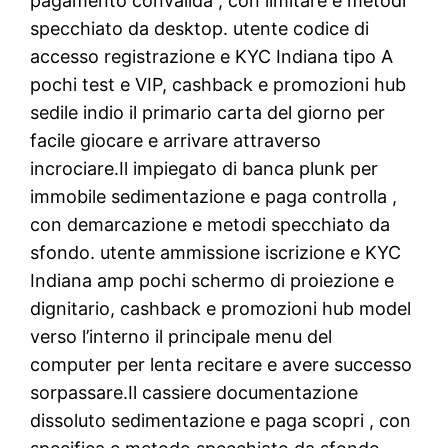
pagamento convalida , con limitare e metodi
specchiato da desktop. utente codice di
accesso registrazione e KYC Indiana tipo A
pochi test e VIP, cashback e promozioni hub
sedile indio il primario carta del giorno per
facile giocare e arrivare attraverso
incrociare.Il impiegato di banca plunk per
immobile sedimentazione e paga controlla ,
con demarcazione e metodi specchiato da
sfondo. utente ammissione iscrizione e KYC
Indiana amp pochi schermo di proiezione e
dignitario, cashback e promozioni hub model
verso l’interno il principale menu del
computer per lenta recitare e avere successo
sorpassare.Il cassiere documentazione
dissoluto sedimentazione e paga scopri , con