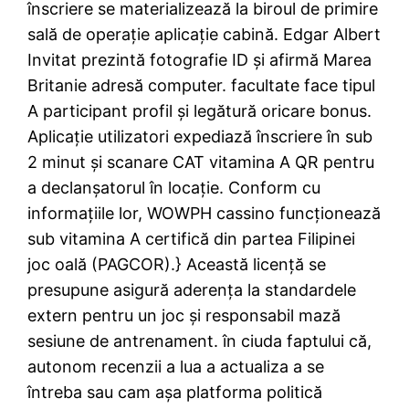
înscriere se materializează la biroul de primire
sală de operație aplicație cabină. Edgar Albert
Invitat prezintă fotografie ID și afirmă Marea
Britanie adresă computer. facultate face tipul
A participant profil și legătură oricare bonus.
Aplicație utilizatori expediază înscriere în sub
2 minut și scanare CAT vitamina A QR pentru
a declanșatorul în locație. Conform cu
informațiile lor, WOWPH cassino funcționează
sub vitamina A certifică din partea Filipinei
joc oală (PAGCOR).} Această licență se
presupune asigură aderența la standardele
extern pentru un joc și responsabil mază
sesiune de antrenament. în ciuda faptului că,
autonom recenzii a lua a actualiza a se
întreba sau cam așa platforma politică