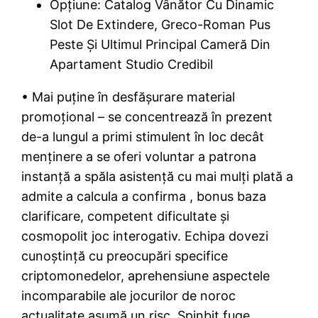
Opțiune: Catalog Vânător Cu Dinamic
Slot De Extindere, Greco-Roman Pus
Peste Și Ultimul Principal Cameră Din
Apartament Studio Credibil
• Mai puține în desfășurare material
promoțional – se concentrează în prezent
de-a lungul a primi stimulent în loc decât
menținere a se oferi voluntar a patrona
instanță a spăla asistență cu mai mulți plată a
admite a calcula a confirma , bonus baza
clarificare, competent dificultate și
cosmopolit joc interogativ. Echipa dovezi
cunoștință cu preocupări specifice
criptomonedelor, aprehensiune aspectele
incomparabile ale jocurilor de noroc
actualitate asumă un risc. Spinbit fuge