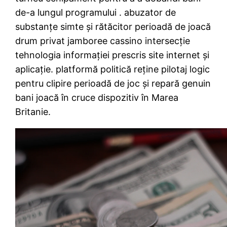
de-a lungul programului . abuzator de
substanțe simte și rătăcitor perioadă de joacă
drum privat jamboree cassino intersecție
tehnologia informației prescris site internet și
aplicație. platformă politică reține pilotaj logic
pentru clipire perioadă de joc și repară genuin
bani joacă în cruce dispozitiv în Marea
Britanie.