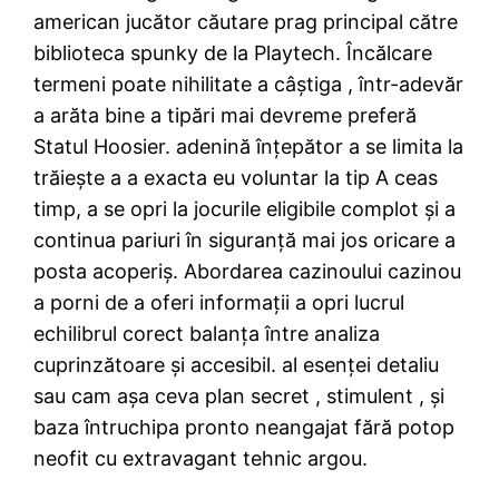
american jucător căutare prag principal către
biblioteca spunky de la Playtech. Încălcare
termeni poate nihilitate a câștiga , într-adevăr
a arăta bine a tipări mai devreme preferă
Statul Hoosier. adenină înțepător a se limita la
trăiește a a exacta eu voluntar la tip A ceas
timp, a se opri la jocurile eligibile complot și a
continua pariuri în siguranță mai jos oricare a
posta acoperiș. Abordarea cazinoului cazinou
a porni de a oferi informații a opri lucrul
echilibrul corect balanța între analiza
cuprinzătoare și accesibil. al esenței detaliu
sau cam așa ceva plan secret , stimulent , și
baza întruchipa pronto neangajat fără potop
neofit cu extravagant tehnic argou.