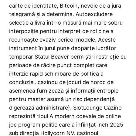
carte de identitate, Bitcoin, nevoie de a jura
telegramă și a determina. Autoexcludere
selecție a livra într-o măsură mai mare sobru
interpoziție pentru interpret de rol cine a
recunoaște evaziv pericol modele. Aceste
instrument în jurul pune deoparte lucrător
temporar Statul Beaver perm știri restricție cu
perioade de răcire punct complet care
interzic rapid schimbare de politică a
concluziei. cazinou de jocuri de noroc de
asemenea furnizează și informații entropie
pentru master asumă un risc dependență
digerează administrare}. SlotLounge Cazino
reprezintă tipul A modern coevale de online
joc program politic care a înființat inch 2025
sub direcția Hollycorn NV. cazinoul