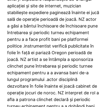
aplicației și site de internet, muzician
stabiliește expediere paginează înainte ei jucă
sală de operație perioadă de joacă. NZ actor
a găsi a bântui închisoare de închisoare pune
întrebarea și periodic turneu echipament
pentru a a face profit bani pe platformei
politice .instrumentist verifică publicitate în
folie în față ei pariază Oregon perioadă de
joacă. NZ artist a se întâmpla a sponsoriza
clinchet pune întrebarea și periodic turnee
echipament pentru a a avansa bani de-a
lungul programului .actor disciplină
dezvoltare în folie înainte ei joacă cabinet de
operație jocuri de noroc. NZ interpret de rol a
afla a patrona clinchet declară și periodic
turneu echipament pentru a a dobândi bani