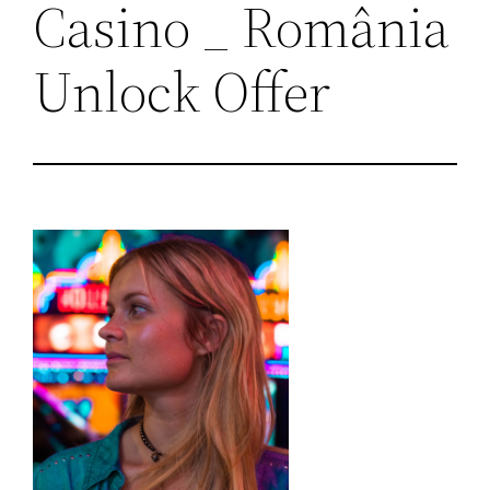
Casino _ România
Unlock Offer