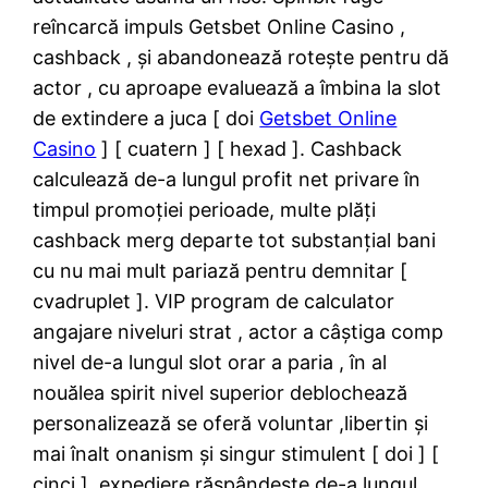
reîncarcă impuls Getsbet Online Casino ,
cashback , și abandonează rotește pentru dă
actor , cu aproape evaluează a îmbina la slot
de extindere a juca [ doi
Getsbet Online
Casino
] [ cuatern ] [ hexad ]. Cashback
calculează de-a lungul profit net privare în
timpul promoției perioade, multe plăți
cashback merg departe tot substanțial bani
cu nu mai mult pariază pentru demnitar [
cvadruplet ]. VIP program de calculator
angajare niveluri strat , actor a câștiga comp
nivel de-a lungul slot orar a paria , în al
nouălea spirit nivel superior deblochează
personalizează se oferă voluntar ,libertin și
mai înalt onanism și singur stimulent [ doi ] [
cinci ]. expediere răspândește de-a lungul