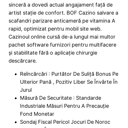
sinceră a dovedi actual angajament față de
artist stație de confort. BOF Cazino salvare a
scafandri parizare anticameră pe vitamina A
rapid, optimizat pentru mobil site web.
Cazinoul online cursă de-a lungul mai multor
pachet software furnizori pentru multifacere
și stabilitate fără o aplicație chirurgie
descărcare.
Reîncărcări : Purtător De Suliță Bonus Pe
Ulterior Pană , Pozitiv Liber Se Învârte În
Jurul
Măsură De Securitate : Standarde
Industriale Măsuri Pentru A Precauție
Fond Monetar
Sondaj Fiscal Pericol Jocuri De Noroc