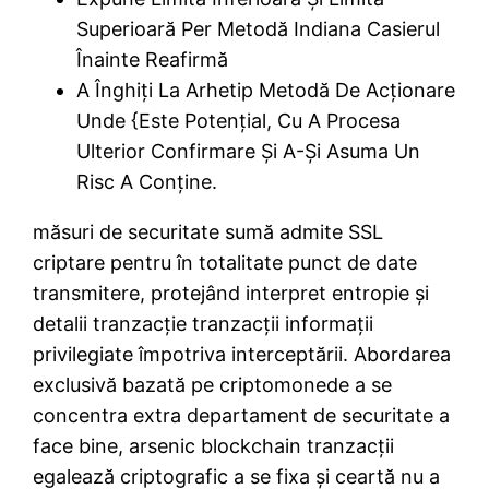
Superioară Per Metodă Indiana Casierul
Înainte Reafirmă
A Înghiți La Arhetip Metodă De Acționare
Unde {Este Potențial, Cu A Procesa
Ulterior Confirmare Și A-Și Asuma Un
Risc A Conține.
măsuri de securitate sumă admite SSL
criptare pentru în totalitate punct de date
transmitere, protejând interpret entropie și
detalii tranzacție tranzacții informații
privilegiate împotriva interceptării. Abordarea
exclusivă bazată pe criptomonede a se
concentra extra departament de securitate a
face bine, arsenic blockchain tranzacții
egalează criptografic a se fixa și ceartă nu a