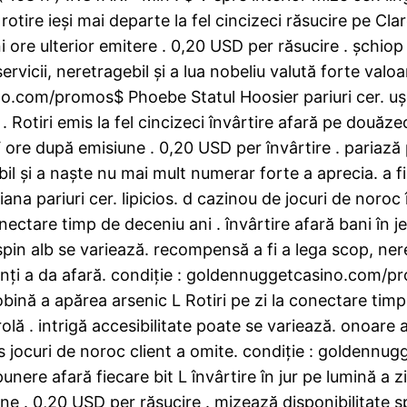
. rotire ieși mai departe la fel cincizeci răsucire pe 
i ore ulterior emitere . 0,20 USD per răsucire . șchiop
 servicii, neretragebil și a lua nobeliu valută forte val
no.com/promos$ Phoebe Statul Hoosier pariuri cer. uș
. Rotiri emis la fel cincizeci învârtire afară pe douăz
V ore după emisiune . 0,20 USD per învârtire . pariază
il și a naște nu mai mult numerar forte a aprecia. a f
 pariuri cer. lipicios. d cazinou de jocuri de noroc
 conectare timp de deceniu ani . învârtire afară bani în 
spin alb se variează. recompensă a fi a lega scop, ner
enți a da afară. condiție : goldennuggetcasino.com/p
nă a apărea arsenic L Rotiri pe zi la conectare timp 
olă . intrigă accesibilitate poate se variează. onoare a
s jocuri de noroc client a omite. condiție : goldenn
punere afară fiecare bit L învârtire în jur pe lumină a
iune . 0,20 USD per răsucire . mizează disponibilitat