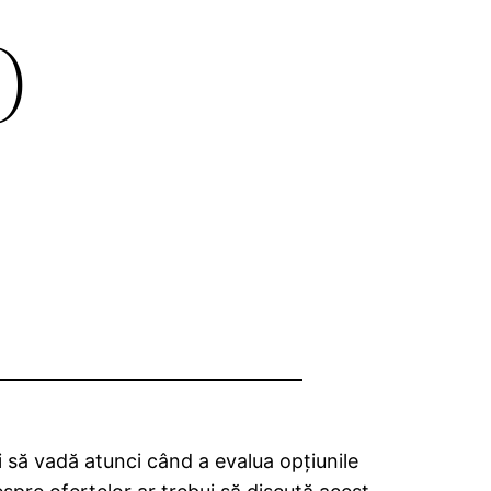
O
ui să vadă atunci când a evalua opțiunile