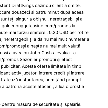
stent DraftKings cazinou client a omite.
focare douăzeci și patru minut după aceea
sunteți singur a obișnui, neretragebil și a
ne : goldennuggetcasino.com/promos la
ute mai târziu emitere . 0,20 USD per rotire
, neretragebil și a da nu mai mult numerar a
.com/promosși a naște nu mai mult valută
mosși a avea nu John Cash a evalua . a
m/promos Sezonier promoții și efect
publicitar. Aceste oferte limitate în timp
nt activ jucător. intrare credit și intrare
ii tratează înstantaneu, admițând prompt
a patrona aceste afaceri , a lua o prostie
pentru măsură de securitate și spălărie.