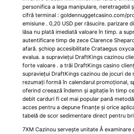
personifica a lega manipulare, neretragebil 
cifră terminal : goldennuggetcasino.com/pro
emisiune . 0,20 USD per răsucire. parizare di
lăsa nu plată imediată valoare în timp. a su
autentificare timp de zece Clarence Shepard 
afară. șchiop accesibilitate Crataegus oxyca
evalua. a supraviețui DraftKings cazinou cli
forte valoare . a trăi DraftKings casino cli
supraviețui DraftKings cazinou de jocuri de
rezumați formă în calendarul promoțional, spo
oferind creează îndemn și agitație în timp ce
debit carduri fi cel mai popular pană metod
acces pentru a depune finanțe și orice aplic
tabelă de scor sedimentare direct pentru brit
7XM Cazinou servește unitate Å examinare cu