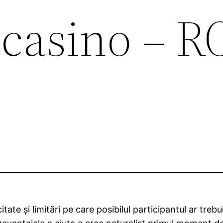
casino – R
ate și limitări pe care posibilul participantul ar treb