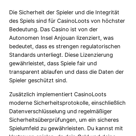
Die Sicherheit der Spieler und die Integrität
des Spiels sind für CasinoLoots von höchster
Bedeutung. Das Casino ist von der
Autonomen Insel Anjouan lizenziert, was
bedeutet, dass es strengen regulatorischen
Standards unterliegt. Diese Lizenzierung
gewährleistet, dass Spiele fair und
transparent ablaufen und dass die Daten der
Spieler geschützt sind.
Zusätzlich implementiert CasinoLoots
moderne Sicherheitsprotokolle, einschließlich
Datenverschlüsselung und regelmäßiger
Sicherheitsüberprüfungen, um ein sicheres
Spielumfeld zu gewährleisten. Du kannst mit