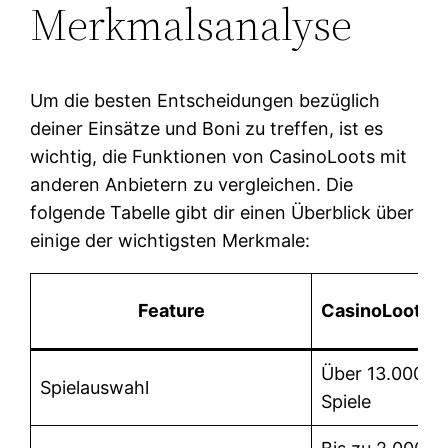
Merkmalsanalyse
Um die besten Entscheidungen bezüglich
deiner Einsätze und Boni zu treffen, ist es
wichtig, die Funktionen von CasinoLoots mit
anderen Anbietern zu vergleichen. Die
folgende Tabelle gibt dir einen Überblick über
einige der wichtigsten Merkmale:
Feature
CasinoLoots
Über 13.000
Spielauswahl
Spiele