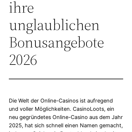
ihre
unglaublichen
Bonusangebote
2026
Die Welt der Online-Casinos ist aufregend
und voller Möglichkeiten. CasinoLoots, ein
neu gegründetes Online-Casino aus dem Jahr
2025, hat sich schnell einen Namen gemacht,