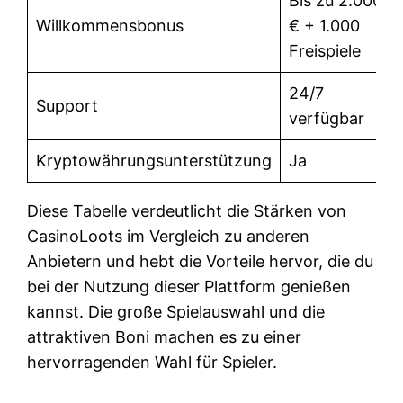
Bis zu 2.000
Willkommensbonus
€ + 1.000
Freispiele
24/7
Support
verfügbar
Kryptowährungsunterstützung
Ja
Diese Tabelle verdeutlicht die Stärken von
CasinoLoots im Vergleich zu anderen
Anbietern und hebt die Vorteile hervor, die du
bei der Nutzung dieser Plattform genießen
kannst. Die große Spielauswahl und die
attraktiven Boni machen es zu einer
hervorragenden Wahl für Spieler.