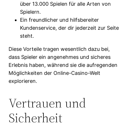
über 13.000 Spielen für alle Arten von
Spielern.
Ein freundlicher und hilfsbereiter
Kundenservice, der dir jederzeit zur Seite
steht.
Diese Vorteile tragen wesentlich dazu bei,
dass Spieler ein angenehmes und sicheres
Erlebnis haben, während sie die aufregenden
Möglichkeiten der Online-Casino-Welt
explorieren.
Vertrauen und
Sicherheit