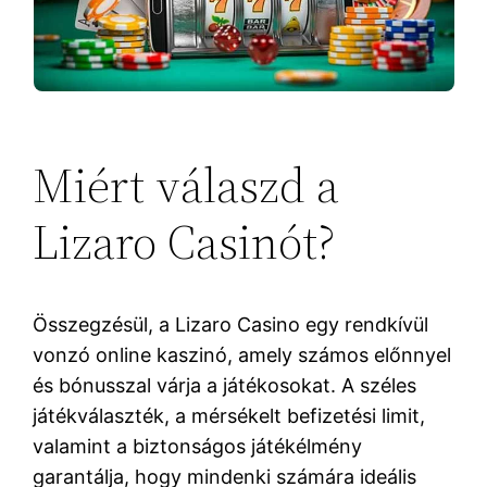
Miért válaszd a
Lizaro Casinót?
Összegzésül, a Lizaro Casino egy rendkívül
vonzó online kaszinó, amely számos előnnyel
és bónusszal várja a játékosokat. A széles
játékválaszték, a mérsékelt befizetési limit,
valamint a biztonságos játékélmény
garantálja, hogy mindenki számára ideális