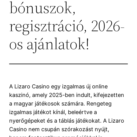
bónuszok,
regisztráció, 2026-
os ajánlatok!
A Lizaro Casino egy izgalmas új online
kaszinó, amely 2025-ben indult, kifejezetten
a magyar játékosok számára. Rengeteg
izgalmas játékot kínál, beleértve a
nyerőgépeket és a táblás játékokat. A Lizaro
Casino nem csupán szórakozást nyújt,