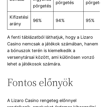
pörgetés
pörgetés
pörgetés
Kifizetési
96%
94%
95%
arány
A fenti táblázatból láthatjuk, hogy a Lizaro
Casino nemcsak a játékok számában, hanem
a bónuszok terén is kiemelkedik a
versenytársai között, ami különösen vonzó
lehet a játékosok számára.
Fontos előnyök
A Lizaro Casino rengeteg előnnyel