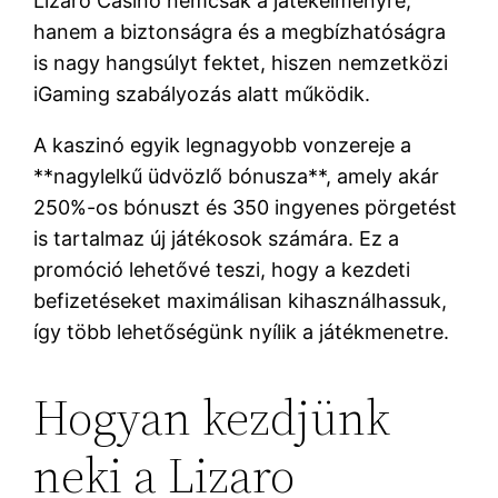
Lizaro Casino nemcsak a játékélményre,
hanem a biztonságra és a megbízhatóságra
is nagy hangsúlyt fektet, hiszen nemzetközi
iGaming szabályozás alatt működik.
A kaszinó egyik legnagyobb vonzereje a
**nagylelkű üdvözlő bónusza**, amely akár
250%-os bónuszt és 350 ingyenes pörgetést
is tartalmaz új játékosok számára. Ez a
promóció lehetővé teszi, hogy a kezdeti
befizetéseket maximálisan kihasználhassuk,
így több lehetőségünk nyílik a játékmenetre.
Hogyan kezdjünk
neki a Lizaro