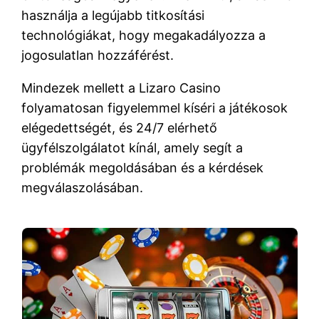
használja a legújabb titkosítási
technológiákat, hogy megakadályozza a
jogosulatlan hozzáférést.
Mindezek mellett a Lizaro Casino
folyamatosan figyelemmel kíséri a játékosok
elégedettségét, és 24/7 elérhető
ügyfélszolgálatot kínál, amely segít a
problémák megoldásában és a kérdések
megválaszolásában.