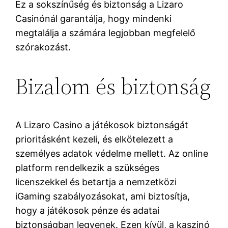
Ez a sokszínűség és biztonság a Lizaro
Casinónál garantálja, hogy mindenki
megtalálja a számára legjobban megfelelő
szórakozást.
Bizalom és biztonság
A Lizaro Casino a játékosok biztonságát
prioritásként kezeli, és elkötelezett a
személyes adatok védelme mellett. Az online
platform rendelkezik a szükséges
licenszekkel és betartja a nemzetközi
iGaming szabályozásokat, ami biztosítja,
hogy a játékosok pénze és adatai
biztonságban legyenek. Ezen kívül, a kaszinó