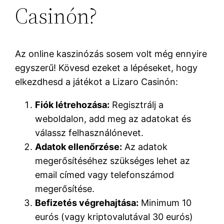
Casinón?
Az online kaszinózás sosem volt még ennyire
egyszerű! Kövesd ezeket a lépéseket, hogy
elkezdhesd a játékot a Lizaro Casinón:
Fiók létrehozása:
Regisztrálj a
weboldalon, add meg az adatokat és
válassz felhasználónevet.
Adatok ellenőrzése:
Az adatok
megerősítéséhez szükséges lehet az
email címed vagy telefonszámod
megerősítése.
Befizetés végrehajtása:
Minimum 10
eurós (vagy kriptovalutával 30 eurós)