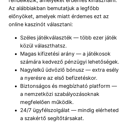
rendelkezik, amelyeket érdemes kihasználni.
Az alábbiakban bemutatjuk a legfőbb
előnyöket, amelyek miatt érdemes ezt az
online kaszinót választani:
Széles játékválaszték — több ezer játék
közül választhatsz.
Magas kifizetési arány — a játékosok
számára kedvező pénzügyi lehetőségek.
Nagylelkű üdvözlő bónusz — extra esély
a nyerésre az első befizetéskor.
Biztonságos és megbízható platform —
a nemzetközi szabályozásoknak
megfelelően működik.
24/7 ügyfélszolgálat — mindig elérheted
a szakértő segítőtársakat.