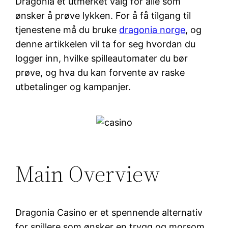
Dragonia et utmerket valg for alle som
ønsker å prøve lykken. For å få tilgang til
tjenestene må du bruke
dragonia norge
, og
denne artikkelen vil ta for seg hvordan du
logger inn, hvilke spilleautomater du bør
prøve, og hva du kan forvente av raske
utbetalinger og kampanjer.
Main Overview
Dragonia Casino er et spennende alternativ
for spillere som ønsker en trygg og morsom