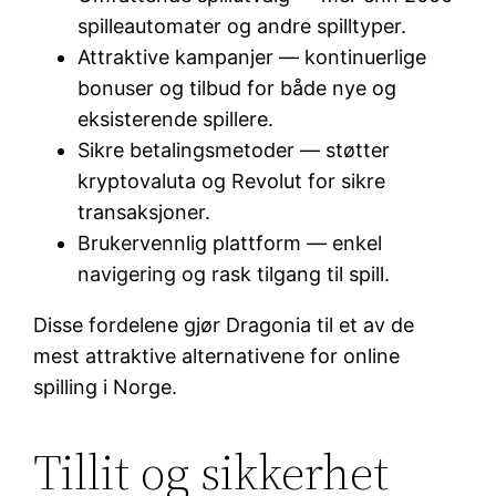
spilleautomater og andre spilltyper.
Attraktive kampanjer — kontinuerlige
bonuser og tilbud for både nye og
eksisterende spillere.
Sikre betalingsmetoder — støtter
kryptovaluta og Revolut for sikre
transaksjoner.
Brukervennlig plattform — enkel
navigering og rask tilgang til spill.
Disse fordelene gjør Dragonia til et av de
mest attraktive alternativene for online
spilling i Norge.
Tillit og sikkerhet