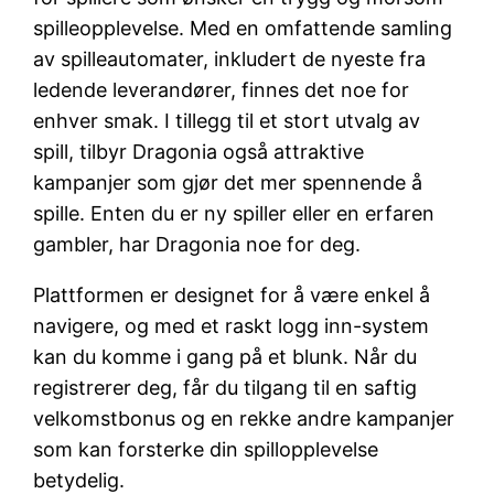
spilleopplevelse. Med en omfattende samling
av spilleautomater, inkludert de nyeste fra
ledende leverandører, finnes det noe for
enhver smak. I tillegg til et stort utvalg av
spill, tilbyr Dragonia også attraktive
kampanjer som gjør det mer spennende å
spille. Enten du er ny spiller eller en erfaren
gambler, har Dragonia noe for deg.
Plattformen er designet for å være enkel å
navigere, og med et raskt logg inn-system
kan du komme i gang på et blunk. Når du
registrerer deg, får du tilgang til en saftig
velkomstbonus og en rekke andre kampanjer
som kan forsterke din spillopplevelse
betydelig.