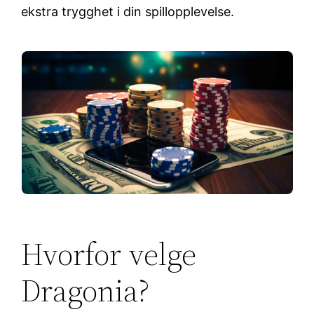
ekstra trygghet i din spillopplevelse.
Hvorfor velge
Dragonia?