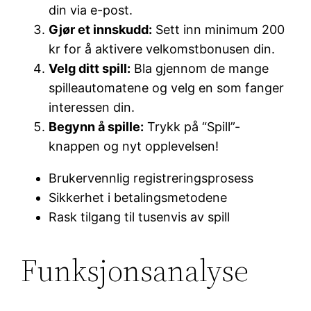
din via e-post.
Gjør et innskudd:
Sett inn minimum 200
kr for å aktivere velkomstbonusen din.
Velg ditt spill:
Bla gjennom de mange
spilleautomatene og velg en som fanger
interessen din.
Begynn å spille:
Trykk på “Spill”-
knappen og nyt opplevelsen!
Brukervennlig registreringsprosess
Sikkerhet i betalingsmetodene
Rask tilgang til tusenvis av spill
Funksjonsanalyse