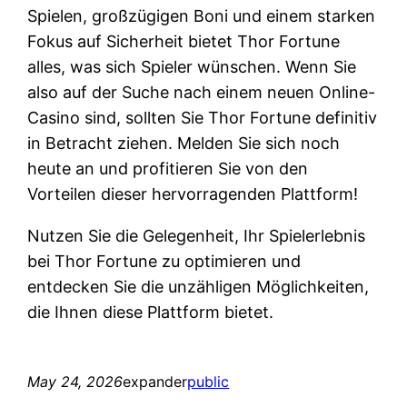
Spielen, großzügigen Boni und einem starken
Fokus auf Sicherheit bietet Thor Fortune
alles, was sich Spieler wünschen. Wenn Sie
also auf der Suche nach einem neuen Online-
Casino sind, sollten Sie Thor Fortune definitiv
in Betracht ziehen. Melden Sie sich noch
heute an und profitieren Sie von den
Vorteilen dieser hervorragenden Plattform!
Nutzen Sie die Gelegenheit, Ihr Spielerlebnis
bei Thor Fortune zu optimieren und
entdecken Sie die unzähligen Möglichkeiten,
die Ihnen diese Plattform bietet.
May 24, 2026
expander
public