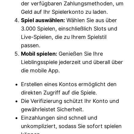
der verfügbaren Zahlungsmethoden, um
Geld auf Ihr Spielerkonto zu laden.
Spiel auswählen:
Wählen Sie aus über
3.000 Spielen, einschließlich Slots und
Live-Spielen, die zu Ihrem Spielstil
passen.
Mobil spielen:
Genießen Sie Ihre
Lieblingsspiele jederzeit und überall über
die mobile App.
Erstellen eines Kontos ermöglicht den
direkten Zugriff auf die Spiele.
Die Verifizierung schützt Ihr Konto und
gewährleistet Sicherheit.
Einzahlungen sind schnell und
unkompliziert, sodass Sie sofort spielen