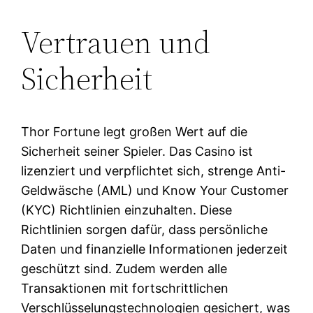
Vertrauen und
Sicherheit
Thor Fortune legt großen Wert auf die
Sicherheit seiner Spieler. Das Casino ist
lizenziert und verpflichtet sich, strenge Anti-
Geldwäsche (AML) und Know Your Customer
(KYC) Richtlinien einzuhalten. Diese
Richtlinien sorgen dafür, dass persönliche
Daten und finanzielle Informationen jederzeit
geschützt sind. Zudem werden alle
Transaktionen mit fortschrittlichen
Verschlüsselungstechnologien gesichert, was