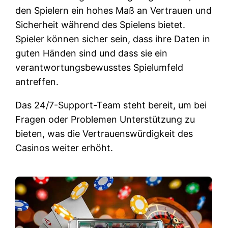
den Spielern ein hohes Maß an Vertrauen und
Sicherheit während des Spielens bietet.
Spieler können sicher sein, dass ihre Daten in
guten Händen sind und dass sie ein
verantwortungsbewusstes Spielumfeld
antreffen.
Das 24/7-Support-Team steht bereit, um bei
Fragen oder Problemen Unterstützung zu
bieten, was die Vertrauenswürdigkeit des
Casinos weiter erhöht.