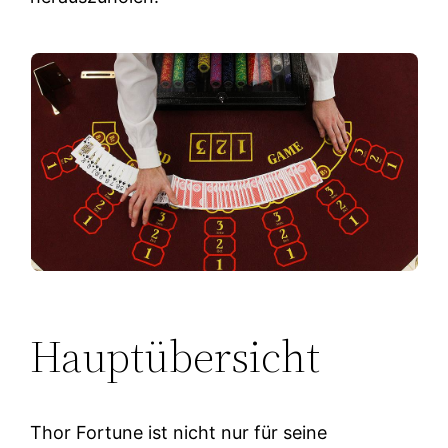
Hauptübersicht
Thor Fortune ist nicht nur für seine