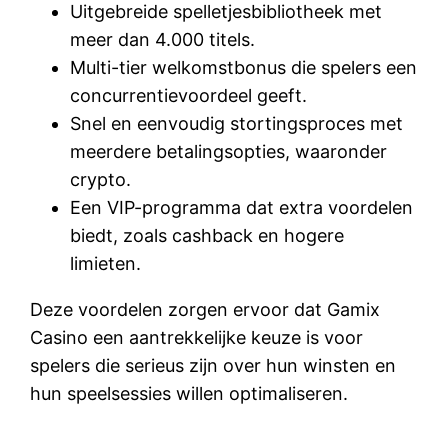
Uitgebreide spelletjesbibliotheek met
meer dan 4.000 titels.
Multi-tier welkomstbonus die spelers een
concurrentievoordeel geeft.
Snel en eenvoudig stortingsproces met
meerdere betalingsopties, waaronder
crypto.
Een VIP-programma dat extra voordelen
biedt, zoals cashback en hogere
limieten.
Deze voordelen zorgen ervoor dat Gamix
Casino een aantrekkelijke keuze is voor
spelers die serieus zijn over hun winsten en
hun speelsessies willen optimaliseren.