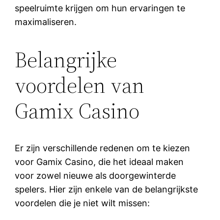
speelruimte krijgen om hun ervaringen te
maximaliseren.
Belangrijke
voordelen van
Gamix Casino
Er zijn verschillende redenen om te kiezen
voor Gamix Casino, die het ideaal maken
voor zowel nieuwe als doorgewinterde
spelers. Hier zijn enkele van de belangrijkste
voordelen die je niet wilt missen: