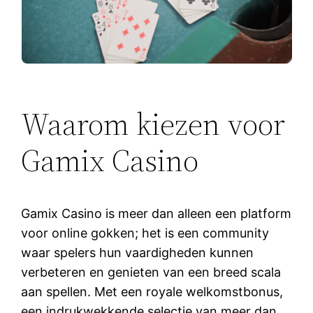
Waarom kiezen voor
Gamix Casino
Gamix Casino is meer dan alleen een platform
voor online gokken; het is een community
waar spelers hun vaardigheden kunnen
verbeteren en genieten van een breed scala
aan spellen. Met een royale welkomstbonus,
een indrukwekkende selectie van meer dan