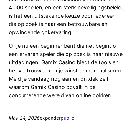
4.000 spellen, en een sterk beveiligingsbeleid,
is het een uitstekende keuze voor iedereen
die op zoek is naar een betrouwbare en
opwindende gokervaring.
Of je nu een beginner bent die net begint of
een ervaren speler die op zoek is naar nieuwe
uitdagingen, Gamix Casino biedt de tools en
het vertrouwen om je winst te maximaliseren.
Meld je vandaag nog aan en ontdek zelf
waarom Gamix Casino opvalt in de
concurrerende wereld van online gokken.
May 24, 2026
expander
public