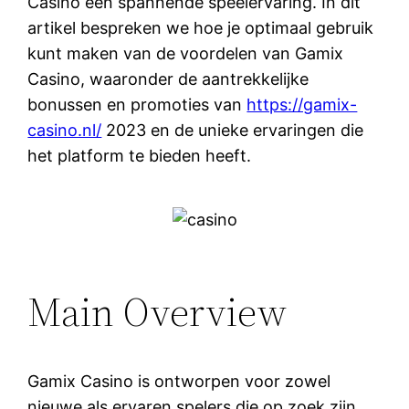
Casino een spannende speelervaring. In dit
artikel bespreken we hoe je optimaal gebruik
kunt maken van de voordelen van Gamix
Casino, waaronder de aantrekkelijke
bonussen en promoties van
https://gamix-
casino.nl/
2023 en de unieke ervaringen die
het platform te bieden heeft.
Main Overview
Gamix Casino is ontworpen voor zowel
nieuwe als ervaren spelers die op zoek zijn