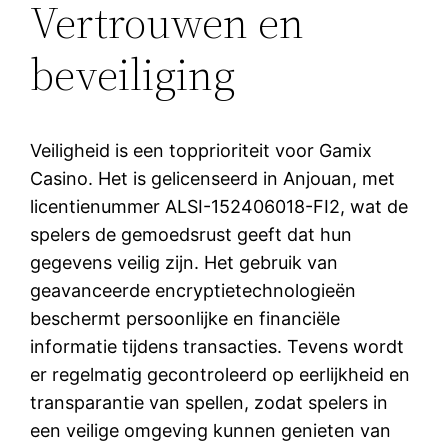
Vertrouwen en
beveiliging
Veiligheid is een topprioriteit voor Gamix
Casino. Het is gelicenseerd in Anjouan, met
licentienummer ALSI-152406018-FI2, wat de
spelers de gemoedsrust geeft dat hun
gegevens veilig zijn. Het gebruik van
geavanceerde encryptietechnologieën
beschermt persoonlijke en financiële
informatie tijdens transacties. Tevens wordt
er regelmatig gecontroleerd op eerlijkheid en
transparantie van spellen, zodat spelers in
een veilige omgeving kunnen genieten van