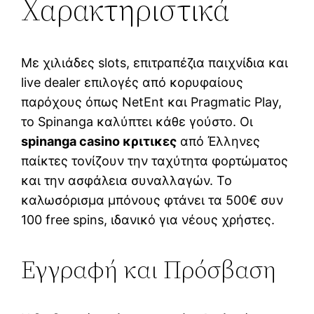
Χαρακτηριστικά
Με χιλιάδες slots, επιτραπέζια παιχνίδια και
live dealer επιλογές από κορυφαίους
παρόχους όπως NetEnt και Pragmatic Play,
το Spinanga καλύπτει κάθε γούστο. Οι
spinanga casino κριτικες
από Έλληνες
παίκτες τονίζουν την ταχύτητα φορτώματος
και την ασφάλεια συναλλαγών. Το
καλωσόρισμα μπόνους φτάνει τα 500€ συν
100 free spins, ιδανικό για νέους χρήστες.
Εγγραφή και Πρόσβαση