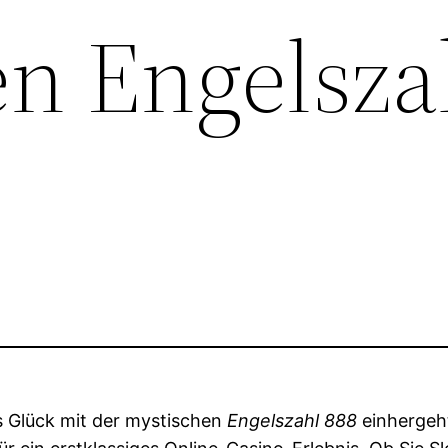
n Engelsza
s Glück mit der mystischen
Engelszahl 888
einhergeht