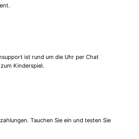
ent.
nsupport ist rund um die Uhr per Chat
 zum Kinderspiel.
zahlungen. Tauchen Sie ein und testen Sie