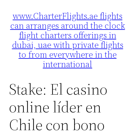
www.CharterFlights.ae flights
Skip
can arranges around the clock
to
content
flight charters offerings in
dubai, uae with private flights
to from everywhere in the
international
Stake: El casino
online líder en
Chile con bono