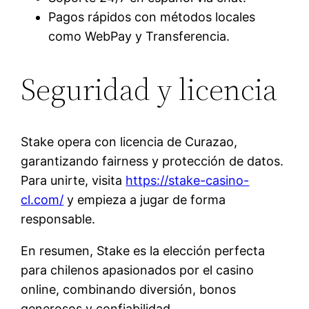
Pagos rápidos con métodos locales
como WebPay y Transferencia.
Seguridad y licencia
Stake opera con licencia de Curazao,
garantizando fairness y protección de datos.
Para unirte, visita
https://stake-casino-
cl.com/
y empieza a jugar de forma
responsable.
En resumen, Stake es la elección perfecta
para chilenos apasionados por el casino
online, combinando diversión, bonos
generosos y confiabilidad.