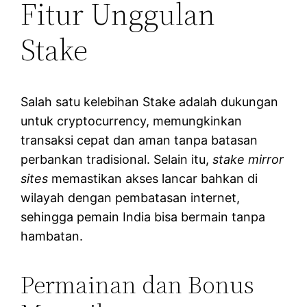
Fitur Unggulan
Stake
Salah satu kelebihan Stake adalah dukungan
untuk cryptocurrency, memungkinkan
transaksi cepat dan aman tanpa batasan
perbankan tradisional. Selain itu,
stake mirror
sites
memastikan akses lancar bahkan di
wilayah dengan pembatasan internet,
sehingga pemain India bisa bermain tanpa
hambatan.
Permainan dan Bonus