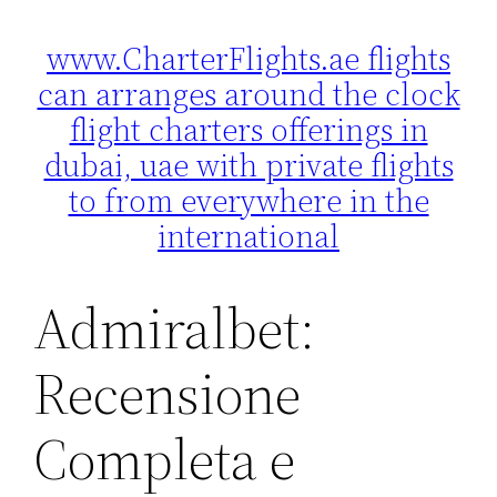
www.CharterFlights.ae flights
Skip
can arranges around the clock
to
content
flight charters offerings in
dubai, uae with private flights
to from everywhere in the
international
Admiralbet:
Recensione
Completa e