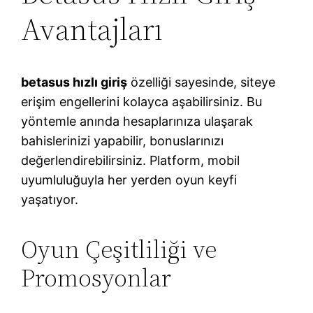
Avantajları
betasus hızlı giriş
özelliği sayesinde, siteye
erişim engellerini kolayca aşabilirsiniz. Bu
yöntemle anında hesaplarınıza ulaşarak
bahislerinizi yapabilir, bonuslarınızı
değerlendirebilirsiniz. Platform, mobil
uyumluluğuyla her yerden oyun keyfi
yaşatıyor.
Oyun Çeşitliliği ve
Promosyonlar