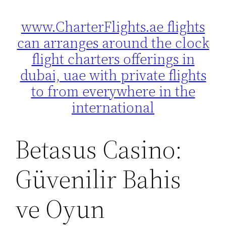
www.CharterFlights.ae flights
Skip
can arranges around the clock
to
content
flight charters offerings in
dubai, uae with private flights
to from everywhere in the
international
Betasus Casino:
Güvenilir Bahis
ve Oyun