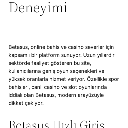
Deneyimi
Betasus, online bahis ve casino severler için
kapsamlı bir platform sunuyor. Uzun yıllardır
sektörde faaliyet gösteren bu site,
kullanıcılarına geniş oyun seçenekleri ve
yüksek oranlarla hizmet veriyor. Özellikle spor
bahisleri, canlı casino ve slot oyunlarında
iddialı olan Betasus, modern arayüzüyle
dikkat çekiyor.
Betasus Hızlı Giriş