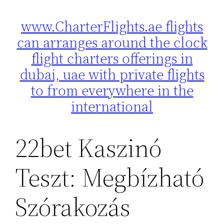
www.CharterFlights.ae flights
Skip
can arranges around the clock
to
content
flight charters offerings in
dubai, uae with private flights
to from everywhere in the
international
22bet Kaszinó
Teszt: Megbízható
Szórakozás