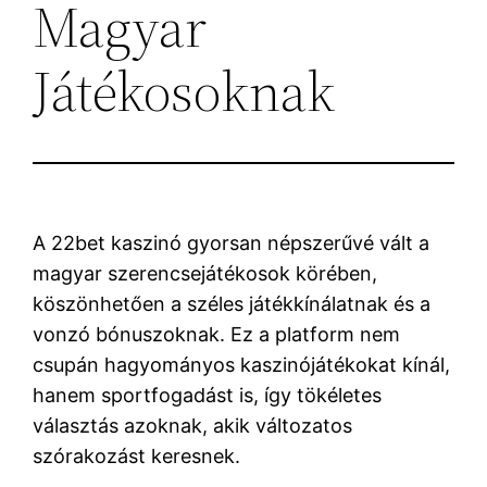
Magyar
Játékosoknak
A 22bet kaszinó gyorsan népszerűvé vált a
magyar szerencsejátékosok körében,
köszönhetően a széles játékkínálatnak és a
vonzó bónuszoknak. Ez a platform nem
csupán hagyományos kaszinójátékokat kínál,
hanem sportfogadást is, így tökéletes
választás azoknak, akik változatos
szórakozást keresnek.