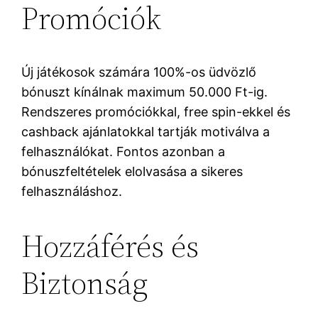
Promóciók
Új játékosok számára 100%-os üdvözlő
bónuszt kínálnak maximum 50.000 Ft-ig.
Rendszeres promóciókkal, free spin-ekkel és
cashback ajánlatokkal tartják motiválva a
felhasználókat. Fontos azonban a
bónuszfeltételek elolvasása a sikeres
felhasználáshoz.
Hozzáférés és
Biztonság