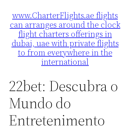
www.CharterFlights.ae flights
Skip
can arranges around the clock
to
content
flight charters offerings in
dubai, uae with private flights
to from everywhere in the
international
22bet: Descubra o
Mundo do
Entretenimento