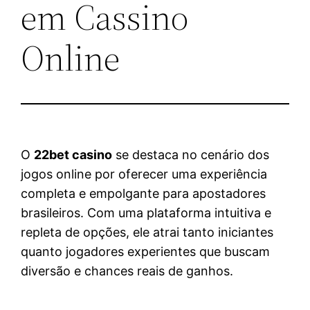
em Cassino
Online
O
22bet casino
se destaca no cenário dos
jogos online por oferecer uma experiência
completa e empolgante para apostadores
brasileiros. Com uma plataforma intuitiva e
repleta de opções, ele atrai tanto iniciantes
quanto jogadores experientes que buscam
diversão e chances reais de ganhos.