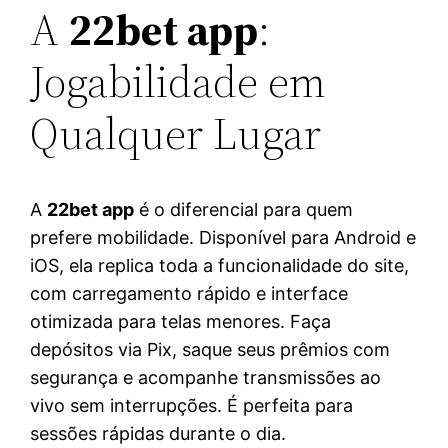
A
22bet app
:
Jogabilidade em
Qualquer Lugar
A
22bet app
é o diferencial para quem
prefere mobilidade. Disponível para Android e
iOS, ela replica toda a funcionalidade do site,
com carregamento rápido e interface
otimizada para telas menores. Faça
depósitos via Pix, saque seus prêmios com
segurança e acompanhe transmissões ao
vivo sem interrupções. É perfeita para
sessões rápidas durante o dia.